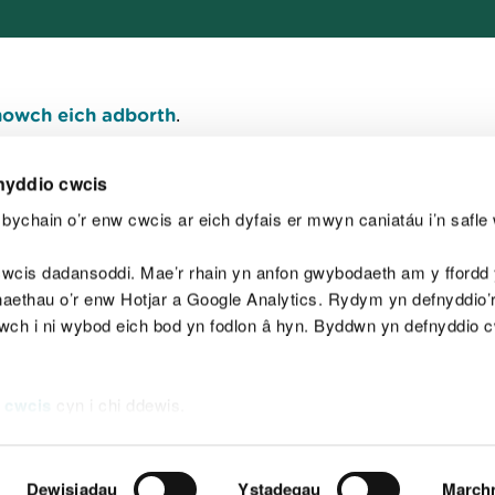
owch eich adborth
.
nyddio cwcis
bychain o’r enw cwcis ar eich dyfais er mwyn caniatáu i’n safle 
Y
wcis dadansoddi. Mae’r rhain yn anfon gwybodaeth am y ffordd y
anaethau o’r enw Hotjar a Google Analytics. Rydym yn defnyddio
ewch i ni wybod eich bod yn fodlon â hyn. Byddwn yn defnyddio 
aeg
Map o'r safle
Hawlfraint
Preifatrwydd a 
 cwcis
cyn i chi ddewis.
Dewisiadau
Ystadegau
March