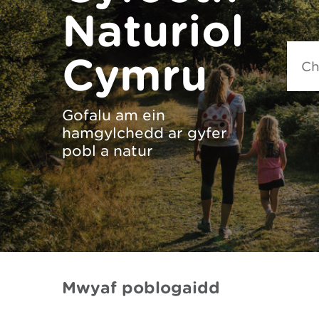
Naturiol
Searc
Cymru
Gofalu am ein
hamgylchedd ar gyfer
pobl a natur
Mwyaf poblogaidd