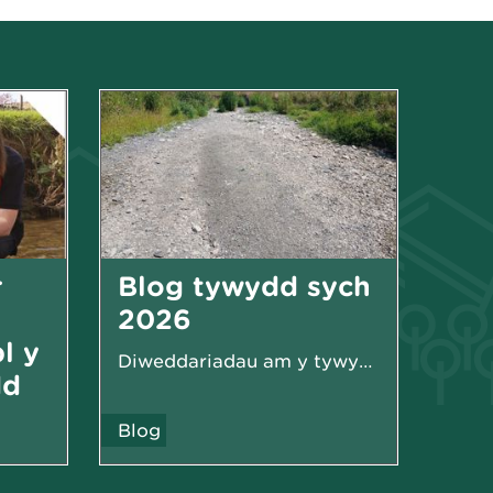
r
Blog tywydd sych
2026
l y
Diweddariadau am y tywydd sych yn 2026
dd
Blog