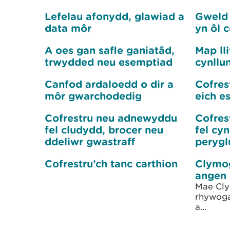
Lefelau afonydd, glawiad a
Gweld 
data môr
yn ôl 
A oes gan safle ganiatâd,
Map ll
trwydded neu esemptiad
cynllu
Canfod ardaloedd o dir a
Cofres
môr gwarchodedig
eich e
Cofrestru neu adnewyddu
Cofres
fel cludydd, brocer neu
fel cy
ddeliwr gwastraff
perygl
Cofrestru’ch tanc carthion
Clymog
angen 
Mae Cly
rhywoga
a...