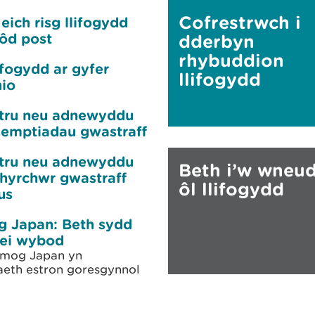
Cofrestrwch i
eich risg llifogydd
côd post
dderbyn
rhybuddion
ifogydd ar gyfer
llifogydd
nio
tru neu adnewyddu
semptiadau gwastraff
tru neu adnewyddu
Beth i’w wneud
nhyrchwr gwastraff
ôl llifogydd
us
 Japan: Beth sydd
ei wybod
mog Japan yn
eth estron goresgynnol