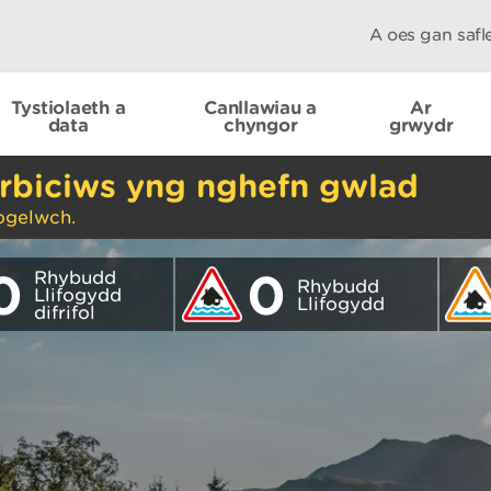
A oes gan saf
Tystiolaeth a
Canllawiau a
Ar
data
chyngor
grwydr
rbiciws yng nghefn gwlad
ogelwch.
0
0
Rhybudd
Rhybudd
Llifogydd
Llifogydd
difrifol