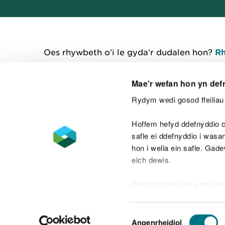
Oes rhywbeth o’i le gyda’r dudalen hon?
Rh
Mae'r wefan hon yn def
Rydym wedi gosod ffeiliau 
Cysylltu â ni
Hoffem hefyd ddefnyddio c
safle ei ddefnyddio i was
hon i wella ein safle. Gad
eich dewis.
Datganiad hygyrchedd
Safonau'r Gymr
Gellir
darllen mwy am ein
Datganiad caethwasiaeth fodern
Dewis
Angenrheidiol