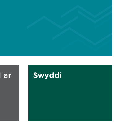
 ar
Swyddi