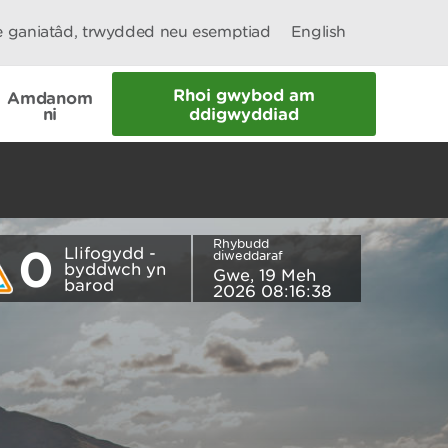
le ganiatâd, trwydded neu esemptiad
English
Rhoi gwybod am
Amdanom
ni
ddigwyddiad
Rhybudd
0
Llifogydd -
diweddaraf
byddwch yn
Gwe, 19 Meh
barod
2026 08:16:38