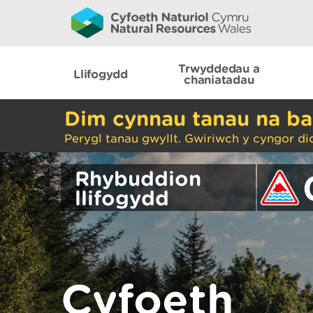
Trwyddedau a
Llifogydd
chaniatadau
Dim cynnau tanau na ba
Perygl tanau gwyllt. Gwiriwch y cyngor di
Rhybuddion
llifogydd
Cyfoeth