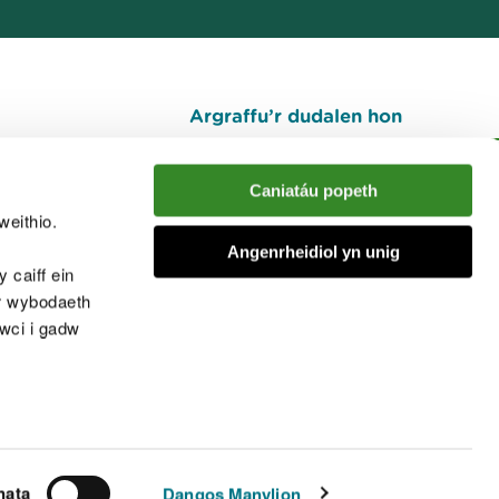
Argraffu’r dudalen hon
I fyny
Caniatáu popeth
weithio.
muno â'r sgwrs
Angenrheidiol yn unig
 caiff ein
’r wybodaeth
cwci i gadw
chwcis
nata
Dangos Manylion