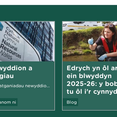
wyddion a
Edrych yn ôl a
giau
ein blwyddyn
2025-26: y bob
Ein datganiadau newyddion, cylchlythyrau a digwyddiadau...
tu ôl i'r cynny
nom ni
Blog