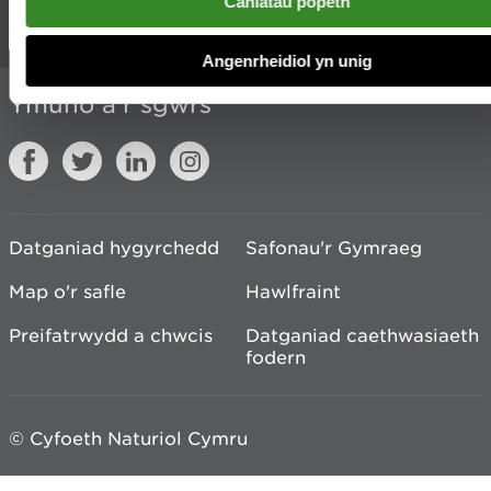
Caniatáu popeth
Cysylltu â ni
Angenrheidiol yn unig
Ymuno â'r sgwrs
Datganiad hygyrchedd
Safonau'r Gymraeg
Map o'r safle
Hawlfraint
Preifatrwydd a chwcis
Datganiad caethwasiaeth
fodern
© Cyfoeth Naturiol Cymru