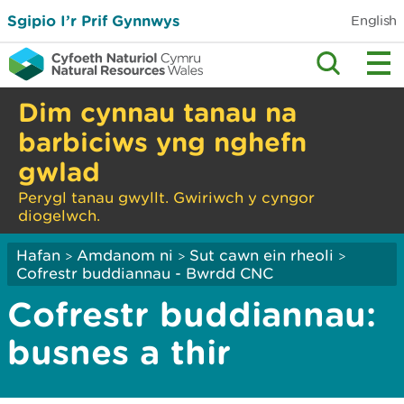
Sgipio I’r Prif Gynnwys
English
Dim cynnau tanau na
barbiciws yng nghefn
gwlad
Perygl tanau gwyllt. Gwiriwch y cyngor
diogelwch.
Hafan
Amdanom ni
Sut cawn ein rheoli
>
>
>
Cofrestr buddiannau - Bwrdd CNC
Cofrestr buddiannau:
busnes a thir