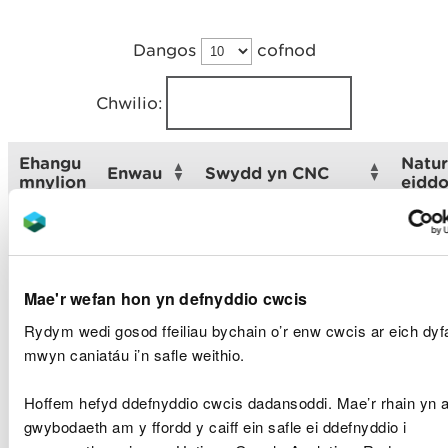
Dangos
cofnod
Chwilio:
Ehangu
Natur
Enwau
Swydd yn CNC
mnylion
eidd
Rebecca
NRW Board
Presw
Colley-
Member/Non-
berso
Jones
Executive Director
adeil
rhest
Mae'r wefan hon yn defnyddio cwcis
Gradd
ffinio
Rydym wedi gosod ffeiliau bychain o’r enw cwcis ar eich dyfa
AHN
mwyn caniatáu i’n safle weithio.
Mark
Aelod o'r
Perc
McKenna
Bwrdd/Cyfarwyddwr
tir r
Hoffem hefyd ddefnyddio cwcis dadansoddi. Mae’r rhain yn 
Anweithredol
ddali
gwybodaeth am y ffordd y caiff ein safle ei ddefnyddio i