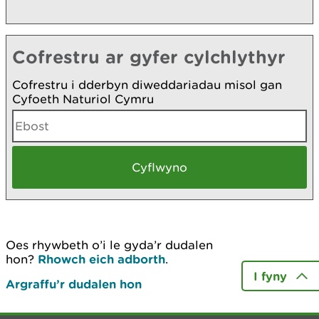
Cofrestru ar gyfer cylchlythyr
Cofrestru i dderbyn diweddariadau misol gan
Cyfoeth Naturiol Cymru
Oes rhywbeth o’i le gyda’r dudalen
hon?
Rhowch eich adborth
.
I fyny
Argraffu’r dudalen hon