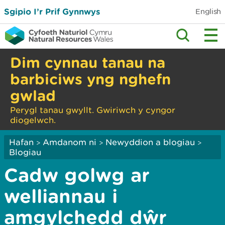
Sgipio I’r Prif Gynnwys
English
Dim cynnau tanau na
barbiciws yng nghefn
gwlad
Perygl tanau gwyllt. Gwiriwch y cyngor
diogelwch.
Hafan
Amdanom ni
Newyddion a blogiau
>
>
>
Blogiau
Cadw golwg ar
welliannau i
amgylchedd dŵr