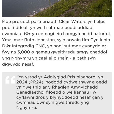
Mae prosiect partneriaeth Clear Waters yn helpu
pobl i ddeall yn well sut mae buddsoddiad
cwmnïau dŵr yn cefnogi ein hamgylchedd naturiol.
Yma, mae Ruth Johnston, sy'n arwain tîm Cynllunio
Dŵr Integredig CNC, yn nodi sut mae cynnydd ar
fwy na 3,000 o gamau gweithredu amgylcheddol
yng Nghymru yn cael ei olrhain - a beth sy'n
digwydd nesaf.
“Yn ystod yr Adolygiad Pris blaenorol yn
2024 (PR24), nododd cydweithwyr a oedd
yn gweithio ar y Rhaglen Amgylchedd
Genedlaethol filoedd o welliannau i’w
cyflawni dros y blynyddoedd nesaf gan y
cwmnïau dŵr sy’n gweithredu yng
Nghymru.