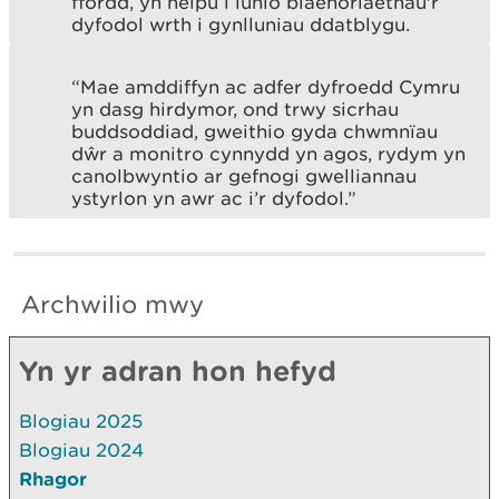
ffordd, yn helpu i lunio blaenoriaethau'r
dyfodol wrth i gynlluniau ddatblygu.
“Mae amddiffyn ac adfer dyfroedd Cymru
yn dasg hirdymor, ond trwy sicrhau
buddsoddiad, gweithio gyda chwmnïau
dŵr a monitro cynnydd yn agos, rydym yn
canolbwyntio ar gefnogi gwelliannau
ystyrlon yn awr ac i’r dyfodol.”
Archwilio mwy
Yn yr adran hon hefyd
Blogiau 2025
Blogiau 2024
Rhagor