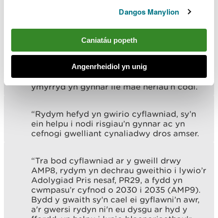
“Byddwn yn sicrhau bod y gwaith hwn yn
Dangos Manylion
aros ar y trywydd iawn ac yn cyflawni’r
canlyniadau a fwriadwyd drwy osod
amserlenni clir ar gyfer camau gweithredu
Caniatáu popeth
a monitro cynnydd yn agos. Mae cwmnïau
dŵr yn darparu diweddariadau rheolaidd
ar gyflawniad, gan ganiatáu inni ddeall
Angenrheidiol yn unig
cynnydd, cefnogi momentwm parhaus ac
ymyrryd yn gynnar lle mae heriau'n codi.
“Rydym hefyd yn gwirio cyflawniad, sy’n
ein helpu i nodi risgiau’n gynnar ac yn
cefnogi gwelliant cynaliadwy dros amser.
“Tra bod cyflawniad ar y gweill drwy
AMP8, rydym yn dechrau gweithio i lywio’r
Adolygiad Pris nesaf, PR29, a fydd yn
cwmpasu’r cyfnod o 2030 i 2035 (AMP9).
Bydd y gwaith sy'n cael ei gyflawni’n awr,
a'r gwersi rydyn ni'n eu dysgu ar hyd y