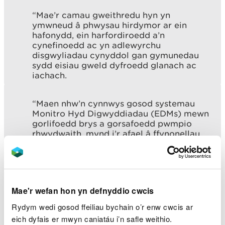
“Mae’r camau gweithredu hyn yn
ymwneud â phwysau hirdymor ar ein
hafonydd, ein harfordiroedd a’n
cynefinoedd ac yn adlewyrchu
disgwyliadau cynyddol gan gymunedau
sydd eisiau gweld dyfroedd glanach ac
iachach.
“Maen nhw’n cynnwys gosod systemau
Monitro Hyd Digwyddiadau (EDMs) mewn
gorlifoedd brys a gorsafoedd pwmpio
rhwydwaith, mynd i’r afael â ffynonellau
llygredd, a rhoi mesurau ar waith i leihau
niwed i bysgod a bywyd gwyllt mewn
afonydd lle mae ei angen fwyaf – gan
gyflawni gwelliannau gwirioneddol a
pharhaol i ansawdd dŵr ac iechyd
Mae'r wefan hon yn defnyddio cwcis
ecosystemau.
Rydym wedi gosod ffeiliau bychain o’r enw cwcis ar
eich dyfais er mwyn caniatáu i’n safle weithio.
“Mae pum cwmni dŵr yn gweithredu yng