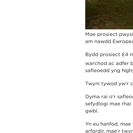
Mae prosiect pwysi
am nawdd Ewropea
Bydd prosiect £4 m
warchod ac adfer 
safleoedd yng Ngh
Twyni tywod yw’r c
Dyma rai o’r safle
sefydlogi mae rhai 
gwbl.
Yn eu hanfod, mae
arfordir, mae’r twy