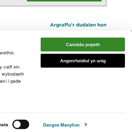
Argraffu’r dudalen hon
I fyny
Caniatáu popeth
weithio.
muno â'r sgwrs
Angenrheidiol yn unig
 caiff ein
’r wybodaeth
cwci i gadw
chwcis
nata
Dangos Manylion
© Cyfoeth Naturiol Cymru