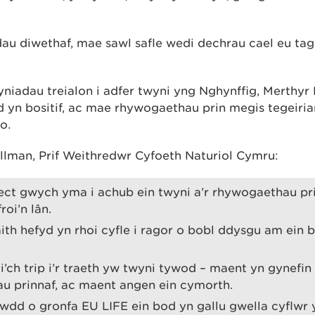
u diwethaf, mae sawl safle wedi dechrau cael eu tagu
yniadau treialon i adfer twyni yng Nghynffig, Merthyr
yn bositif, ac mae rhywogaethau prin megis tegeiria
o.
lman, Prif Weithredwr Cyfoeth Naturiol Cymru:
ect gwych yma i achub ein twyni a’r rhywogaethau pr
roi’n lân.
th hefyd yn rhoi cyfle i ragor o bobl ddysgu am ein 
i’ch trip i’r traeth yw twyni tywod – maent yn gynefin i
u prinnaf, ac maent angen ein cymorth.
wdd o gronfa EU LIFE ein bod yn gallu gwella cyflwr 