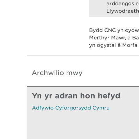
arddangos ei
Llywodraeth
Bydd CNC yn cydweit
Merthyr Mawr, a Ba
yn ogystal â Morfa
Archwilio mwy
Yn yr adran hon hefyd
Adfywio Cyforgorsydd Cymru