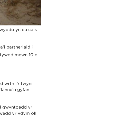
lwyddo yn eu cais
i bartneriaid i
i tywod mewn 10 o
 wrth i’r twyni
flannu’n gyfan
d gwyntoedd yr
irwedd yr ydym oll