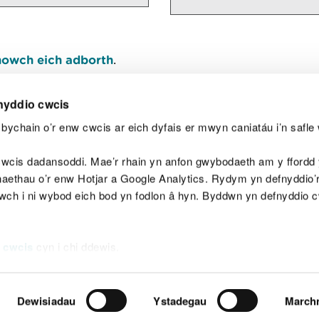
owch eich adborth
.
nyddio cwcis
bychain o’r enw cwcis ar eich dyfais er mwyn caniatáu i’n safle 
Y
wcis dadansoddi. Mae’r rhain yn anfon gwybodaeth am y ffordd y
anaethau o’r enw Hotjar a Google Analytics. Rydym yn defnyddio
ewch i ni wybod eich bod yn fodlon â hyn. Byddwn yn defnyddio 
aeg
Map o'r safle
Hawlfraint
Preifatrwydd a 
 cwcis
cyn i chi ddewis.
Dewisiadau
Ystadegau
March