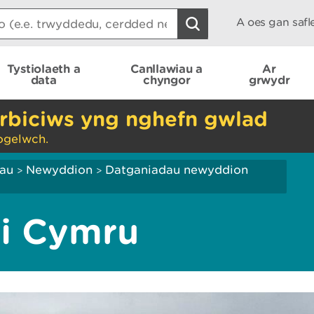
A oes gan saf
Tystiolaeth a
Canllawiau a
Ar
data
chyngor
grwydr
rbiciws yng nghefn gwlad
ogelwch.
iau
Newyddion
Datganiadau newyddion
>
>
i Cymru