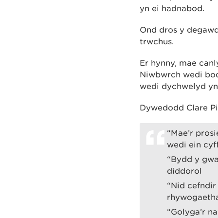
yn ei hadnabod.
Ond dros y degawda
trwchus.
Er hynny, mae canl
Niwbwrch wedi bod 
wedi dychwelyd yn
Dywedodd Clare Pil
“Mae’r prosi
wedi ein cyff
“Bydd y gwai
diddorol
“Nid cefndir 
rhywogaetha
“Golyga’r na