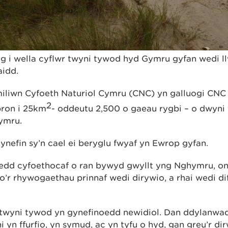
g i wella cyflwr twyni tywod hyd Gymru gyfan wedi l
idd.
iliwn Cyfoeth Naturiol Cymru (CNC) yn galluogi CNC a’
2
bron i 25km
- oddeutu 2,500 o gaeau rygbi – o dwyn
ymru.
ynefin sy’n cael ei beryglu fwyaf yn Ewrop gyfan.
oedd cyfoethocaf o ran bywyd gwyllt yng Nghymru, ond
o’r rhywogaethau prinnaf wedi dirywio, a rhai wedi di
 twyni tywod yn gynefinoedd newidiol. Dan ddylanwa
ni yn ffurfio, yn symud, ac yn tyfu o hyd, gan greu’r d