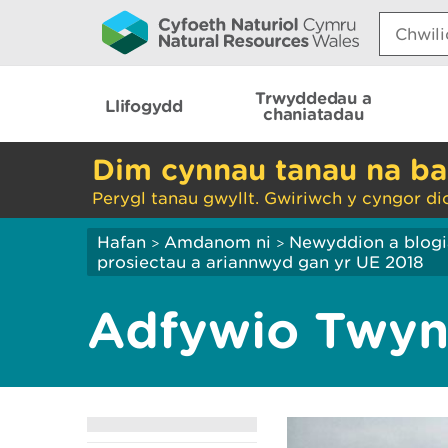
Search:
Trwyddedau a
Llifogydd
chaniatadau
Dim cynnau tanau na ba
Perygl tanau gwyllt. Gwiriwch y cyngor di
Hafan
Amdanom ni
Newyddion a blog
>
>
prosiectau a ariannwyd gan yr UE 2018
Adfywio Twyn