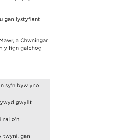
 gan lystyfiant
 Mawr, a Chwningar
n y fign galchog
in sy’n byw yno
bywyd gwyllt
 rai o’n
y twyni, gan