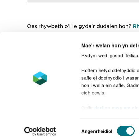
Oes rhywbeth o’i le gyda’r dudalen hon?
Rh
Mae'r wefan hon yn def
Rydym wedi gosod ffeiliau 
Cysylltu â ni
Hoffem hefyd ddefnyddio c
safle ei ddefnyddio i was
hon i wella ein safle. Gad
eich dewis.
Datganiad hygyrchedd
Safonau'r Gymr
Gellir
darllen mwy am ein
Datganiad caethwasiaeth fodern
Dewis
Angenrheidiol
Caniatâd