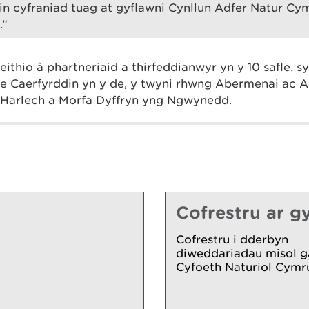
n cyfraniad tuag at gyflawni Cynllun Adfer Natur Cym
.”
hio â phartneriaid a thirfeddianwyr yn y 10 safle, sy
e Caerfyrddin yn y de, y twyni rhwng Abermenai ac 
 Harlech a Morfa Dyffryn yng Ngwynedd.
Cofrestru ar gy
Cofrestru i dderbyn
diweddariadau misol g
Cyfoeth Naturiol Cymr