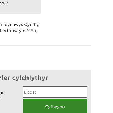
ru'r
’n cynnwys Cynffig,
Aberffraw ym Môn,
fer cylchlythyr
an
u