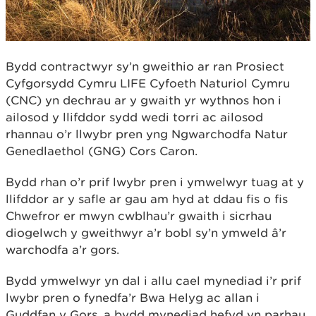
Bydd contractwyr sy’n gweithio ar ran Prosiect
Cyfgorsydd Cymru LIFE Cyfoeth Naturiol Cymru
(CNC) yn dechrau ar y gwaith yr wythnos hon i
ailosod y llifddor sydd wedi torri ac ailosod
rhannau o’r llwybr pren yng Ngwarchodfa Natur
Genedlaethol (GNG) Cors Caron.
Bydd rhan o’r prif lwybr pren i ymwelwyr tuag at y
llifddor ar y safle ar gau am hyd at ddau fis o fis
Chwefror er mwyn cwblhau’r gwaith i sicrhau
diogelwch y gweithwyr a’r bobl sy’n ymweld â’r
warchodfa a’r gors.
Bydd ymwelwyr yn dal i allu cael mynediad i’r prif
lwybr pren o fynedfa’r Bwa Helyg ac allan i
Guddfan y Gors, a bydd mynediad hefyd yn parhau