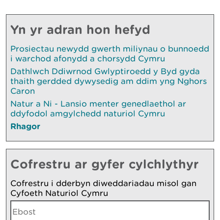
Yn yr adran hon hefyd
Prosiectau newydd gwerth miliynau o bunnoedd
i warchod afonydd a chorsydd Cymru
Dathlwch Ddiwrnod Gwlyptiroedd y Byd gyda
thaith gerdded dywysedig am ddim yng Nghors
Caron
Natur a Ni - Lansio menter genedlaethol ar
ddyfodol amgylchedd naturiol Cymru
Rhagor
Cofrestru ar gyfer cylchlythyr
Cofrestru i dderbyn diweddariadau misol gan
Cyfoeth Naturiol Cymru