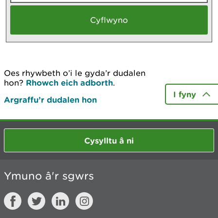
Oes rhywbeth o’i le gyda’r dudalen
hon?
Rhowch eich adborth
.
I fyny
Argraffu’r dudalen hon
Cysylltu â ni
Ymuno â'r sgwrs