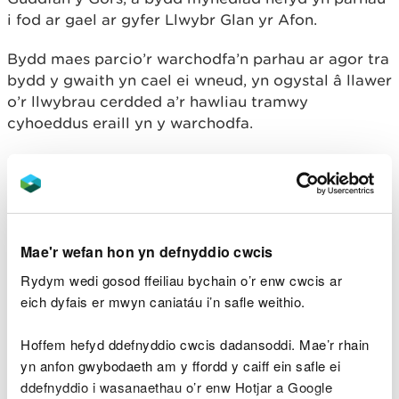
i fod ar gael ar gyfer Llwybr Glan yr Afon.
Bydd maes parcio’r warchodfa’n parhau ar agor tra
bydd y gwaith yn cael ei wneud, yn ogystal â llawer
o’r llwybrau cerdded a’r hawliau tramwy
cyhoeddus eraill yn y warchodfa.
Mae'r llifddor presennol wedi'i wneud o bren ac
mae'n rheoli lefelau dŵr a llif y dŵr ar y warchodfa.
Fe'i gwnaed o bren yn llithro mewn rhigolau sydd
wedi'u gosod yn y ffrâm bren y mae'n eistedd
ynddi, yna adeiladwyd y llwybr ymwelwyr ar ei
Mae'r wefan hon yn defnyddio cwcis
ben.
Rydym wedi gosod ffeiliau bychain o’r enw cwcis ar
eich dyfais er mwyn caniatáu i’n safle weithio.
Mae’n bosibl bod ymwelwyr â’r warchodfa wedi
sylwi ar lefelau dŵr isel ar y safle dros y
Hoffem hefyd ddefnyddio cwcis dadansoddi. Mae’r rhain
blynyddoedd diwethaf. Mae hyn yn bennaf
yn anfon gwybodaeth am y ffordd y caiff ein safle ei
oherwydd effeithiau’r llifddor sydd wedi torri sydd
ddefnyddio i wasanaethau o’r enw Hotjar a Google
wedi dirywio ers ei gosod gyntaf yn 2005.