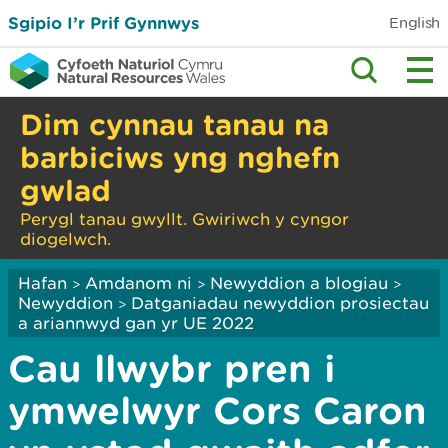
Sgipio I’r Prif Gynnwys
English
Dim cynnau tanau na
barbiciws yng nghefn
gwlad
Perygl tanau gwyllt. Gwiriwch y cyngor
diogelwch.
Hafan
Amdanom ni
Newyddion a blogiau
>
>
>
Newyddion
Datganiadau newyddion prosiectau
>
a ariannwyd gan yr UE 2022
Cau llwybr pren i
ymwelwyr Cors Caron