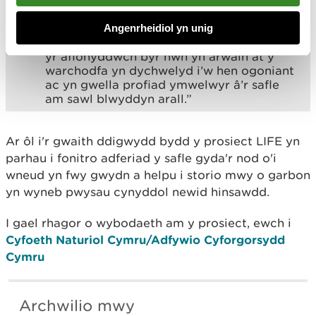
Dywedodd Iestyn Evans, Uwch Swyddog
Rheoli Tir Cyfoeth Naturiol Cymru: “Mae
miloedd o ymwelwyr yn ymweld â Chors
Angenrheidiol yn unig
Caron bob blwyddyn a gobeithiwn y bydd
yr aflonyddwch byr hwn yn arwain at y
warchodfa yn dychwelyd i’w hen ogoniant
ac yn gwella profiad ymwelwyr â’r safle
am sawl blwyddyn arall.”
Ar ôl i'r gwaith ddigwydd bydd y prosiect LIFE yn
parhau i fonitro adferiad y safle gyda'r nod o'i
wneud yn fwy gwydn a helpu i storio mwy o garbon
yn wyneb pwysau cynyddol newid hinsawdd.
I gael rhagor o wybodaeth am y prosiect, ewch i
Cyfoeth Naturiol Cymru/Adfywio Cyforgorsydd
Cymru
Archwilio mwy