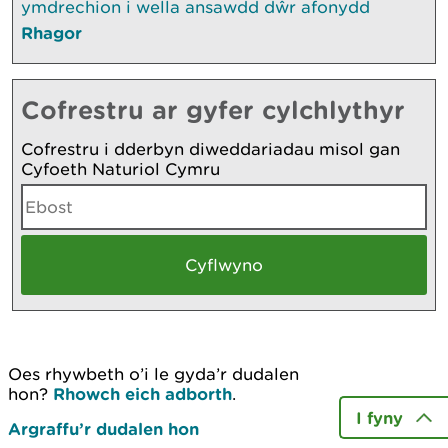
ymdrechion i wella ansawdd dŵr afonydd
Rhagor
Cofrestru ar gyfer cylchlythyr
Cofrestru i dderbyn diweddariadau misol gan
Cyfoeth Naturiol Cymru
Oes rhywbeth o’i le gyda’r dudalen
hon?
Rhowch eich adborth
.
I fyny
Argraffu’r dudalen hon