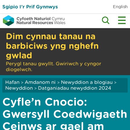
Sgipio I’r Prif Gynnwys
English
Dim cynnau tanau na
barbiciws yng nghefn
gwlad
Perygl tanau gwyllt. Gwiriwch y cyngor
diogelwch.
Hafan
Amdanom ni
Newyddion a blogiau
>
>
>
Newyddion
Datganiadau newyddion 2024
>
Cyfle’n Cnocio:
Gwersyll Coedwigaeth
Ceinws ar gael am