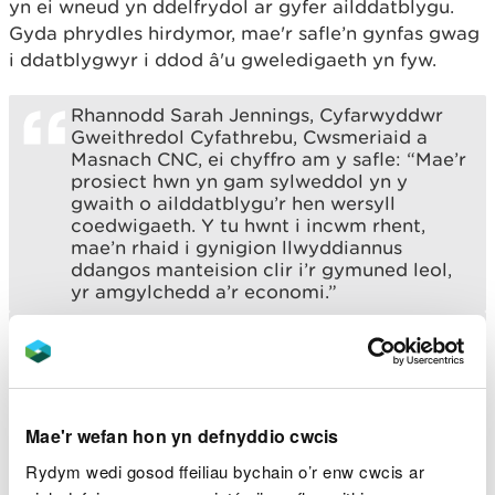
yn ei wneud yn ddelfrydol ar gyfer ailddatblygu.
Gyda phrydles hirdymor, mae'r safle’n gynfas gwag
i ddatblygwyr i ddod â'u gweledigaeth yn fyw.
Rhannodd Sarah Jennings, Cyfarwyddwr
Gweithredol Cyfathrebu, Cwsmeriaid a
Masnach CNC, ei chyffro am y safle: “Mae’r
prosiect hwn yn gam sylweddol yn y
gwaith o ailddatblygu’r hen wersyll
coedwigaeth. Y tu hwnt i incwm rhent,
mae’n rhaid i gynigion llwyddiannus
ddangos manteision clir i’r gymuned leol,
yr amgylchedd a’r economi.”
“Mae’r safle’n aeddfed ar gyfer
ailddatblygu ac mae’n fan delfrydol i
syniad da flaguro a ffynnu.
“Mae’r fenter hon yn amlygu ymrwymiad
Mae'r wefan hon yn defnyddio cwcis
CNC i ddatblygu cynaliadwy o’i safleoedd
gyda’r nod o fod o fudd i’r gymuned leol
Rydym wedi gosod ffeiliau bychain o’r enw cwcis ar
a’r amgylchedd tra’n meithrin ffyniant