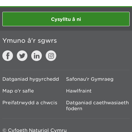
Cysylltu â ni
Ymuno â'r sgwrs
Datganiad hygyrchedd
Safonau'r Gymraeg
Map o'r safle
Hawlfraint
Preifatrwydd a chwcis
Datganiad caethwasiaeth
fodern
© Cyfoeth Naturiol Cymru