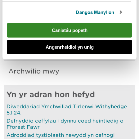
gytundeb prydles.
Dangos Manylion
I gael rhagor o wybodaeth, ewch i wefan
GwerthwchiGymru
neu cysylltwch â Thîm
Caniatáu popeth
Masnachol CNC yn
commercialdevelopmentteam@cyfoethnaturiol.cy
Angenrheidiol yn unig
mru
.
Archwilio mwy
Yn yr adran hon hefyd
Diweddariad Ymchwiliad Tirlenwi Withyhedge
5.1.24.
Defnyddio ceffylau i dynnu coed heintiedig o
Fforest Fawr
Adroddiad tystiolaeth newydd yn cefnogi