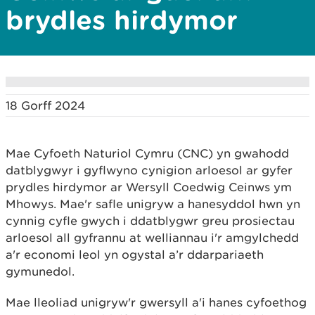
brydles hirdymor
18 Gorff 2024
Mae Cyfoeth Naturiol Cymru (CNC) yn gwahodd
datblygwyr i gyflwyno cynigion arloesol ar gyfer
prydles hirdymor ar Wersyll Coedwig Ceinws ym
Mhowys. Mae'r safle unigryw a hanesyddol hwn yn
cynnig cyfle gwych i ddatblygwr greu prosiectau
arloesol all gyfrannu at welliannau i'r amgylchedd
a'r economi leol yn ogystal a’r ddarpariaeth
gymunedol.
Mae lleoliad unigryw'r gwersyll a'i hanes cyfoethog