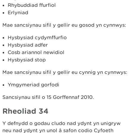
Rhybuddiad ffurfiol
Erlyniad
Mae sancsiynau sifil y gellir eu gosod yn cynnwys:
Hysbysiad cydymffurfio
Hysbysiad adfer
Cosb ariannol newidiol
Hysbysiad stop
Mae sancsiynau sifil y gellir eu cynnig yn cynnwys:
Ymgymeriad gorfodi
Sancsiynau sifil o 15 Gorffennaf 2010.
Rheoliad 34
Y defnydd o godau cludo nad ydynt yn unigryw
neu nad ydynt yn unol â safon codio Cyfoeth