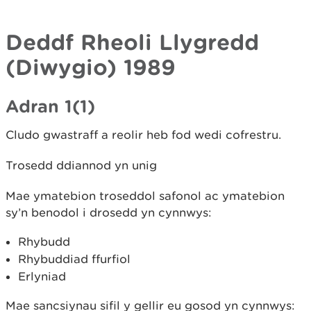
Deddf Rheoli Llygredd
(Diwygio) 1989
Adran 1(1)
Cludo gwastraff a reolir heb fod wedi cofrestru.
Trosedd ddiannod yn unig
Mae ymatebion troseddol safonol ac ymatebion
sy’n benodol i drosedd yn cynnwys:
Rhybudd
Rhybuddiad ffurfiol
Erlyniad
Mae sancsiynau sifil y gellir eu gosod yn cynnwys: