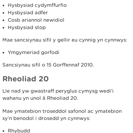
Hysbysiad cydymffurfio
Hysbysiad adfer
Cosb ariannol newidiol
Hysbysiad stop
Mae sancsiynau sifil y gellir eu cynnig yn cynnwys:
Ymgymeriad gorfodi
Sancsiynau sifil o 15 Gorffennaf 2010.
Rheoliad 20
Lle nad yw gwastraff peryglus cymysg wedi'i
wahanu yn unol â Rheoliad 20.
Mae ymatebion troseddol safonol ac ymatebion
sy’n benodol i drosedd yn cynnwys:
Rhybudd