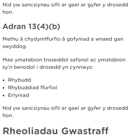
Nid yw sancsiynau sifil ar gael ar gyfer y drosedd
hon.
Adran 13(4)(b)
Methu â chydymffurfio â gofyniad a wnaed gan
swyddog.
Mae ymatebion troseddol safonol ac ymatebion
sy’n benodol i drosedd yn cynnwys:
Rhybudd
Rhybuddiad ffurfiol
Erlyniad
Nid yw sancsiynau sifil ar gael ar gyfer y drosedd
hon.
Rheoliadau Gwastraff