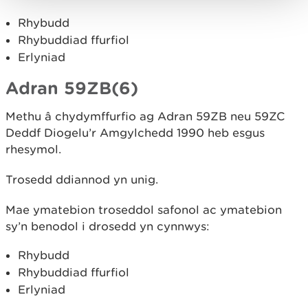
Rhybudd
Rhybuddiad ffurfiol
Erlyniad
Adran 59ZB(6)
Methu â chydymffurfio ag Adran 59ZB neu 59ZC
Deddf Diogelu’r Amgylchedd 1990 heb esgus
rhesymol.
Trosedd ddiannod yn unig.
Mae ymatebion troseddol safonol ac ymatebion
sy’n benodol i drosedd yn cynnwys:
Rhybudd
Rhybuddiad ffurfiol
Erlyniad