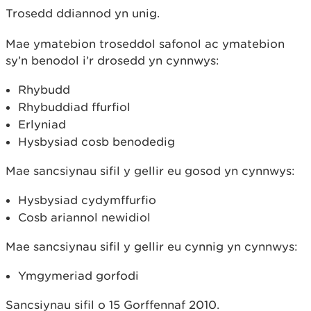
Trosedd ddiannod yn unig.
Mae ymatebion troseddol safonol ac ymatebion
sy’n benodol i’r drosedd yn cynnwys:
Rhybudd
Rhybuddiad ffurfiol
Erlyniad
Hysbysiad cosb benodedig
Mae sancsiynau sifil y gellir eu gosod yn cynnwys:
Hysbysiad cydymffurfio
Cosb ariannol newidiol
Mae sancsiynau sifil y gellir eu cynnig yn cynnwys:
Ymgymeriad gorfodi
Sancsiynau sifil o 15 Gorffennaf 2010.