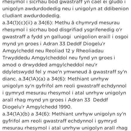
rhesymol i sicrhau bod gwastraff yn cael ei gludo i
unigolyn awdurdodedig neu i unigolyn at ddibenion
cludiant awdurdodedig.
a.34(1)(c)(ii) a 34(6): Methu â chymryd mesurau
rhesymol i sicrhau bod disgrifiad ysgrifenedig o'r
gwastraff a fydd yn galluogi unigolion eraill i osgoi
mynd yn groes i Adran 33 Deddf Diogelu’r
Amgylchedd neu Reoliad 12 y Rheoliadau
Trwyddedu Amgylcheddol neu fynd yn groes i
amod o drwydded amgylcheddol neu'r
ddyletswydd fel y mae'n ymwneud â gwastraff sy'n
dianc. a.34(1A)(a) a 34(6): Methiant unrhyw
unigolyn sy'n gyfrifol am reoli gwastraff echdynnol
i gymryd mesurau rhesymol i atal unrhyw unigolyn
arall rhag mynd yn groes i Adran 33 Deddf
Diogelu’r Amgylchedd 1990.
a.34(1A)(b) a 34(6): Methiant unrhyw unigolyn sy'n
gyfrifol am reoli gwastraff echdynnol i gymryd
mesurau rhesymol i atal unrhyw unigolyn arall rhag