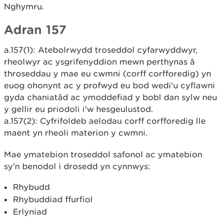
Nghymru.
Adran 157
a.157(1): Atebolrwydd troseddol cyfarwyddwyr,
rheolwyr ac ysgrifenyddion mewn perthynas â
throseddau y mae eu cwmni (corff corfforedig) yn
euog ohonynt ac y profwyd eu bod wedi'u cyflawni
gyda chaniatâd ac ymoddefiad y bobl dan sylw neu
y gellir eu priodoli i'w hesgeulustod.
a.157(2): Cyfrifoldeb aelodau corff corfforedig lle
maent yn rheoli materion y cwmni.
Mae ymatebion troseddol safonol ac ymatebion
sy’n benodol i drosedd yn cynnwys:
Rhybudd
Rhybuddiad ffurfiol
Erlyniad