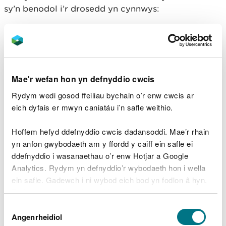
sy’n benodol i’r drosedd yn cynnwys:
Rhybudd
Rhybuddiad ffurfiol
Erlyniad
Hysbysiad cosb benodedig * ac eithrio am fethu
â chyflwyno dogfennau dan 34(5) a 34(6) y mae
Mae'r wefan hon yn defnyddio cwcis
hysbysiadau cosb benodedig ar gael ar eu cyfer -
Rydym wedi gosod ffeiliau bychain o’r enw cwcis ar
gweler 34(A)
eich dyfais er mwyn caniatáu i’n safle weithio.
Nid yw sancsiynau sifil ar gael ar gyfer y drosedd
Hoffem hefyd ddefnyddio cwcis dadansoddi. Mae’r rhain
hon.
yn anfon gwybodaeth am y ffordd y caiff ein safle ei
Adran 45AA(8)
ddefnyddio i wasanaethau o’r enw Hotjar a Google
Analytics. Rydym yn defnyddio’r wybodaeth hon i wella
Mae person yn methu â chydymffurfio â'r gofynion
ein safle. Gadewch i ni wybod eich bod yn fodlon â hyn.
gwahanu cymwys a nodir yn Rheoliadau Gofynion
Byddwn yn defnyddio cwci i gadw eich dewis.
Gwahanu Gwastraff (Cymru) 2023.
Dewis
Gellir
darllen mwy am ein cwcis
cyn i chi ddewis.
Angenrheidiol
Caniatâd
Mae ymatebion i droseddau ac ymatebion trosedd-