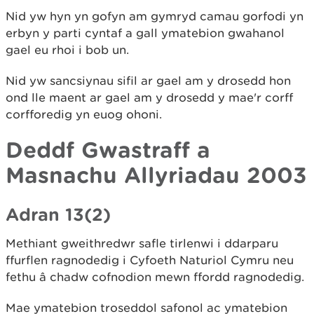
Nid yw hyn yn gofyn am gymryd camau gorfodi yn
erbyn y parti cyntaf a gall ymatebion gwahanol
gael eu rhoi i bob un.
Nid yw sancsiynau sifil ar gael am y drosedd hon
ond lle maent ar gael am y drosedd y mae'r corff
corfforedig yn euog ohoni.
Deddf Gwastraff a
Masnachu Allyriadau 2003
Adran 13(2)
Methiant gweithredwr safle tirlenwi i ddarparu
ffurflen ragnodedig i Cyfoeth Naturiol Cymru neu
fethu â chadw cofnodion mewn ffordd ragnodedig.
Mae ymatebion troseddol safonol ac ymatebion