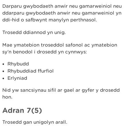
Darparu gwybodaeth anwir neu gamarweiniol neu
ddarparu gwybodaeth anwir neu gamarweiniol yn
ddi-hid o safbwynt manylyn perthnasol.
Trosedd ddiannod yn unig.
Mae ymatebion troseddol safonol ac ymatebion
sy’n benodol i drosedd yn cynnwys:
Rhybudd
Rhybuddiad ffurfiol
Erlyniad
Nid yw sancsiynau sifil ar gael ar gyfer y drosedd
hon.
Adran 7(5)
Trosedd gan unigolyn arall.