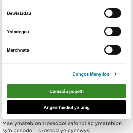
benodol safonol fel a ganlyn:
Dewisiadau
Rhybudd
Rhybudd Ffurfiol
Ystadegau
Erlyniad
Mae sancsiynau sifil y gellir eu gosod fel a ganlyn:
Marchnata
Cosb Ariannol Benodedig
Cosb Ariannol Newidiol
Dangos Manylion
Adran 59(5)
Methu â chydymffurfio ag Adran 59 Deddf
Caniatáu popeth
Diogelu’r Amgylchedd 1990 heb esgus rhesymol.
Angenrheidiol yn unig
Trosedd ddiannod yn unig.
Mae ymatebion troseddol safonol ac ymatebion
sy’n benodol i drosedd yn cynnwys: