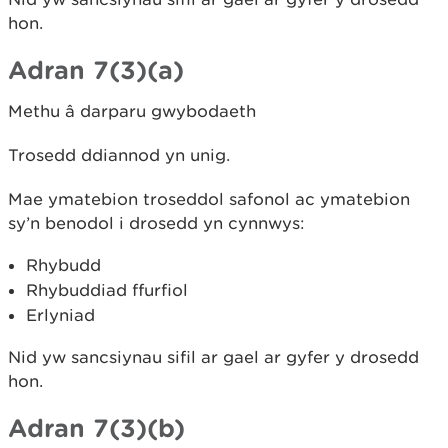
hon.
Adran 7(3)(a)
Methu â darparu gwybodaeth
Trosedd ddiannod yn unig.
Mae ymatebion troseddol safonol ac ymatebion
sy’n benodol i drosedd yn cynnwys:
Rhybudd
Rhybuddiad ffurfiol
Erlyniad
Nid yw sancsiynau sifil ar gael ar gyfer y drosedd
hon.
Adran 7(3)(b)