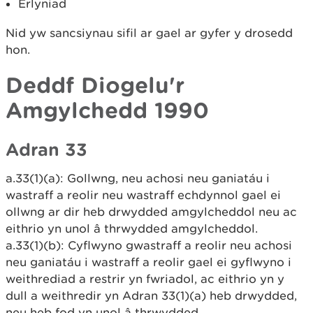
Erlyniad
Nid yw sancsiynau sifil ar gael ar gyfer y drosedd
hon.
Deddf Diogelu'r
Amgylchedd 1990
Adran 33
a.33(1)(a): Gollwng, neu achosi neu ganiatáu i
wastraff a reolir neu wastraff echdynnol gael ei
ollwng ar dir heb drwydded amgylcheddol neu ac
eithrio yn unol â thrwydded amgylcheddol.
a.33(1)(b): Cyflwyno gwastraff a reolir neu achosi
neu ganiatáu i wastraff a reolir gael ei gyflwyno i
weithrediad a restrir yn fwriadol, ac eithrio yn y
dull a weithredir yn Adran 33(1)(a) heb drwydded,
neu heb fod yn unol â thrwydded.