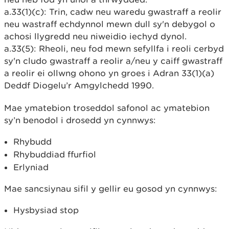
a.33(1)(c): Trin, cadw neu waredu gwastraff a reolir
neu wastraff echdynnol mewn dull sy'n debygol o
achosi llygredd neu niweidio iechyd dynol.
a.33(5): Rheoli, neu fod mewn sefyllfa i reoli cerbyd
sy'n cludo gwastraff a reolir a/neu y caiff gwastraff
a reolir ei ollwng ohono yn groes i Adran 33(1)(a)
Deddf Diogelu’r Amgylchedd 1990.
Mae ymatebion troseddol safonol ac ymatebion
sy’n benodol i drosedd yn cynnwys:
Rhybudd
Rhybuddiad ffurfiol
Erlyniad
Mae sancsiynau sifil y gellir eu gosod yn cynnwys:
Hysbysiad stop