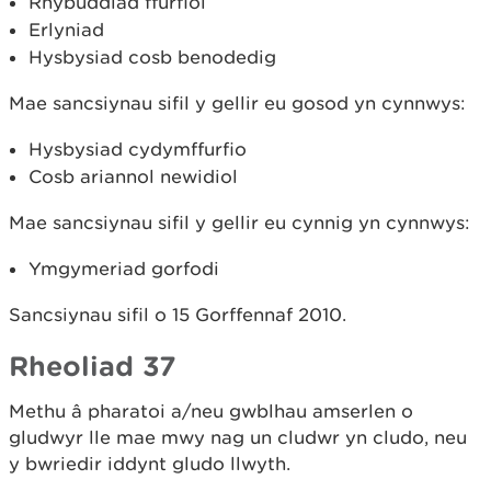
Rhybuddiad ffurfiol
Erlyniad
Hysbysiad cosb benodedig
Mae sancsiynau sifil y gellir eu gosod yn cynnwys:
Hysbysiad cydymffurfio
Cosb ariannol newidiol
Mae sancsiynau sifil y gellir eu cynnig yn cynnwys:
Ymgymeriad gorfodi
Sancsiynau sifil o 15 Gorffennaf 2010.
Rheoliad 37
Methu â pharatoi a/neu gwblhau amserlen o
gludwyr lle mae mwy nag un cludwr yn cludo, neu
y bwriedir iddynt gludo llwyth.