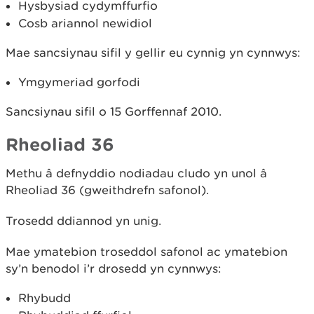
Hysbysiad cydymffurfio
Cosb ariannol newidiol
Mae sancsiynau sifil y gellir eu cynnig yn cynnwys:
Ymgymeriad gorfodi
Sancsiynau sifil o 15 Gorffennaf 2010.
Rheoliad 36
Methu â defnyddio nodiadau cludo yn unol â
Rheoliad 36 (gweithdrefn safonol).
Trosedd ddiannod yn unig.
Mae ymatebion troseddol safonol ac ymatebion
sy’n benodol i’r drosedd yn cynnwys:
Rhybudd