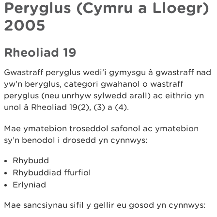
Peryglus (Cymru a Lloegr)
2005
Rheoliad 19
Gwastraff peryglus wedi'i gymysgu â gwastraff nad
yw'n beryglus, categori gwahanol o wastraff
peryglus (neu unrhyw sylwedd arall) ac eithrio yn
unol â Rheoliad 19(2), (3) a (4).
Mae ymatebion troseddol safonol ac ymatebion
sy’n benodol i drosedd yn cynnwys:
Rhybudd
Rhybuddiad ffurfiol
Erlyniad
Mae sancsiynau sifil y gellir eu gosod yn cynnwys: