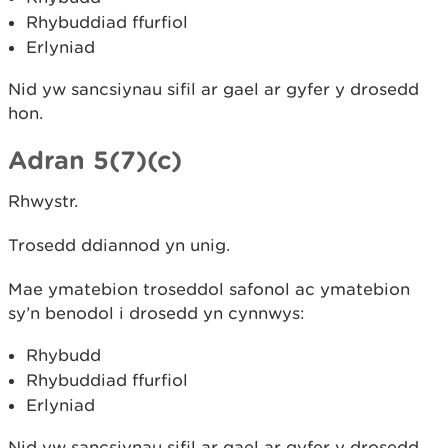
Rhybuddiad ffurfiol
Erlyniad
Nid yw sancsiynau sifil ar gael ar gyfer y drosedd
hon.
Adran 5(7)(c)
Rhwystr.
Trosedd ddiannod yn unig.
Mae ymatebion troseddol safonol ac ymatebion
sy’n benodol i drosedd yn cynnwys:
Rhybudd
Rhybuddiad ffurfiol
Erlyniad
Nid yw sancsiynau sifil ar gael ar gyfer y drosedd