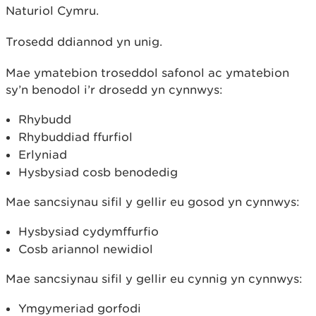
Naturiol Cymru.
Trosedd ddiannod yn unig.
Mae ymatebion troseddol safonol ac ymatebion
sy’n benodol i’r drosedd yn cynnwys:
Rhybudd
Rhybuddiad ffurfiol
Erlyniad
Hysbysiad cosb benodedig
Mae sancsiynau sifil y gellir eu gosod yn cynnwys:
Hysbysiad cydymffurfio
Cosb ariannol newidiol
Mae sancsiynau sifil y gellir eu cynnig yn cynnwys:
Ymgymeriad gorfodi