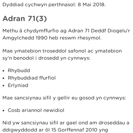
Dyddiad cychwyn perthnasol: 8 Mai 2018.
Adran 71(3)
Methu â chydymffurfio ag Adran 71 Deddf Diogelu’r
Amgylchedd 1990 heb reswm rhesymol.
Mae ymatebion troseddol safonol ac ymatebion
sy’n benodol i drosedd yn cynnwys:
Rhybudd
Rhybuddiad ffurfiol
Erlyniad
Mae sancsiynau sifil y gellir eu gosod yn cynnwys:
Cosb ariannol newidiol
Nid yw sancsiynau sifil ar gael ond am droseddau a
ddigwyddodd ar ôl 15 Gorffennaf 2010 yng