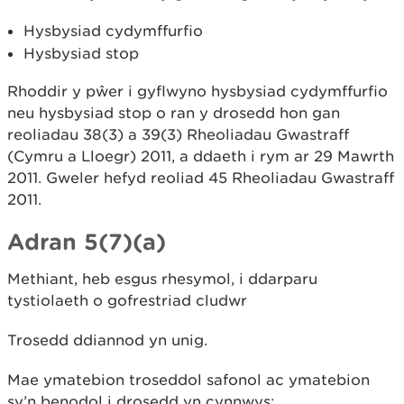
Hysbysiad cydymffurfio
Hysbysiad stop
Rhoddir y pŵer i gyflwyno hysbysiad cydymffurfio
neu hysbysiad stop o ran y drosedd hon gan
reoliadau 38(3) a 39(3) Rheoliadau Gwastraff
(Cymru a Lloegr) 2011, a ddaeth i rym ar 29 Mawrth
2011. Gweler hefyd reoliad 45 Rheoliadau Gwastraff
2011.
Adran 5(7)(a)
Methiant, heb esgus rhesymol, i ddarparu
tystiolaeth o gofrestriad cludwr
Trosedd ddiannod yn unig.
Mae ymatebion troseddol safonol ac ymatebion
sy’n benodol i drosedd yn cynnwys: