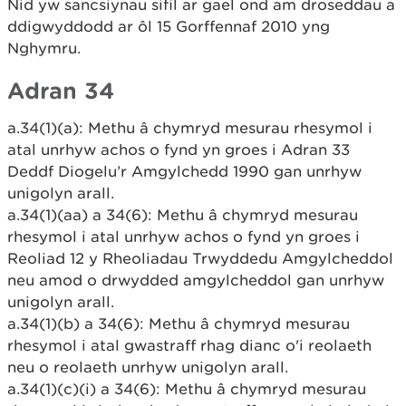
Nid yw sancsiynau sifil ar gael ond am droseddau a
ddigwyddodd ar ôl 15 Gorffennaf 2010 yng
Nghymru.
Adran 34
a.34(1)(a): Methu â chymryd mesurau rhesymol i
atal unrhyw achos o fynd yn groes i Adran 33
Deddf Diogelu’r Amgylchedd 1990 gan unrhyw
unigolyn arall.
a.34(1)(aa) a 34(6): Methu â chymryd mesurau
rhesymol i atal unrhyw achos o fynd yn groes i
Reoliad 12 y Rheoliadau Trwyddedu Amgylcheddol
neu amod o drwydded amgylcheddol gan unrhyw
unigolyn arall.
a.34(1)(b) a 34(6): Methu â chymryd mesurau
rhesymol i atal gwastraff rhag dianc o'i reolaeth
neu o reolaeth unrhyw unigolyn arall.
a.34(1)(c)(i) a 34(6): Methu â chymryd mesurau