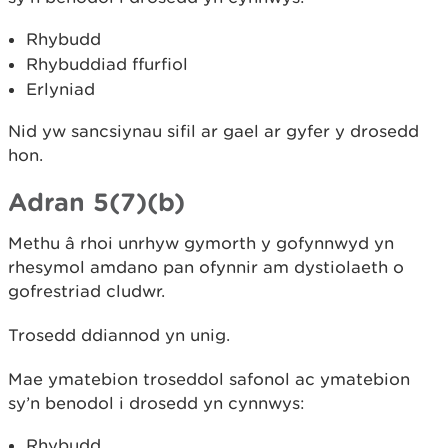
Rhybudd
Rhybuddiad ffurfiol
Erlyniad
Nid yw sancsiynau sifil ar gael ar gyfer y drosedd
hon.
Adran 5(7)(b)
Methu â rhoi unrhyw gymorth y gofynnwyd yn
rhesymol amdano pan ofynnir am dystiolaeth o
gofrestriad cludwr.
Trosedd ddiannod yn unig.
Mae ymatebion troseddol safonol ac ymatebion
sy’n benodol i drosedd yn cynnwys:
Rhybudd