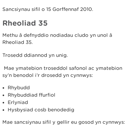
Sancsiynau sifil o 15 Gorffennaf 2010.
Rheoliad 35
Methu â defnyddio nodiadau cludo yn unol â
Rheoliad 35.
Trosedd ddiannod yn unig.
Mae ymatebion troseddol safonol ac ymatebion
sy’n benodol i’r drosedd yn cynnwys:
Rhybudd
Rhybuddiad ffurfiol
Erlyniad
Hysbysiad cosb benodedig
Mae sancsiynau sifil y gellir eu gosod yn cynnwys: