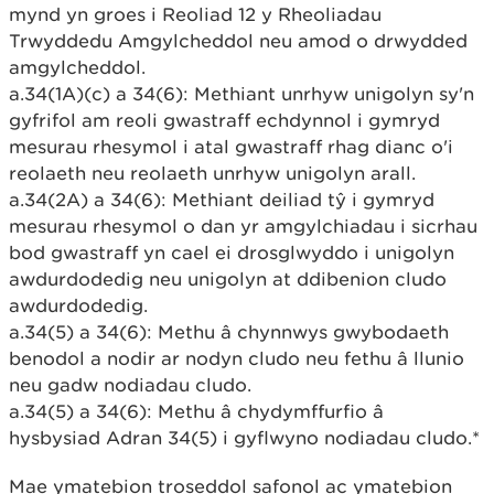
mynd yn groes i Reoliad 12 y Rheoliadau
Trwyddedu Amgylcheddol neu amod o drwydded
amgylcheddol.
a.34(1A)(c) a 34(6): Methiant unrhyw unigolyn sy'n
gyfrifol am reoli gwastraff echdynnol i gymryd
mesurau rhesymol i atal gwastraff rhag dianc o'i
reolaeth neu reolaeth unrhyw unigolyn arall.
a.34(2A) a 34(6): Methiant deiliad tŷ i gymryd
mesurau rhesymol o dan yr amgylchiadau i sicrhau
bod gwastraff yn cael ei drosglwyddo i unigolyn
awdurdodedig neu unigolyn at ddibenion cludo
awdurdodedig.
a.34(5) a 34(6): Methu â chynnwys gwybodaeth
benodol a nodir ar nodyn cludo neu fethu â llunio
neu gadw nodiadau cludo.
a.34(5) a 34(6): Methu â chydymffurfio â
hysbysiad Adran 34(5) i gyflwyno nodiadau cludo.*
Mae ymatebion troseddol safonol ac ymatebion