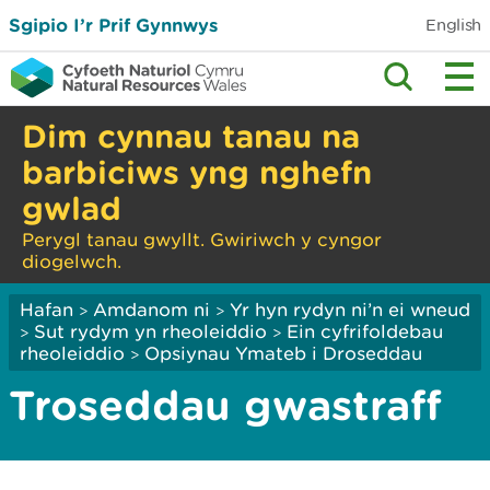
Sgipio I’r Prif Gynnwys
English
Dim cynnau tanau na
barbiciws yng nghefn
gwlad
Perygl tanau gwyllt. Gwiriwch y cyngor
diogelwch.
Hafan
Amdanom ni
Yr hyn rydyn ni’n ei wneud
>
>
Sut rydym yn rheoleiddio
Ein cyfrifoldebau
>
>
rheoleiddio
Opsiynau Ymateb i Droseddau
>
Troseddau gwastraff