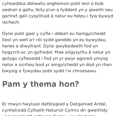
cyhoeddus ddiwallu anghenion pobl leol o bob
oedran a gallu, felly p'un a fyddant yn y gwaith neu
gartref, gall cysylltiad â natur eu helpu i fyw bywyd
iachach.
Dylai pobl gael y cyfle i ddeall eu hamgylchedd
lleol yn well a'r rôl sydd ganddo yn eu bywydau,
hanes a diwylliant. Dylai gwybodaeth fod yn
hygyrch ac yn gyfredol. Mae ailgysylltu â natur yn
golygu cyfleoedd i fod yn yr awyr agored ymysg
natur a sicrhau bod yr amgylchedd yn dod yn rhan
bwysig o fywydau pobl sydd i’w chroesawu.
Pam y thema hon?
Er mwyn hwyluso datblygiad y Datganiad Ardal,
cynhaliodd Cyfoeth Naturiol Cymru dri gweithdy