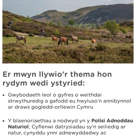
Er mwyn llywio'r thema hon
rydym wedi ystyried:
Gwybodaeth leol o gyfres o weithdai
strwythuredig a gafodd eu hwyluso’n annibynnol
ar draws gogledd-orllewin Cymru
Y blaenoriaethau a nodwyd yn y
Polisi Adnoddau
Naturiol
; Cyflenwi datrysiadau sy'n seiliedig ar
natur, cynyddu ynni adnewyddadwy ac