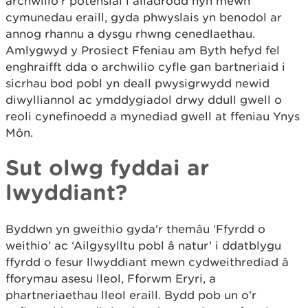
archwilio'r potensial i ailadrodd hyn mewn
cymunedau eraill, gyda phwyslais yn benodol ar
annog rhannu a dysgu rhwng cenedlaethau.
Amlygwyd y Prosiect Ffeniau am Byth hefyd fel
enghraifft dda o archwilio cyfle gan bartneriaid i
sicrhau bod pobl yn deall pwysigrwydd newid
diwylliannol ac ymddygiadol drwy ddull gwell o
reoli cynefinoedd a mynediad gwell at ffeniau Ynys
Môn.
Sut olwg fyddai ar
lwyddiant?
Byddwn yn gweithio gyda'r themâu ‘Ffyrdd o
weithio’ ac ‘Ailgysylltu pobl â natur’ i ddatblygu
ffyrdd o fesur llwyddiant mewn cydweithrediad â
fforymau asesu lleol, Fforwm Eryri, a
phartneriaethau lleol eraill. Bydd pob un o'r