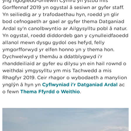
yng ngogledd-orllewin Cymru yn ystod mis
Gorffennaf 2019 yn ogystal â sesiwn ar gyfer staff.
Yn seiliedig ar y trafodaethau hyn, roedd yn glir
bod cefnogaeth ar gael ar gyfer thema Datganiad
Ardal sy'n canolbwyntio ar Ailgysylltu pobl â natur.
Yn ogystal, roedd diddordeb gan y cynulleidfaoedd
allanol mewn dysgu gydol oes hefyd, felly
ymgorfforwyd yr elfen honno yn y thema hon.
Dychwelwyd y themâu a ddatblygwyd i'r
rhanddeiliaid ar gyfer eu dilysu yn ein hail rownd o
weithdai ymgysylltu ym mis Tachwedd a mis
Rhagfyr 2019. Ceir rhagor o wybodaeth a manylion
ynglŷn â hyn yn
Cyflwyniad i'r Datganiad Ardal
ac
o fewn
Thema Ffyrdd o Weithio
.