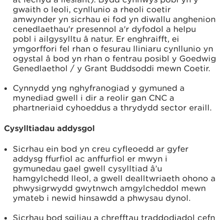
gwaith o leoli, cynllunio a rheoli coetir
amwynder yn sicrhau ei fod yn diwallu anghenion
cenedlaethau'r presennol a'r dyfodol a helpu
pobl i ailgysylltu â natur. Er enghraifft, ei
ymgorffori fel rhan o fesurau lliniaru cynllunio yn
ogystal â bod yn rhan o fentrau posibl y Goedwig
Genedlaethol / y Grant Buddsoddi mewn Coetir.
Cynnydd yng nghyfranogiad y gymuned a
mynediad gwell i dir a reolir gan CNC a
phartneriaid cyhoeddus a thrydydd sector eraill.
Cysylltiadau addysgol
Sicrhau ein bod yn creu cyfleoedd ar gyfer
addysg ffurfiol ac anffurfiol er mwyn i
gymunedau gael gwell cysylltiad â’u
hamgylchedd lleol, a gwell dealltwriaeth ohono a
phwysigrwydd gwytnwch amgylcheddol mewn
ymateb i newid hinsawdd a phwysau dynol.
Sicrhau bod sgiliau a chrefftau traddodiadol cefn