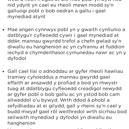
nid ydynt yn cael eu rheoli mewn modd sy’n
galluogi pobl o bob oedran a gallu i gael
mynediad atynt
Mae angen cynnwys pobl yn y gwaith cynllunio a
datblygu'r cyfleoedd cywir i gael mynediad at
ddŵr, mannau gwyrdd trefol a chefn gwlad sy'n
diwallu eu hanghenion ac yn cyfrannu at fuddion
iechyd a chymdeithasol cymunedau nawr ac yn y
dyfodol
Gall cael llai o adnoddau ar gyfer rheoli hawliau
tramwy cyhoeddus a mannau gwyrdd gael
effaith ar ansawdd y profiad a bod yn rhwystr
tuag at ddatblygu cyfleoedd creadigol newydd
ar gyfer pobl o bob gallu ac yn ystod bob cam
allweddol o’u bywyd. Wrth ddod â phobl a
sefydliadau at ei gilydd, gall y rheini sy'n cael y
budd mwyaf gael rôl weithredol wrth sicrhau bod
seilwaith mynediad y dyfodol yn diwallu eu
hanghenion