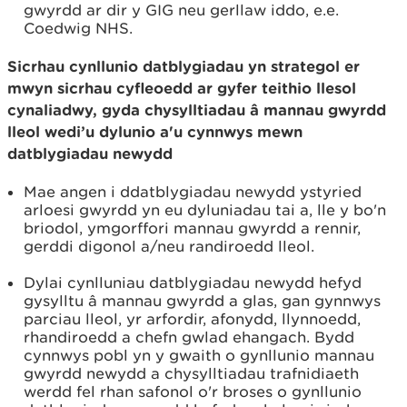
gwyrdd ar dir y GIG neu gerllaw iddo, e.e.
Coedwig NHS.
Sicrhau cynllunio datblygiadau yn strategol er
mwyn sicrhau cyfleoedd ar gyfer teithio llesol
cynaliadwy, gyda chysylltiadau â mannau gwyrdd
lleol wedi’u dylunio a'u cynnwys mewn
datblygiadau newydd
Mae angen i ddatblygiadau newydd ystyried
arloesi gwyrdd yn eu dyluniadau tai a, lle y bo'n
briodol, ymgorffori mannau gwyrdd a rennir,
gerddi digonol a/neu randiroedd lleol.
Dylai cynlluniau datblygiadau newydd hefyd
gysylltu â mannau gwyrdd a glas, gan gynnwys
parciau lleol, yr arfordir, afonydd, llynnoedd,
rhandiroedd a chefn gwlad ehangach. Bydd
cynnwys pobl yn y gwaith o gynllunio mannau
gwyrdd newydd a chysylltiadau trafnidiaeth
werdd fel rhan safonol o'r broses o gynllunio