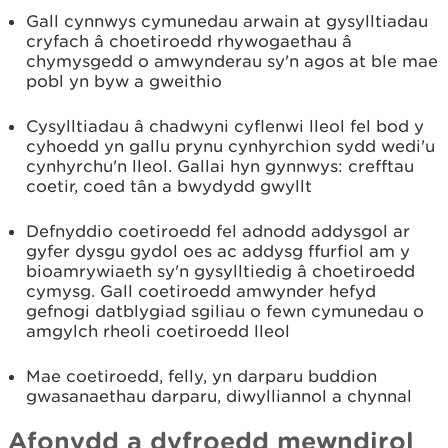
Gall cynnwys cymunedau arwain at gysylltiadau
cryfach â choetiroedd rhywogaethau â
chymysgedd o amwynderau sy'n agos at ble mae
pobl yn byw a gweithio
Cysylltiadau â chadwyni cyflenwi lleol fel bod y
cyhoedd yn gallu prynu cynhyrchion sydd wedi'u
cynhyrchu'n lleol. Gallai hyn gynnwys: crefftau
coetir, coed tân a bwydydd gwyllt
Defnyddio coetiroedd fel adnodd addysgol ar
gyfer dysgu gydol oes ac addysg ffurfiol am y
bioamrywiaeth sy'n gysylltiedig â choetiroedd
cymysg. Gall coetiroedd amwynder hefyd
gefnogi datblygiad sgiliau o fewn cymunedau o
amgylch rheoli coetiroedd lleol
Mae coetiroedd, felly, yn darparu buddion
gwasanaethau darparu, diwylliannol a chynnal
Afonydd a dyfroedd mewndirol