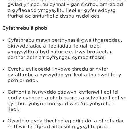
gwlad yn cael eu cynnal
– gan sicrhau amrediad
o gyfleoedd ymgysylltu lleol ar gyfer addysg
ffurfiol ac anffurfiol a dysgu gydol oes.
Cyfathrebu â phobl
Cyfathrebu mewn perthynas â gweithgareddau,
digwyddiadau a lleoliadau lle gall pobl
ymgysylltu â byd natur, e.e. trwy brosiectau
partneriaeth a'r cyfryngau cymdeithasol.
Cyrchu cyfleoedd i gydweithredu ar gyfer
cyfathrebu a hyrwyddo yn lleol a thu hwnt fel y
bo’n briodol.
Cefnogi a hyrwyddo cadwyni cyflenwi lleol fel
bod y cyhoedd a phob busnes a sefydliad lleol yn
cyrchu cynhyrchion sydd wedi'u cynhyrchu'n
lleol.
Gweithio gyda thechnoleg ddigidol a phrofiadau
rhithwir fel ffyrdd arloesol o gysylltu pobl.