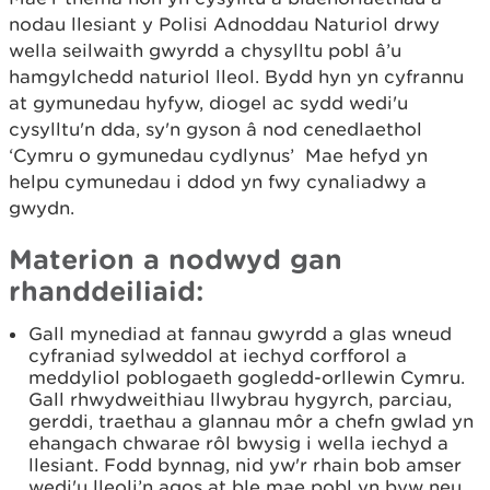
nodau llesiant y Polisi Adnoddau Naturiol drwy
wella seilwaith gwyrdd a chysylltu pobl â’u
hamgylchedd naturiol lleol. Bydd hyn yn cyfrannu
at gymunedau hyfyw, diogel ac sydd wedi'u
cysylltu'n dda, sy'n gyson â nod cenedlaethol
‘Cymru o gymunedau cydlynus’ Mae hefyd yn
helpu cymunedau i ddod yn fwy cynaliadwy a
gwydn.
Materion a nodwyd gan
rhanddeiliaid:
Gall mynediad at fannau gwyrdd a glas wneud
cyfraniad sylweddol at iechyd corfforol a
meddyliol poblogaeth gogledd-orllewin Cymru.
Gall rhwydweithiau llwybrau hygyrch, parciau,
gerddi, traethau a glannau môr a chefn gwlad yn
ehangach chwarae rôl bwysig i wella iechyd a
llesiant. Fodd bynnag, nid yw'r rhain bob amser
wedi'u lleoli’n agos at ble mae pobl yn byw neu