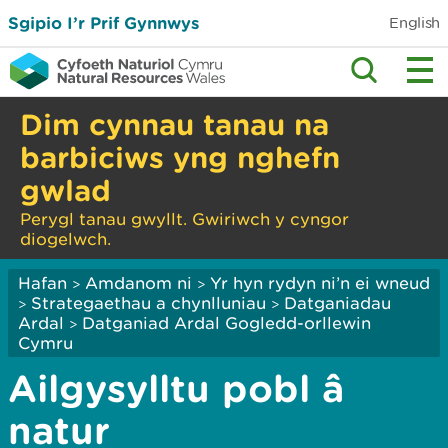
Sgipio I’r Prif Gynnwys
English
Dim cynnau tanau na
barbiciws yng nghefn
gwlad
Perygl tanau gwyllt. Gwiriwch y cyngor
diogelwch.
Hafan
Amdanom ni
Yr hyn rydyn ni’n ei wneud
>
>
Strategaethau a chynlluniau
Datganiadau
>
>
Ardal
Datganiad Ardal Gogledd-orllewin
>
Cymru
Ailgysylltu pobl â
natur