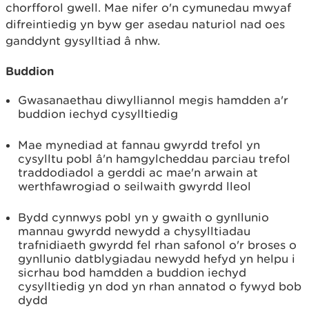
chorfforol gwell. Mae nifer o'n cymunedau mwyaf
difreintiedig yn byw ger asedau naturiol nad oes
ganddynt gysylltiad â nhw.
Buddion
Gwasanaethau diwylliannol megis hamdden a'r
buddion iechyd cysylltiedig
Mae mynediad at fannau gwyrdd trefol yn
cysylltu pobl â'n hamgylcheddau parciau trefol
traddodiadol a gerddi ac mae'n arwain at
werthfawrogiad o seilwaith gwyrdd lleol
Bydd cynnwys pobl yn y gwaith o gynllunio
mannau gwyrdd newydd a chysylltiadau
trafnidiaeth gwyrdd fel rhan safonol o'r broses o
gynllunio datblygiadau newydd hefyd yn helpu i
sicrhau bod hamdden a buddion iechyd
cysylltiedig yn dod yn rhan annatod o fywyd bob
dydd