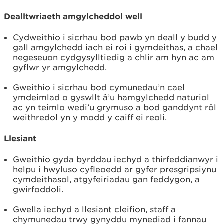
Dealltwriaeth amgylcheddol well
Cydweithio i sicrhau bod pawb yn deall y budd y
gall amgylchedd iach ei roi i gymdeithas, a chael
negeseuon cydgysylltiedig a chlir am hyn ac am
gyflwr yr amgylchedd.
Gweithio i sicrhau bod cymunedau’n cael
ymdeimlad o gyswllt â’u hamgylchedd naturiol
ac yn teimlo wedi’u grymuso a bod ganddynt rôl
weithredol yn y modd y caiff ei reoli.
Llesiant
Gweithio gyda byrddau iechyd a thirfeddianwyr i
helpu i hwyluso cyfleoedd ar gyfer presgripsiynu
cymdeithasol, atgyfeiriadau gan feddygon, a
gwirfoddoli.
Gwella iechyd a llesiant cleifion, staff a
chymunedau trwy gynyddu mynediad i fannau