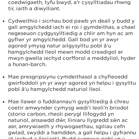
coedwigaeth, tyfu bwyd, a'r cysylltiadau rhwng
tir, iaith a diwylliant.
Cydweithio i sicrhau bod pawb yn deall y budd y
gall amgylchedd iach ei roi i gymdeithas, a chael
negeseuon cydgysylltiedig a chlir am hyn ac am
gyflwr yr amgylchedd. Gall bod yn yr awyr
agored ymysg natur ailgysylltu pobl â’u
hamgylchedd lleol mewn modd creadigol er
mwyn gwella iechyd corfforol a meddyliol, hyder
a hunan-barch.
Mae presgripsiynu cymdeithasol a chyfleoedd
gwirfoddoli yn yr awyr agored yn helpu i gysylltu
pobl â'u hamgylchedd naturiol lleol.
Mae llawer o fuddiannau'n gysylltiedig â chreu
coetir amwynder cymysg wedi’i leoli’n briodol
(storio carbon, rheoli perygl llifogydd yn
naturiol, ansawdd dŵr, lliniaru llygredd sŵn ac
aer, amrywiaeth y rhywogaethau, sgiliau cefn
gwlad, swyddi a hamdden, a gall helpu i gyfrannu
at iechyd a llesiant). Bydd cynnwys pobl yn y