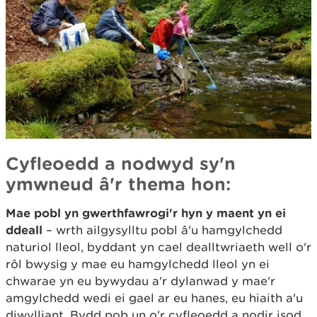
Cyfleoedd a nodwyd sy'n
ymwneud â'r thema hon:
Mae pobl yn gwerthfawrogi'r hyn y maent yn ei
ddeall
– wrth ailgysylltu pobl â'u hamgylchedd
naturiol lleol, byddant yn cael dealltwriaeth well o'r
rôl bwysig y mae eu hamgylchedd lleol yn ei
chwarae yn eu bywydau a'r dylanwad y mae'r
amgylchedd wedi ei gael ar eu hanes, eu hiaith a'u
diwylliant. Bydd pob un o'r cyfleoedd a nodir isod