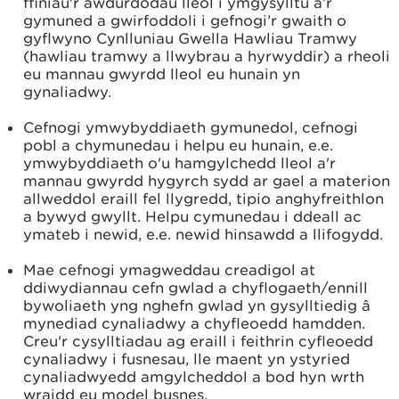
ffiniau'r awdurdodau lleol i ymgysylltu â’r
gymuned a gwirfoddoli i gefnogi’r gwaith o
gyflwyno Cynlluniau Gwella Hawliau Tramwy
(hawliau tramwy a llwybrau a hyrwyddir) a rheoli
eu mannau gwyrdd lleol eu hunain yn
gynaliadwy.
Cefnogi ymwybyddiaeth gymunedol, cefnogi
pobl a chymunedau i helpu eu hunain, e.e.
ymwybyddiaeth o'u hamgylchedd lleol a'r
mannau gwyrdd hygyrch sydd ar gael a materion
allweddol eraill fel llygredd, tipio anghyfreithlon
a bywyd gwyllt. Helpu cymunedau i ddeall ac
ymateb i newid, e.e. newid hinsawdd a llifogydd.
Mae cefnogi ymagweddau creadigol at
ddiwydiannau cefn gwlad a chyflogaeth/ennill
bywoliaeth yng nghefn gwlad yn gysylltiedig â
mynediad cynaliadwy a chyfleoedd hamdden.
Creu'r cysylltiadau ag eraill i feithrin cyfleoedd
cynaliadwy i fusnesau, lle maent yn ystyried
cynaliadwyedd amgylcheddol a bod hyn wrth
wraidd eu model busnes.