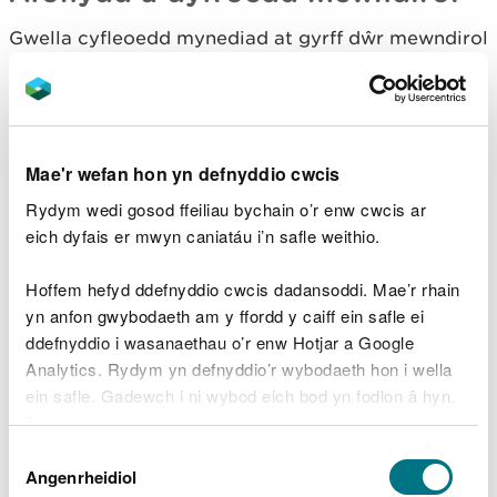
Gwella cyfleoedd mynediad at gyrff dŵr mewndirol
fel afonydd a llynnoedd ac o’u hamgylch lle bo
hynny’n briodol ar gyfer hamdden a buddion
iechyd gan gynnwys gwella hawliau tramwy
cyhoeddus presennol a llwybrau newydd lle mae eu
hangen.
Mae'r wefan hon yn defnyddio cwcis
Rydym wedi gosod ffeiliau bychain o’r enw cwcis ar
Buddion
eich dyfais er mwyn caniatáu i’n safle weithio.
Gwasanaethau diwylliannol megis hamdden a
Hoffem hefyd ddefnyddio cwcis dadansoddi. Mae’r rhain
buddion iechyd cysylltiedig
yn anfon gwybodaeth am y ffordd y caiff ein safle ei
Gall cynnwys cymunedau yn y gwaith o
ddefnyddio i wasanaethau o’r enw Hotjar a Google
ddatblygu cyfleoedd hamdden arwain at
Analytics. Rydym yn defnyddio’r wybodaeth hon i wella
gysylltiadau cryfach â'r amgylchedd dŵr lleol yn
ein safle. Gadewch i ni wybod eich bod yn fodlon â hyn.
agos at ble maent yn byw a gweithio
Byddwn yn defnyddio cwci i gadw eich dewis.
Dewis
Gallai creu llwybrau newydd at gyrff dŵr megis
Gellir
darllen mwy am ein cwcis
cyn i chi ddewis.
Angenrheidiol
llynnoedd ac afonydd ac o’u hamgylch hefyd
Caniatâd