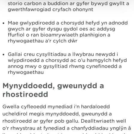
storio carbon a buddion ar gyfer bywyd gwyllt a
gwerthfawrogiad cryfach ohonynt
Mae gwlypdiroedd a chorsydd hefyd yn adnodd
gwych ar gyfer dysgu gydol oes ac addysg
ffurfiol o ran bioamrywiaeth planhigion a
rhywogaethau a'r cylch dŵr
Gallai creu cysylltiadau a llwybrau newydd i
wlypdiroedd a chorsydd ac o’u hamgylch hefyd
annog mwy o gysylltiad rhwng cynefinoedd a
rhywogaethau
Mynyddoedd, gweunydd a
rhostiroedd
Gwella cyfleoedd mynediad i'n hardaloedd
ucheldirol megis mynyddoedd, gweunydd a
rhostiroedd ar gyfer pob gallu. Dealltwriaeth well
o'r rhwystrau at fynediad a chanfyddiadau ynglŷn â