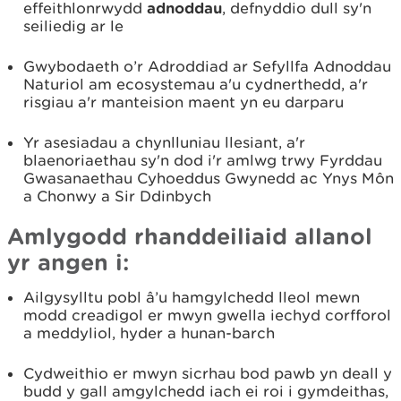
effeithlonrwydd
adnoddau
, defnyddio dull sy'n
seiliedig ar le
Gwybodaeth o’r Adroddiad ar Sefyllfa Adnoddau
Naturiol am ecosystemau a'u cydnerthedd, a'r
risgiau a'r manteision maent yn eu darparu
Yr asesiadau a chynlluniau llesiant, a'r
blaenoriaethau sy'n dod i'r amlwg trwy Fyrddau
Gwasanaethau Cyhoeddus Gwynedd ac Ynys Môn
a Chonwy a Sir Ddinbych
Amlygodd rhanddeiliaid allanol
yr angen i:
Ailgysylltu pobl â’u hamgylchedd lleol mewn
modd creadigol er mwyn gwella iechyd corfforol
a meddyliol, hyder a hunan-barch
Cydweithio er mwyn sicrhau bod pawb yn deall y
budd y gall amgylchedd iach ei roi i gymdeithas,