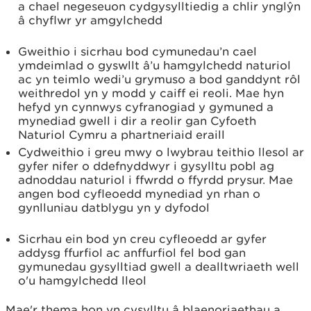
a chael negeseuon cydgysylltiedig a chlir ynglŷn
â chyflwr yr amgylchedd
Gweithio i sicrhau bod cymunedau’n cael
ymdeimlad o gyswllt â’u hamgylchedd naturiol
ac yn teimlo wedi’u grymuso a bod ganddynt rôl
weithredol yn y modd y caiff ei reoli. Mae hyn
hefyd yn cynnwys cyfranogiad y gymuned a
mynediad gwell i dir a reolir gan Cyfoeth
Naturiol Cymru a phartneriaid eraill
Cydweithio i greu mwy o lwybrau teithio llesol ar
gyfer nifer o ddefnyddwyr i gysylltu pobl ag
adnoddau naturiol i ffwrdd o ffyrdd prysur. Mae
angen bod cyfleoedd mynediad yn rhan o
gynlluniau datblygu yn y dyfodol
Sicrhau ein bod yn creu cyfleoedd ar gyfer
addysg ffurfiol ac anffurfiol fel bod gan
gymunedau gysylltiad gwell a dealltwriaeth well
o'u hamgylchedd lleol
Mae'r thema hon yn cysylltu â blaenoriaethau a