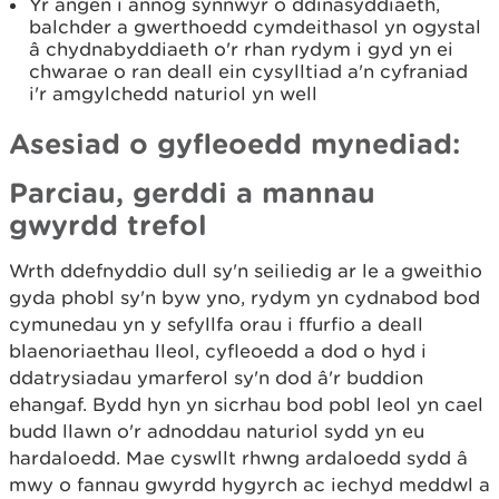
Yr angen i annog synnwyr o ddinasyddiaeth,
balchder a gwerthoedd cymdeithasol yn ogystal
â chydnabyddiaeth o'r rhan rydym i gyd yn ei
chwarae o ran deall ein cysylltiad a'n cyfraniad
i'r amgylchedd naturiol yn well
Asesiad o gyfleoedd mynediad:
Parciau, gerddi a mannau
gwyrdd trefol
Wrth ddefnyddio dull sy'n seiliedig ar le a gweithio
gyda phobl sy'n byw yno, rydym yn cydnabod bod
cymunedau yn y sefyllfa orau i ffurfio a deall
blaenoriaethau lleol, cyfleoedd a dod o hyd i
ddatrysiadau ymarferol sy'n dod â'r buddion
ehangaf. Bydd hyn yn sicrhau bod pobl leol yn cael
budd llawn o'r adnoddau naturiol sydd yn eu
hardaloedd. Mae cyswllt rhwng ardaloedd sydd â
mwy o fannau gwyrdd hygyrch ac iechyd meddwl a