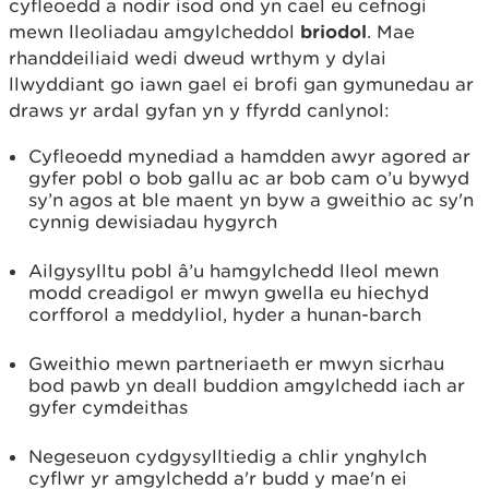
cyfleoedd a nodir isod ond yn cael eu cefnogi
mewn lleoliadau amgylcheddol
briodol
. Mae
rhanddeiliaid wedi dweud wrthym y dylai
llwyddiant go iawn gael ei brofi gan gymunedau ar
draws yr ardal gyfan yn y ffyrdd canlynol:
Cyfleoedd mynediad a hamdden awyr agored ar
gyfer pobl o bob gallu ac ar bob cam o’u bywyd
sy’n agos at ble maent yn byw a gweithio ac sy'n
cynnig dewisiadau hygyrch
Ailgysylltu pobl â’u hamgylchedd lleol mewn
modd creadigol er mwyn gwella eu hiechyd
corfforol a meddyliol, hyder a hunan-barch
Gweithio mewn partneriaeth er mwyn sicrhau
bod pawb yn deall buddion amgylchedd iach ar
gyfer cymdeithas
Negeseuon cydgysylltiedig a chlir ynghylch
cyflwr yr amgylchedd a'r budd y mae'n ei