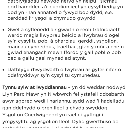
datblygiadau newydd hefyd yn helpu i sicrhau
bod hamdden a'r buddion iechyd cysylltiedig yn
dod yn rhan annatod o fywyd bob dydd, e.e.
cerdded i'r ysgol a chymudo gwyrdd.
Gwella cyfleoedd a’r gwaith o reoli trafnidiaeth
werdd megis llwybrau beicio a llwybrau diogel
sy’n cysylltu pobl â pharciau, gerddi, ysgolion,
mannau cyhoeddus, traethau, glan y môr a chefn
gwlad ehangach mewn ffordd y gall pobl o bob
oed a gallu gael mynediad atynt.
Datblygu rhwydwaith o lwybrau ar gyfer nifer o
ddefnyddwyr sy'n cysylltu cymunedau.
Tynnu sylw at lwyddiannau
– yn ddiweddar nodwyd
Llyn Parc Mawr yn Niwbwrch fel ystafell ddosbarth
awyr agored wedi'i hariannu, sydd wedi'i hadeiladu
gan ddefnyddio pren lleol a chyda swyddog
Ysgolion Coedwigoedd yn cael ei gyflogi i
ymgysylltu ag ysgolion lleol. Dylid gwerthuso ac