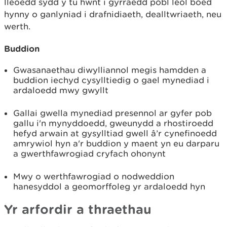
lleoedd sydd y tu hwnt i gyrraedd pobl leol boed
hynny o ganlyniad i drafnidiaeth, dealltwriaeth, neu
werth.
Buddion
Gwasanaethau diwylliannol megis hamdden a
buddion iechyd cysylltiedig o gael mynediad i
ardaloedd mwy gwyllt
Gallai gwella mynediad presennol ar gyfer pob
gallu i'n mynyddoedd, gweunydd a rhostiroedd
hefyd arwain at gysylltiad gwell â’r cynefinoedd
amrywiol hyn a'r buddion y maent yn eu darparu
a gwerthfawrogiad cryfach ohonynt
Mwy o werthfawrogiad o nodweddion
hanesyddol a geomorffoleg yr ardaloedd hyn
Yr arfordir a thraethau