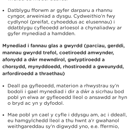
Datblygu fforwm ar gyfer darparu a rhannu
cyngor, arweiniad a dysgu. Cydweithio’n fwy
cydlynol (preifat, cyhoeddus ac elusennau) i
ddatblygu cyfleoedd arloesol a chynaliadwy ar
gyfer mynediad a hamdden.
Mynediad i fannau glas a gwyrdd (parciau, gerddi,
mannau gwyrdd trefol, coetiroedd amwynder,
afonydd a dŵr mewndirol, gwlyptiroedd a
chorsydd, mynyddoedd, rhostiroedd a gweunydd,
arfordiroedd a thraethau)
Deall pa gyfleoedd, materion a rhwystrau sy’n
bodoli i gael mynediad i dir a dŵr a sicrhau bod
pobl yn elwa ar gyfleoedd lleol o ansawdd ar hyn
o bryd ac yn y dyfodol.
Mae pobl yn cael y cyfle i ddysgu am, ac i ddeall,
eu hamgylchedd lleol a thu hwnt a’r gwahanol
weithgareddau sy’n digwydd yno, e.e. ffermio,