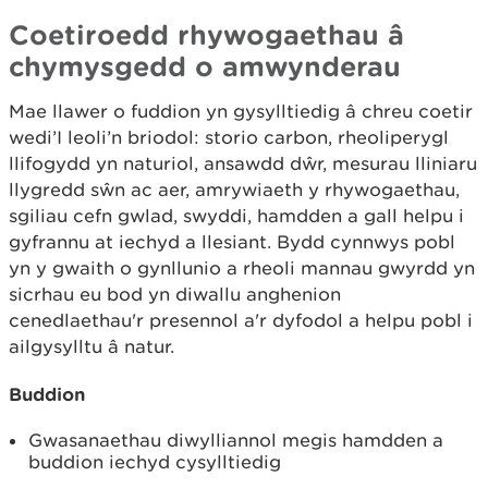
Coetiroedd rhywogaethau â
chymysgedd o amwynderau
Mae llawer o fuddion yn gysylltiedig â chreu coetir
wedi’I leoli’n briodol: storio carbon, rheoliperygl
llifogydd yn naturiol, ansawdd dŵr, mesurau lliniaru
llygredd sŵn ac aer, amrywiaeth y rhywogaethau,
sgiliau cefn gwlad, swyddi, hamdden a gall helpu i
gyfrannu at iechyd a llesiant. Bydd cynnwys pobl
yn y gwaith o gynllunio a rheoli mannau gwyrdd yn
sicrhau eu bod yn diwallu anghenion
cenedlaethau'r presennol a'r dyfodol a helpu pobl i
ailgysylltu â natur.
Buddion
Gwasanaethau diwylliannol megis hamdden a
buddion iechyd cysylltiedig