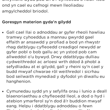
ond yn cael eu cefnogi mewn lleoliadau
amgylcheddol briodol.
Goresgyn materion gyda'n gilydd
Gall cael llai o adnoddau ar gyfer rheoli hawliau
tramwy cyhoeddus a mannau gwyrdd gael
effaith ar ansawdd y profiad a bod yn rhwystr
rhag datblygu cyfleoedd creadigol newydd ar
gyfer pobl o bob gallu ac yn ystod pob cam
allweddol o’u bywyd. Drwy ddatblygu dulliau
cydweithredol ac arloesi wrth ddod â phobl a
sefydliadau at ei gilydd, gall y rheini sy'n cael y
budd mwyaf chwarae rôl weithredol i sicrhau
bod seilwaith mynediad y dyfodol yn diwallu eu
hanghenion.
Cymunedau sydd yn y sefyllfa orau i lunio a deall
blaenoriaethau a chyfleoedd lleol, a dod o hyd i
atebion ymarferol sy'n dod â'r buddion mwyaf
eang. Helpu i ddatblygu adnoddau o fewn