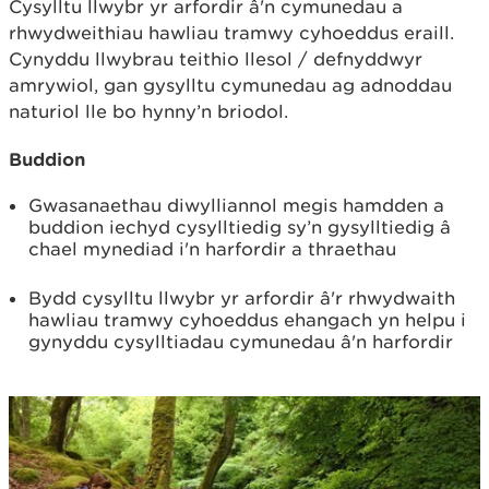
Cysylltu llwybr yr arfordir â'n cymunedau a
rhwydweithiau hawliau tramwy cyhoeddus eraill.
Cynyddu llwybrau teithio llesol / defnyddwyr
amrywiol, gan gysylltu cymunedau ag adnoddau
naturiol lle bo hynny’n briodol.
Buddion
Gwasanaethau diwylliannol megis hamdden a
buddion iechyd cysylltiedig sy’n gysylltiedig â
chael mynediad i'n harfordir a thraethau
Bydd cysylltu llwybr yr arfordir â'r rhwydwaith
hawliau tramwy cyhoeddus ehangach yn helpu i
gynyddu cysylltiadau cymunedau â'n harfordir