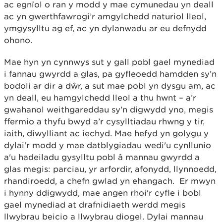
ac egnïol o ran y modd y mae cymunedau yn deall
ac yn gwerthfawrogi’r amgylchedd naturiol lleol,
ymgysylltu ag ef, ac yn dylanwadu ar eu defnydd
ohono.
Mae hyn yn cynnwys sut y gall pobl gael mynediad
i fannau gwyrdd a glas, pa gyfleoedd hamdden sy’n
bodoli ar dir a dŵr, a sut mae pobl yn dysgu am, ac
yn deall, eu hamgylchedd lleol a thu hwnt – a’r
gwahanol weithgareddau sy’n digwydd yno, megis
ffermio a thyfu bwyd a’r cysylltiadau rhwng y tir,
iaith, diwylliant ac iechyd. Mae hefyd yn golygu y
dylai'r modd y mae datblygiadau wedi'u cynllunio
a'u hadeiladu gysylltu pobl â mannau gwyrdd a
glas megis: parciau, yr arfordir, afonydd, llynnoedd,
rhandiroedd, a chefn gwlad yn ehangach. Er mwyn
i hynny ddigwydd, mae angen rhoi'r cyfle i bobl
gael mynediad at drafnidiaeth werdd megis
llwybrau beicio a llwybrau diogel. Dylai mannau