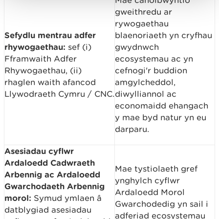
Mae canolbwyntio
gweithredu ar
rywogaethau
Sefydlu mentrau adfer
blaenoriaeth yn cryfhau
rhywogaethau:
sef (i)
gwydnwch
Fframwaith Adfer
ecosystemau ac yn
Rhywogaethau, (ii)
cefnogi'r buddion
rhaglen waith afancod
amgylcheddol,
Llywodraeth Cymru / CNC.
diwylliannol ac
economaidd ehangach
y mae byd natur yn eu
darparu.
Asesiadau cyflwr
Ardaloedd Cadwraeth
Mae tystiolaeth gref
Arbennig ac Ardaloedd
ynghylch cyflwr
Gwarchodaeth Arbennig
Ardaloedd Morol
morol:
Symud ymlaen â
Gwarchodedig yn sail i
datblygiad asesiadau
adferiad ecosystemau