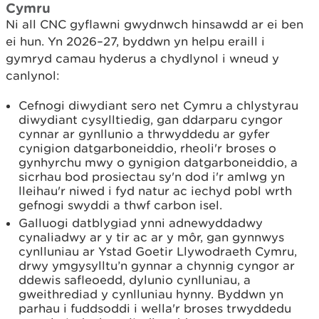
Cymru
Ni all CNC gyflawni gwydnwch hinsawdd ar ei ben
ei hun. Yn 2026–27, byddwn yn helpu eraill i
gymryd camau hyderus a chydlynol i wneud y
canlynol:
Cefnogi diwydiant sero net Cymru a chlystyrau
diwydiant cysylltiedig, gan ddarparu cyngor
cynnar ar gynllunio a thrwyddedu ar gyfer
cynigion datgarboneiddio, rheoli'r broses o
gynhyrchu mwy o gynigion datgarboneiddio, a
sicrhau bod prosiectau sy'n dod i'r amlwg yn
lleihau'r niwed i fyd natur ac iechyd pobl wrth
gefnogi swyddi a thwf carbon isel.
Galluogi datblygiad ynni adnewyddadwy
cynaliadwy ar y tir ac ar y môr, gan gynnwys
cynlluniau ar Ystad Goetir Llywodraeth Cymru,
drwy ymgysylltu’n gynnar a chynnig cyngor ar
ddewis safleoedd, dylunio cynlluniau, a
gweithrediad y cynlluniau hynny. Byddwn yn
parhau i fuddsoddi i wella'r broses trwyddedu