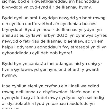
sicrhau bod ein gweithgareddau a'n hadnoddau
blynyddol yn cyd-fynd â'r deilliannau hynny.
Bydd cynllun aml-flwyddyn newydd yn bont rhwng
ein cynllun corfforaethol a'n cynlluniau busnes
blynyddol. Bydd yn nodi'r deilliannau yr ydym yn
anelu at eu cyflawni erbyn 2030, yn cynnwys cyfres
newydd o fetrigau deilliannau blaenllaw, ac yn ein
helpu i ddyrannu adnoddau'n fwy strategol yn dilyn
cyhoeddiadau cyllideb bob hydref.
Bydd hyn yn caniatáu inni ddangos nid yn unig yr
hyn a gyflawnwyd gennym, ond effaith y gwaith
hwnnw.
Mae cynllun eleni yn cryfhau ein llinell welediad
rhwng deilliannau a chyflawniad. Mae'n nodi ein
cynnydd tuag at fodel mwy cydlynol sy'n seiliedig
ar dystiolaeth a fydd yn parhau i aeddfedu yn