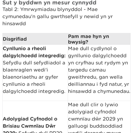
Sut y byddwn yn mesur cynnydd
Tabl 2: Ymrwymiadau blynyddol - Mae
cymunedau'n gallu gwrthsefyll y newid yn yr
hinsawdd
Pam mae hyn yn
Disgrifiad
bwysig?
Cynllunio a rheoli
Mae dull cydlynol o
dalgylchoedd integredig:
gynllunio dalgylchoedd
Sefydlu dull sefydliadol a
yn cryfhau sut rydym yn
blaenraglen wedi'i
targedu camau
blaenoriaethu ar gyfer
gweithredu, gan wella
cynllunio a rheoli
deilliannau i fyd natur, yr
dalgylchoedd integredig.
hinsawdd a chymunedau.
Mae dull clir o lywio
adolygiad cyfnodol
Adolygiad Cyfnodol o
cwmnïau dŵr 2029 yn
Brisiau Cwmnïau Dŵr
galluogi buddsoddiad
2029: