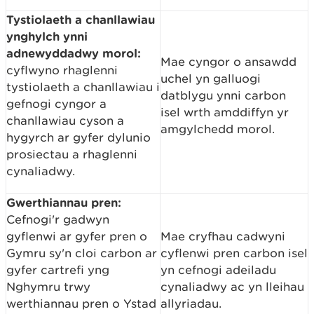
Tystiolaeth a chanllawiau
ynghylch ynni
adnewyddadwy morol:
Mae cyngor o ansawdd
cyflwyno rhaglenni
uchel yn galluogi
tystiolaeth a chanllawiau i
datblygu ynni carbon
gefnogi cyngor a
isel wrth amddiffyn yr
chanllawiau cyson a
amgylchedd morol.
hygyrch ar gyfer dylunio
prosiectau a rhaglenni
cynaliadwy.
Gwerthiannau pren:
Cefnogi'r gadwyn
gyflenwi ar gyfer pren o
Mae cryfhau cadwyni
Gymru sy'n cloi carbon ar
cyflenwi pren carbon isel
gyfer cartrefi yng
yn cefnogi adeiladu
Nghymru trwy
cynaliadwy ac yn lleihau
werthiannau pren o Ystad
allyriadau.