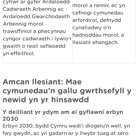
cyflwr ar gyfer Ardaloedd
morol a rennir, ac yn
Cadwraeth Arbennig ac
cefnogi cymunedau
Ardaloedd Gwarchodaeth
arfordirol, defnydd
Arbennig morol
cynaliadwy o'n
trawsffiniol a phecynnau
hadnoddau morol, a
cyngor cadwraeth i lywio’r
llesiant ehangach.
gwaith o reoli safleoedd
yn effeithiol.
Amcan llesiant: Mae
cymunedau’n gallu gwrthsefyll y
newid yn yr hinsawdd
Y deilliant yr ydym am ei gyflawni erbyn
2030
Erbyn 2030, bydd Cymru wedi'i diogelu'n well, yn
fwy gwydn, ac yn gadarn ar y llwybr tuag at sero