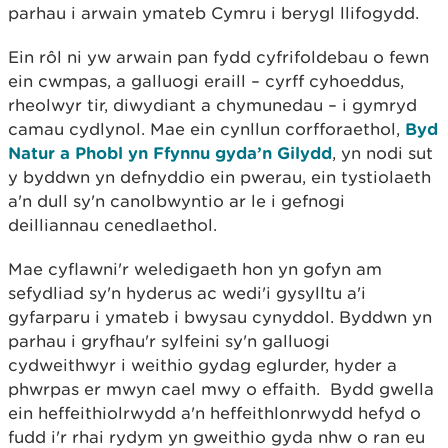
parhau i arwain ymateb Cymru i berygl llifogydd.
Ein rôl ni yw arwain pan fydd cyfrifoldebau o fewn
ein cwmpas, a galluogi eraill – cyrff cyhoeddus,
rheolwyr tir, diwydiant a chymunedau – i gymryd
camau cydlynol. Mae ein cynllun corfforaethol,
Byd
Natur a Phobl yn Ffynnu gyda’n Gilydd
, yn nodi sut
y byddwn yn defnyddio ein pwerau, ein tystiolaeth
a'n dull sy'n canolbwyntio ar le i gefnogi
deilliannau cenedlaethol.
Mae cyflawni'r weledigaeth hon yn gofyn am
sefydliad sy'n hyderus ac wedi'i gysylltu a'i
gyfarparu i ymateb i bwysau cynyddol. Byddwn yn
parhau i gryfhau'r sylfeini sy'n galluogi
cydweithwyr i weithio gydag eglurder, hyder a
phwrpas er mwyn cael mwy o effaith. Bydd gwella
ein heffeithiolrwydd a'n heffeithlonrwydd hefyd o
fudd i'r rhai rydym yn gweithio gyda nhw o ran eu