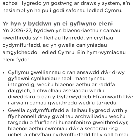
achosi llygredd yn gostwng ar draws y system, a’n
hesiampl yn helpu i godi safonau ledled Cymru.
Yr hyn y byddwn yn ei gyflwyno eleni
Yn 2026-27, byddwn yn blaenoriaethu'r camau
gweithredu sy'n lleihau llygredd, yn cryfhau
cydymffurfedd, ac yn gwella canlyniadau
amgylcheddol ledled Cymru. Ein hymrwymiadau
eleni fydd:
Cyflymu gwelliannau o ran ansawdd dŵr drwy
gyflawni cynlluniau rheoli maethynnau
integredig, wedi'u blaenoriaethu ar raddfa
dalgylch, a chwblhau asesiadau wedi'u
diweddaru o dan y Gyfarwyddeb Fframwaith Dŵr
i arwain camau gweithredu wedi'u targedu.
Gwella cydymffurfedd a lleihau llygredd wrth y
ffynhonnell drwy gwblhau archwiliadau wedi'u
targedu o ffurflenni hunanfonitro gweithredwyr,
blaenoriaethu cwmnïau dŵr a sectorau risg
uchel, a chryfhau cydymffurfedd fel y gall timau