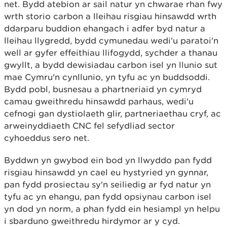
net. Bydd atebion ar sail natur yn chwarae rhan fwy
wrth storio carbon a lleihau risgiau hinsawdd wrth
ddarparu buddion ehangach i adfer byd natur a
lleihau llygredd, bydd cymunedau wedi'u paratoi'n
well ar gyfer effeithiau llifogydd, sychder a thanau
gwyllt, a bydd dewisiadau carbon isel yn llunio sut
mae Cymru'n cynllunio, yn tyfu ac yn buddsoddi.
Bydd pobl, busnesau a phartneriaid yn cymryd
camau gweithredu hinsawdd parhaus, wedi'u
cefnogi gan dystiolaeth glir, partneriaethau cryf, ac
arweinyddiaeth CNC fel sefydliad sector
cyhoeddus sero net.
Byddwn yn gwybod ein bod yn llwyddo pan fydd
risgiau hinsawdd yn cael eu hystyried yn gynnar,
pan fydd prosiectau sy'n seiliedig ar fyd natur yn
tyfu ac yn ehangu, pan fydd opsiynau carbon isel
yn dod yn norm, a phan fydd ein hesiampl yn helpu
i sbarduno gweithredu hirdymor ar y cyd.