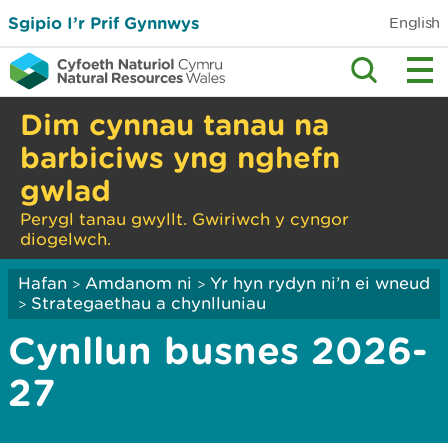
Sgipio I’r Prif Gynnwys
English
Dim cynnau tanau na
barbiciws yng nghefn
gwlad
Perygl tanau gwyllt. Gwiriwch y cyngor
diogelwch.
Hafan
Amdanom ni
Yr hyn rydyn ni’n ei wneud
>
>
Strategaethau a chynlluniau
>
Cynllun busnes 2026-
27