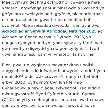
Mae Cymru’n dechrau cyfnod hollbwysig lle mae
ymateb i argyfyngau natur, hinsawdd a llygredd yn
gofyn am arweinyddiaeth gryfach, blaenoriaethau
cliriach, a chamau gweithredu cenedlaethol
cydlynol. Mae asesiadau diweddar, gan gynnwys
Adroddiad ar Sefyllfa Adnoddau Naturiol 2025
ac
Adroddiad Cenedlaethau'r Dyfodol 2025, yn
dangos cynnydd ond yn tynnu sylw at y ffaith nad
yw newid yn digwydd yn ddigon cyflym. Ni fydd
gwelliannau fesul cam yn ymateb i faint yr her.
Eleni gwelir diwygiadau mawr ar draws polisi
amgylcheddol: deddfwriaeth newydd i amddiffyn a
rheoli 30% o dir, dŵr croyw a’r môr yn effeithiol
erbyn 2030; cyflwyno'r Cynllun Ffermio
Cynaliadwy; a newidiadau sylweddol i reoleiddio
dŵr a gwastraff. Bydd Cyfoeth Naturiol Cymru
(CNC) hefyd yn cefnogi prosiectau seilwaith mawr,
gan gynnwys cynigion niwclear newydd, ac yn