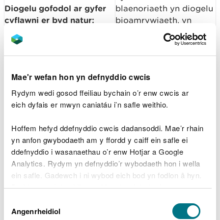
Diogelu gofodol ar gyfer
blaenoriaeth yn diogelu
cyflawni er byd natur:
bioamrywiaeth, yn
rhaglen wedi'i sefydlu a
cefnogi ecosystemau
gweithrediad wedi
gwydn, ac yn cefnogi
dechrau.
buddion cymdeithasol,
diwylliannol ac
Mae'r wefan hon yn defnyddio cwcis
economaidd hirdymor i
Gymru.
Rydym wedi gosod ffeiliau bychain o’r enw cwcis ar
eich dyfais er mwyn caniatáu i’n safle weithio.
Cyngor ar Barc
Cenedlaethol Glyndŵr:
Mae cyngor cadarn yn
Hoffem hefyd ddefnyddio cwcis dadansoddi. Mae’r rhain
Rhoi cyngor arbenigol i
sicrhau bod unrhyw
yn anfon gwybodaeth am y ffordd y caiff ein safle ei
Lywodraeth Cymru,
ddynodiad yn darparu
ddefnyddio i wasanaethau o’r enw Hotjar a Google
cymryd rhan mewn
buddion amgylcheddol
Analytics. Rydym yn defnyddio’r wybodaeth hon i wella
ymchwiliad cyhoeddus
parhaol wrth gefnogi
ein safle. Gadewch i ni wybod eich bod yn fodlon â hyn.
lleol posibl, a/neu gefnogi
cymunedau lleol,
Byddwn yn defnyddio cwci i gadw eich dewis.
camau gweithredu
defnydd tir cynaliadwy,
Dewis
perthnasol eraill mewn
a chyfleoedd
Gellir
darllen mwy am ein cwcis
cyn i chi ddewis.
Angenrheidiol
Caniatâd
perthynas â gorchymyn
economaidd