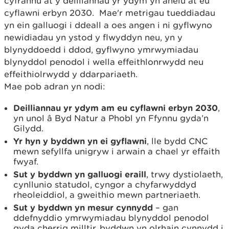
cyfrannu at y deilliannau yr ydym yn anelu at eu
cyflawni erbyn 2030. Mae'r metrigau tueddiadau
yn ein galluogi i ddeall a oes angen i ni gyflwyno
newidiadau yn ystod y flwyddyn neu, yn y
blynyddoedd i ddod, gyflwyno ymrwymiadau
blynyddol penodol i wella effeithlonrwydd neu
effeithiolrwydd y ddarpariaeth.
Mae pob adran yn nodi:
Deilliannau yr ydym am eu cyflawni erbyn 2030
,
yn unol â Byd Natur a Phobl yn Ffynnu gyda’n
Gilydd.
Yr hyn y byddwn yn ei gyflawni
, lle bydd CNC
mewn sefyllfa unigryw i arwain a chael yr effaith
fwyaf.
Sut y byddwn yn galluogi eraill
, trwy dystiolaeth,
cynllunio statudol, cyngor a chyfarwyddyd
rheoleiddiol, a gweithio mewn partneriaeth.
Sut y byddwn yn mesur cynnydd
– gan
ddefnyddio ymrwymiadau blynyddol penodol
gyda cherrig milltir, byddwn yn olrhain cynnydd i