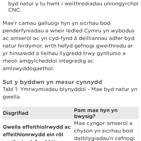
byd natur y tu hwnt i weithrediadau uniongyrchol
CNC.
Mae'r camau galluogi hyn yn sicrhau bod
penderfyniadau a wneir ledled Cymru yn wybodus
ac amserol ac yn cyd-fynd â deilliannau adfer byd
natur hirdymor, wrth hefyd gefnogi gweithredu ar
yr hinsawdd a lleihau llygredd trwy gynllunio a
rheoli amgylcheddol integredig ac
amlswyddogaethol.
Sut y byddwn yn mesur cynnydd
Tabl 1: Ymrwymiadau blynyddol - Mae byd natur yn
gwella
Pam mae hyn yn
Disgrifiad
bwysig?
Mae cyngor amserol a
Gwella effeithiolrwydd ac
chyson yn sicrhau bod
effeithlonrwydd ein rôl
datblygiadau’n cefnogi