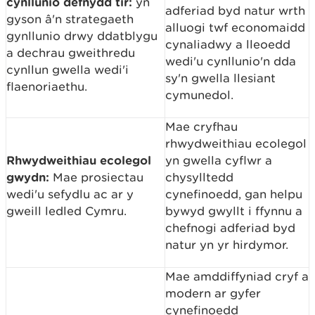
cynllunio defnydd tir:
yn
adferiad byd natur wrth
gyson â'n strategaeth
alluogi twf economaidd
gynllunio drwy ddatblygu
cynaliadwy a lleoedd
a dechrau gweithredu
wedi'u cynllunio'n dda
cynllun gwella wedi'i
sy'n gwella llesiant
flaenoriaethu.
cymunedol.
Mae cryfhau
rhwydweithiau ecolegol
Rhwydweithiau ecolegol
yn gwella cyflwr a
gwydn:
Mae prosiectau
chysylltedd
wedi'u sefydlu ac ar y
cynefinoedd, gan helpu
gweill ledled Cymru.
bywyd gwyllt i ffynnu a
chefnogi adferiad byd
natur yn yr hirdymor.
Mae amddiffyniad cryf a
modern ar gyfer
cynefinoedd