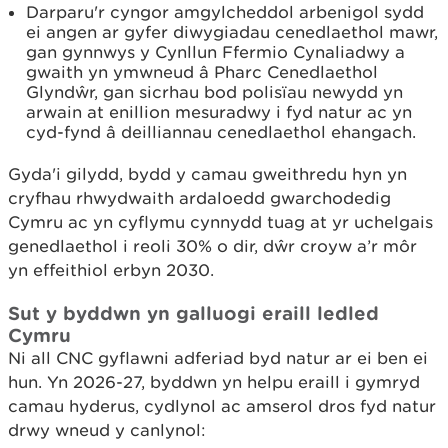
Darparu'r cyngor amgylcheddol arbenigol sydd
ei angen ar gyfer diwygiadau cenedlaethol mawr,
gan gynnwys y Cynllun Ffermio Cynaliadwy a
gwaith yn ymwneud â Pharc Cenedlaethol
Glyndŵr, gan sicrhau bod polisïau newydd yn
arwain at enillion mesuradwy i fyd natur ac yn
cyd-fynd â deilliannau cenedlaethol ehangach.
Gyda'i gilydd, bydd y camau gweithredu hyn yn
cryfhau rhwydwaith ardaloedd gwarchodedig
Cymru ac yn cyflymu cynnydd tuag at yr uchelgais
genedlaethol i reoli 30% o dir, dŵr croyw a’r môr
yn effeithiol erbyn 2030.
Sut y byddwn yn galluogi eraill ledled
Cymru
Ni all CNC gyflawni adferiad byd natur ar ei ben ei
hun. Yn 2026-27, byddwn yn helpu eraill i gymryd
camau hyderus, cydlynol ac amserol dros fyd natur
drwy wneud y canlynol: