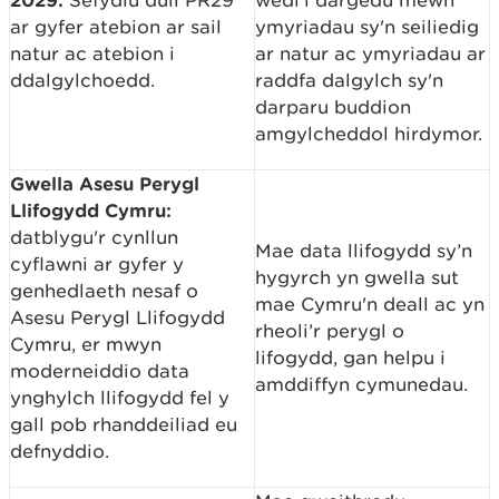
Sefydlu dull PR29
wedi'i dargedu mewn
ar gyfer atebion ar sail
ymyriadau sy'n seiliedig
natur ac atebion i
ar natur ac ymyriadau ar
ddalgylchoedd.
raddfa dalgylch sy'n
darparu buddion
amgylcheddol hirdymor.
Gwella Asesu Perygl
Llifogydd Cymru:
datblygu'r cynllun
Mae data llifogydd sy’n
cyflawni ar gyfer y
hygyrch yn gwella sut
genhedlaeth nesaf o
mae Cymru'n deall ac yn
Asesu Perygl Llifogydd
rheoli’r perygl o
Cymru, er mwyn
lifogydd, gan helpu i
moderneiddio data
amddiffyn cymunedau.
ynghylch llifogydd fel y
gall pob rhanddeiliad eu
defnyddio.