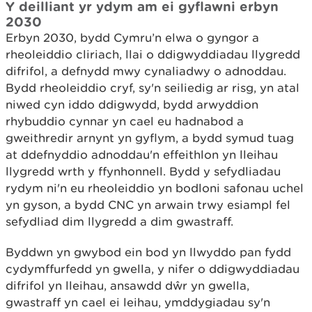
Y deilliant yr ydym am ei gyflawni erbyn
2030
Erbyn 2030, bydd Cymru’n elwa o gyngor a
rheoleiddio cliriach, llai o ddigwyddiadau llygredd
difrifol, a defnydd mwy cynaliadwy o adnoddau.
Bydd rheoleiddio cryf, sy'n seiliedig ar risg, yn atal
niwed cyn iddo ddigwydd, bydd arwyddion
rhybuddio cynnar yn cael eu hadnabod a
gweithredir arnynt yn gyflym, a bydd symud tuag
at ddefnyddio adnoddau'n effeithlon yn lleihau
llygredd wrth y ffynhonnell. Bydd y sefydliadau
rydym ni'n eu rheoleiddio yn bodloni safonau uchel
yn gyson, a bydd CNC yn arwain trwy esiampl fel
sefydliad dim llygredd a dim gwastraff.
Byddwn yn gwybod ein bod yn llwyddo pan fydd
cydymffurfedd yn gwella, y nifer o ddigwyddiadau
difrifol yn lleihau, ansawdd dŵr yn gwella,
gwastraff yn cael ei leihau, ymddygiadau sy'n