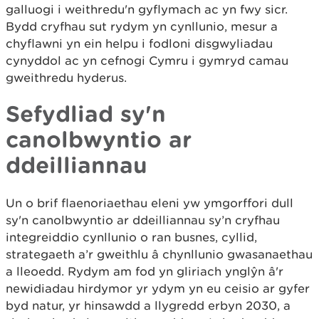
galluogi i weithredu'n gyflymach ac yn fwy sicr.
Bydd cryfhau sut rydym yn cynllunio, mesur a
chyflawni yn ein helpu i fodloni disgwyliadau
cynyddol ac yn cefnogi Cymru i gymryd camau
gweithredu hyderus.
Sefydliad sy'n
canolbwyntio ar
ddeilliannau
Un o brif flaenoriaethau eleni yw ymgorffori dull
sy'n canolbwyntio ar ddeilliannau sy’n cryfhau
integreiddio cynllunio o ran busnes, cyllid,
strategaeth a’r gweithlu â chynllunio gwasanaethau
a lleoedd. Rydym am fod yn gliriach ynglŷn â'r
newidiadau hirdymor yr ydym yn eu ceisio ar gyfer
byd natur, yr hinsawdd a llygredd erbyn 2030, a