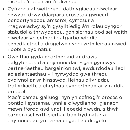
morol o'r dechrau i'r diwedd.
Cyfrannu at weithredu datblygiadau niwclear
newydd drwy ddarparu prosesau gwneud
penderfyniadau amserol, cymesur a
rhagweladwy sy'n gysylltiedig â'n rolau cyngor
statudol a thrwyddedu, gan sicrhau bod seilwaith
niwclear yn cefnogi datgarboneiddio
cenedlaethol a diogelwch ynni wrth leihau niwed
i bobl a byd natur.
Gweithio gyda phartneriaid ar draws
dalgylchoedd a chymunedau – gan gynnwys
partneriaethau bargeinion twf, awdurdodau lleol
ac asiantaethau – i hyrwyddo gweithredu
cydlynol ar yr hinsawdd, lleihau allyriadau
trafnidiaeth, a chryfhau cydnerthedd ar y raddfa
briodol.
Mae'r camau galluogi hyn yn cefnogi’r broses o
bontio i systemau ynni a diwydiannol glanach
mewn ffordd gydlynol, lleoedd gwydn, a thwf
carbon isel wrth sicrhau bod byd natur a
chymunedau yn parhau i gael eu diogelu.