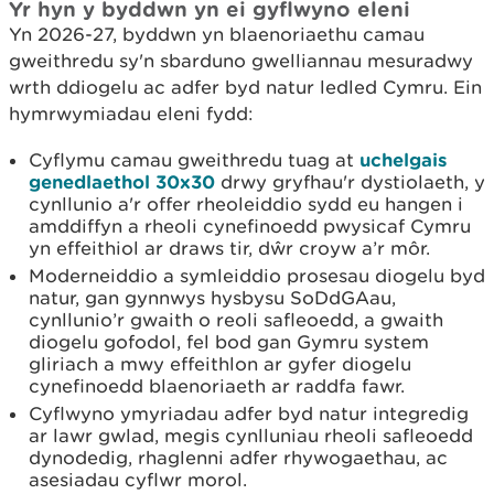
Yr hyn y byddwn yn ei gyflwyno eleni
Yn 2026-27, byddwn yn blaenoriaethu camau
gweithredu sy'n sbarduno gwelliannau mesuradwy
wrth ddiogelu ac adfer byd natur ledled Cymru. Ein
hymrwymiadau eleni fydd:
Cyflymu camau gweithredu tuag at
uchelgais
genedlaethol 30x30
drwy gryfhau'r dystiolaeth, y
cynllunio a'r offer rheoleiddio sydd eu hangen i
amddiffyn a rheoli cynefinoedd pwysicaf Cymru
yn effeithiol ar draws tir, dŵr croyw a’r môr.
Moderneiddio a symleiddio prosesau diogelu byd
natur, gan gynnwys hysbysu SoDdGAau,
cynllunio’r gwaith o reoli safleoedd, a gwaith
diogelu gofodol, fel bod gan Gymru system
gliriach a mwy effeithlon ar gyfer diogelu
cynefinoedd blaenoriaeth ar raddfa fawr.
Cyflwyno ymyriadau adfer byd natur integredig
ar lawr gwlad, megis cynlluniau rheoli safleoedd
dynodedig, rhaglenni adfer rhywogaethau, ac
asesiadau cyflwr morol.