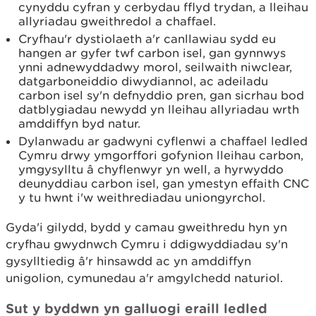
cynyddu cyfran y cerbydau fflyd trydan, a lleihau
allyriadau gweithredol a chaffael.
Cryfhau'r dystiolaeth a'r canllawiau sydd eu
hangen ar gyfer twf carbon isel, gan gynnwys
ynni adnewyddadwy morol, seilwaith niwclear,
datgarboneiddio diwydiannol, ac adeiladu
carbon isel sy'n defnyddio pren, gan sicrhau bod
datblygiadau newydd yn lleihau allyriadau wrth
amddiffyn byd natur.
Dylanwadu ar gadwyni cyflenwi a chaffael ledled
Cymru drwy ymgorffori gofynion lleihau carbon,
ymgysylltu â chyflenwyr yn well, a hyrwyddo
deunyddiau carbon isel, gan ymestyn effaith CNC
y tu hwnt i'w weithrediadau uniongyrchol.
Gyda'i gilydd, bydd y camau gweithredu hyn yn
cryfhau gwydnwch Cymru i ddigwyddiadau sy'n
gysylltiedig â'r hinsawdd ac yn amddiffyn
unigolion, cymunedau a'r amgylchedd naturiol.
Sut y byddwn yn galluogi eraill ledled