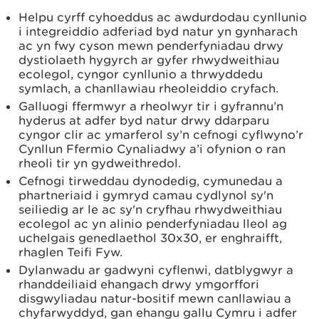
Helpu cyrff cyhoeddus ac awdurdodau cynllunio
i integreiddio adferiad byd natur yn gynharach
ac yn fwy cyson mewn penderfyniadau drwy
dystiolaeth hygyrch ar gyfer rhwydweithiau
ecolegol, cyngor cynllunio a thrwyddedu
symlach, a chanllawiau rheoleiddio cryfach.
Galluogi ffermwyr a rheolwyr tir i gyfrannu’n
hyderus at adfer byd natur drwy ddarparu
cyngor clir ac ymarferol sy’n cefnogi cyflwyno’r
Cynllun Ffermio Cynaliadwy a’i ofynion o ran
rheoli tir yn gydweithredol.
Cefnogi tirweddau dynodedig, cymunedau a
phartneriaid i gymryd camau cydlynol sy'n
seiliedig ar le ac sy'n cryfhau rhwydweithiau
ecolegol ac yn alinio penderfyniadau lleol ag
uchelgais genedlaethol 30x30, er enghraifft,
rhaglen Teifi Fyw.
Dylanwadu ar gadwyni cyflenwi, datblygwyr a
rhanddeiliaid ehangach drwy ymgorffori
disgwyliadau natur-bositif mewn canllawiau a
chyfarwyddyd, gan ehangu gallu Cymru i adfer