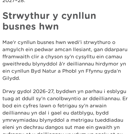
2027–28.
Strwythur y cynllun
busnes hwn
Mae'r cynllun busnes hwn wedi'i strwythuro o
amgylch ein pedwar amcan llesiant, gan ddarparu
fframwaith clir a chyson sy'n cysylltu ein camau
gweithredu blynyddol â'r deilliannau hirdymor yn
ein cynllun Byd Natur a Phobl yn Ffynnu gyda’n
Gilydd.
Drwy gydol 2026-27, byddwn yn parhau i esblygu
tuag at ddull sy'n canolbwyntio ar ddeilliannau. Er
bod ein cyfres lawn o fetrigau sy'n arwain
deilliannau yn dal i gael eu datblygu, bydd
ymrwymiadau blynyddol a metrigau tueddiadau
eleni yn dechrau dangos sut mae ein gwaith yn