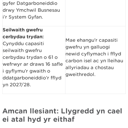
gyfer Datgarboneiddio
drwy Ymchwil Busnesau
i’r System Gyfan.
Seilwaith gwefru
cerbydau trydan:
Mae ehangu'r capasiti
Cynyddu capasiti
gwefru yn galluogi
seilwaith gwefru
newid cyflymach i fflyd
cerbydau trydan o 61 o
carbon isel ac yn lleihau
wefrwyr ar draws 16 safle
allyriadau a chostau
i gyflymu’r gwaith o
gweithredol.
ddatgarboneiddio’r fflyd
yn 2027/28.
Amcan llesiant: Llygredd yn cael
ei atal hyd yr eithaf