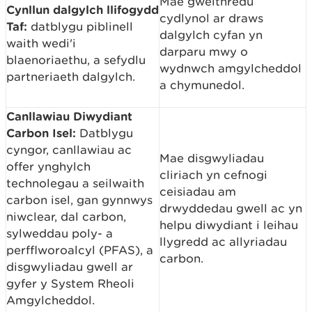
Mae gweithredu
Cynllun dalgylch llifogydd
cydlynol ar draws
Taf:
datblygu piblinell
dalgylch cyfan yn
waith wedi'i
darparu mwy o
blaenoriaethu, a sefydlu
wydnwch amgylcheddol
partneriaeth dalgylch.
a chymunedol.
Canllawiau Diwydiant
Carbon Isel:
Datblygu
cyngor, canllawiau ac
Mae disgwyliadau
offer ynghylch
cliriach yn cefnogi
technolegau a seilwaith
ceisiadau am
carbon isel, gan gynnwys
drwyddedau gwell ac yn
niwclear, dal carbon,
helpu diwydiant i leihau
sylweddau poly- a
llygredd ac allyriadau
perfflworoalcyl (PFAS), a
carbon.
disgwyliadau gwell ar
gyfer y System Rheoli
Amgylcheddol.