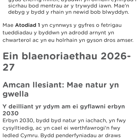
sicrhau bod mentrau ar y trywydd iawn. Mae'n
debyg y bydd y rhain yn newid bob blwyddyn.
Mae
Atodiad 1
yn cynnwys y gyfres o fetrigau
tueddiadau y byddwn yn adrodd arnynt yn
chwarterol ac yn eu holrhain yn gyson dros amser.
Ein blaenoriaethau 2026-
27
Amcan llesiant: Mae natur yn
gwella
Y deilliant yr ydym am ei gyflawni erbyn
2030
Erbyn 2030, bydd byd natur yn iachach, yn fwy
cysylltiedig, ac yn cael ei werthfawrogi'n fwy
ledled Cymru. Bydd penderfyniadau ar draws