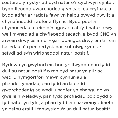
sectorau yn ystyried byd natur o'r cychwyn cyntaf,
bydd lleoedd gwarchodedig yn cael eu cryfhau, a
bydd adfer ar raddfa fawr yn helpu bywyd gwyllt a
chynefinoedd i adfer a ffynnu. Bydd pobl a
chymunedau’n teimlo’n agosach at fyd natur drwy
well mynediad a chyfleoedd tecach, a bydd CNC yn
arwain drwy esiampl - gan ddangos drwy ein tir, ein
hasedau a’n penderfyniadau sut olwg sydd ar
sefydliad sy’n wirioneddol natur-bositif.
Byddwn yn gwybod ein bod yn llwyddo pan fydd
dulliau natur-bositif o ran byd natur yn glir ac
wedi'u hymgorffori mewn cynlluniau a
phenderfyniadau, pan fydd ardaloedd
gwarchodedig ac wedi'u hadfer yn ehangu ac yn
gwella'n weladwy, pan fydd profiadau bob dydd o
fyd natur yn tyfu, a phan fydd ein harweinyddiaeth
yn helpu eraill i fabwysiadu'r un dull natur-bositif.