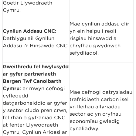
Goetir Llywodraeth
Cymru.
Mae cynllun addasu clir
Cynllun Addasu CNC:
yn ein helpu i reoli
Datblygu ail Gynllun
risgiau hinsawdd a
Addasu i'r Hinsawdd CNC.
chryfhau gwydnwch
sefydliadol.
Gweithredu fel hwylusydd
ar gyfer partneriaeth
Bargen Twf Canolbarth
Cymru:
er mwyn cefnogi
Mae cefnogi datrysiadau
cyfleoedd
trafnidiaeth carbon isel
datgarboneiddio ar gyfer
yn lleihau allyriadau
y sector cludo pren crwn,
sector ac yn cryfhau
fel rhan o gyfraniad CNC
economïau gwledig
at fenter Llywodraeth
cynaliadwy.
Cymru, Cynllun Arloesi ar