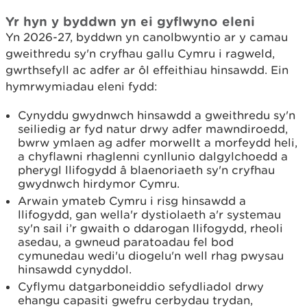
Yr hyn y byddwn yn ei gyflwyno eleni
Yn 2026-27, byddwn yn canolbwyntio ar y camau
gweithredu sy'n cryfhau gallu Cymru i ragweld,
gwrthsefyll ac adfer ar ôl effeithiau hinsawdd. Ein
hymrwymiadau eleni fydd:
Cynyddu gwydnwch hinsawdd a gweithredu sy'n
seiliedig ar fyd natur drwy adfer mawndiroedd,
bwrw ymlaen ag adfer morwellt a morfeydd heli,
a chyflawni rhaglenni cynllunio dalgylchoedd a
pherygl llifogydd â blaenoriaeth sy'n cryfhau
gwydnwch hirdymor Cymru.
Arwain ymateb Cymru i risg hinsawdd a
llifogydd, gan wella'r dystiolaeth a'r systemau
sy'n sail i’r gwaith o ddarogan llifogydd, rheoli
asedau, a gwneud paratoadau fel bod
cymunedau wedi'u diogelu'n well rhag pwysau
hinsawdd cynyddol.
Cyflymu datgarboneiddio sefydliadol drwy
ehangu capasiti gwefru cerbydau trydan,