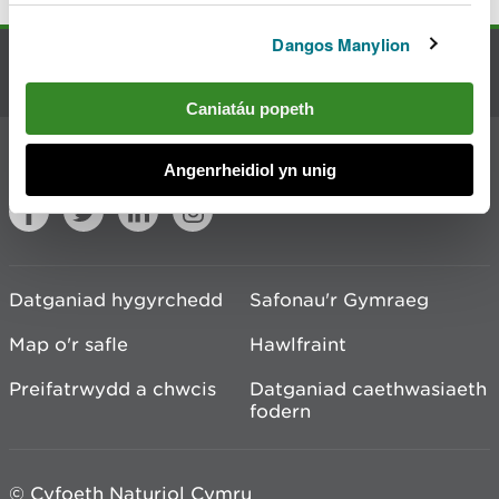
Dangos Manylion
Cysylltu â ni
Caniatáu popeth
Ymuno â'r sgwrs
Angenrheidiol yn unig
Datganiad hygyrchedd
Safonau'r Gymraeg
Map o'r safle
Hawlfraint
Preifatrwydd a chwcis
Datganiad caethwasiaeth
fodern
© Cyfoeth Naturiol Cymru