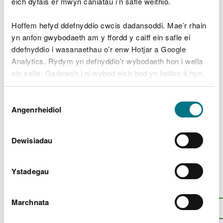
eich dyfais er mwyn caniatáu i’n safle weithio.
Safonau'r Gymraeg
Adroddiad blynyddol yr Iaith Gymraeg
Hoffem hefyd ddefnyddio cwcis dadansoddi. Mae’r rhain
2024–2025
yn anfon gwybodaeth am y ffordd y caiff ein safle ei
ddefnyddio i wasanaethau o’r enw Hotjar a Google
Adroddiad blynyddol yr Iaith Gymraeg
Analytics. Rydym yn defnyddio’r wybodaeth hon i wella
2023–2024
ein safle. Gadewch i ni wybod eich bod yn fodlon â hyn.
Adroddiad blynyddol yr Iaith Gymraeg
Byddwn yn defnyddio cwci i gadw eich dewis.
2022–2023
Dewis
Gellir
darllen mwy am ein cwcis
cyn i chi ddewis.
Adroddiad blynyddol yr Iaith Gymraeg 2021
Angenrheidiol
Caniatâd
– 2022
Adroddiad Blynyddol yr Iaith Gymraeg
Dewisiadau
2020 – 2021
Ystadegau
Oes rhywbeth o’i le gyda’r dudalen
hon?
Rhowch eich adborth
.
Marchnata
I fyny
Argraffu’r dudalen hon