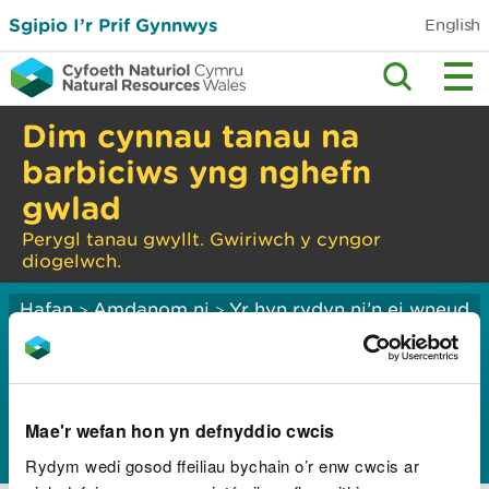
Sgipio I’r Prif Gynnwys
English
Dim cynnau tanau na
barbiciws yng nghefn
gwlad
Perygl tanau gwyllt. Gwiriwch y cyngor
diogelwch.
Hafan
Amdanom ni
Yr hyn rydyn ni’n ei wneud
>
>
Strategaethau a chynlluniau
>
Working to the Welsh
Language Standards
Mae'r wefan hon yn defnyddio cwcis
Rydym wedi gosod ffeiliau bychain o’r enw cwcis ar