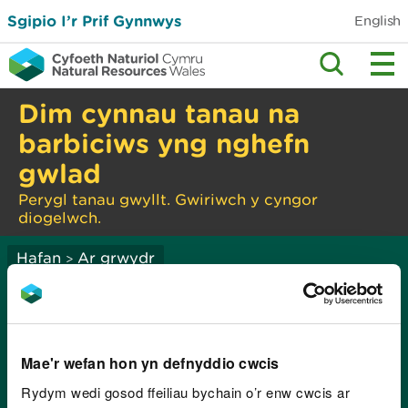
Sgipio I’r Prif Gynnwys
English
Dim cynnau tanau na
barbiciws yng nghefn
gwlad
Perygl tanau gwyllt. Gwiriwch y cyngor
diogelwch.
Hafan
Ar grwydr
>
Arweiniad a chyngor:
polisi hamdden a
Mae'r wefan hon yn defnyddio cwcis
mynediad
Rydym wedi gosod ffeiliau bychain o’r enw cwcis ar