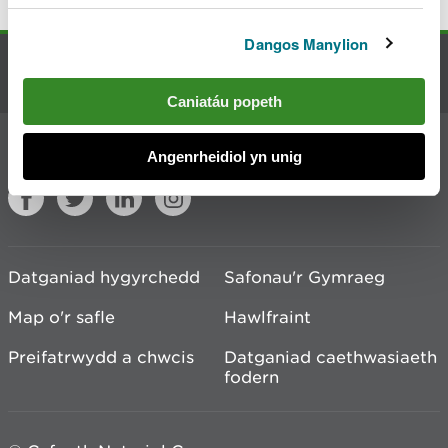
Dangos Manylion
Cysylltu â ni
Caniatáu popeth
Ymuno â'r sgwrs
Angenrheidiol yn unig
Datganiad hygyrchedd
Safonau'r Gymraeg
Map o'r safle
Hawlfraint
Preifatrwydd a chwcis
Datganiad caethwasiaeth
fodern