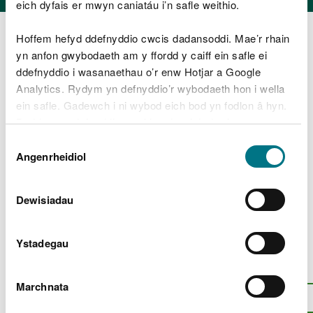
eich dyfais er mwyn caniatáu i’n safle weithio.
Arolwg Cenedlaethol Cymru
Hoffem hefyd ddefnyddio cwcis dadansoddi. Mae’r rhain
Rheoli mynediad
yn anfon gwybodaeth am y ffordd y caiff ein safle ei
Rhwydweithiau a phartneriaethau
ddefnyddio i wasanaethau o’r enw Hotjar a Google
Analytics. Rydym yn defnyddio’r wybodaeth hon i wella
Defnyddio tir yr ydym yn ei reoli
ein safle. Gadewch i ni wybod eich bod yn fodlon â hyn.
Byddwn yn defnyddio cwci i gadw eich dewis.
Gwella mynediad i'r awyr agored i bawb
Dewis
Llwybrau Cenedlaethol a Llwybr Arfordir
Gellir
darllen mwy am ein cwcis
cyn i chi ddewis.
Angenrheidiol
Caniatâd
Cymru
Ar grwydr
Dewisiadau
Teulu’r Cod Cefn Gwlad
Ystadegau
Oes rhywbeth o’i le gyda’r dudalen
hon?
Rhowch eich adborth
.
Marchnata
I fyny
Argraffu’r dudalen hon