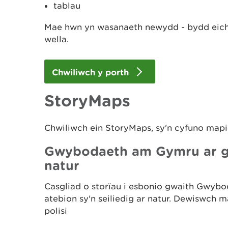
tablau
Mae hwn yn wasanaeth newydd - bydd eic
wella.
Chwiliwch y porth
StoryMaps
Chwiliwch ein StoryMaps, sy'n cyfuno map
Gwybodaeth am Gymru ar gyf
natur
Casgliad o storïau i esbonio gwaith Gwyb
atebion sy'n seiliedig ar natur. Dewiswch
polisi