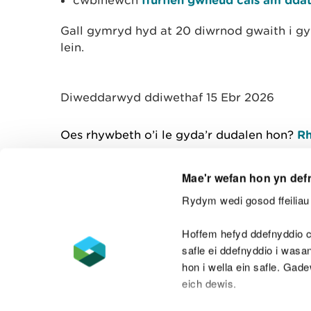
cwblhewch
Gall gymryd hyd at 20 diwrnod gwaith i gyf
lein.
Diweddarwyd ddiwethaf 15 Ebr 2026
Oes rhywbeth o’i le gyda’r dudalen hon?
Rh
Mae'r wefan hon yn def
Rydym wedi gosod ffeiliau 
Cysylltu â ni
Hoffem hefyd ddefnyddio c
safle ei ddefnyddio i was
hon i wella ein safle. Gad
eich dewis.
Datganiad hygyrchedd
Safonau'r Gymr