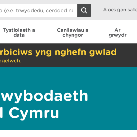
A oes gan saf
Tystiolaeth a
Canllawiau a
Ar
data
chyngor
grwydr
rbiciws yng nghefn gwlad
ogelwch.
Gwybodaeth
l Cymru