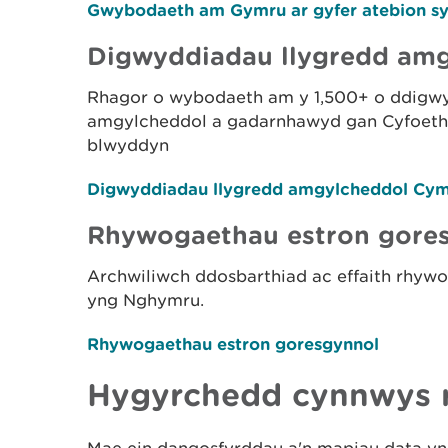
Gwybodaeth am Gymru ar gyfer atebion sy'n
Digwyddiadau llygredd am
Rhagor o wybodaeth am y 1,500+ o ddigwy
amgylcheddol a gadarnhawyd gan Cyfoeth
blwyddyn
Digwyddiadau llygredd amgylcheddol Cy
Rhywogaethau estron gore
Archwiliwch ddosbarthiad ac effaith rhyw
yng Nghymru.
Rhywogaethau estron goresgynnol
Hygyrchedd
cynnwys