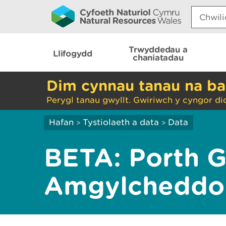
Search:
Trwyddedau a
Llifogydd
chaniatadau
Dim cynnau tanau na ba
Perygl tanau gwyllt. Gwiriwch y cyngor di
Hafan
Tystiolaeth a data
Data
>
>
BETA: Porth 
Amgylcheddo