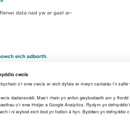
lenwi data nad yw ar gael ar-
owch eich adborth
.
nyddio cwcis
bychain o’r enw cwcis ar eich dyfais er mwyn caniatáu i’n safle 
Y
wcis dadansoddi. Mae’r rhain yn anfon gwybodaeth am y ffordd y
anaethau o’r enw Hotjar a Google Analytics. Rydym yn defnyddio
ewch i ni wybod eich bod yn fodlon â hyn. Byddwn yn defnyddio 
aeg
Map o'r safle
Hawlfraint
Preifatrwydd a 