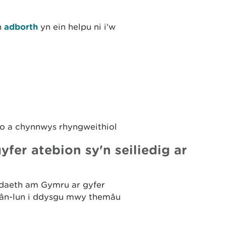
h
adborth
yn ein helpu ni i'w
io a chynnwys rhyngweithiol
er atebion sy'n seiliedig ar
odaeth am Gymru ar gyfer
 mân-lun i ddysgu mwy themâu