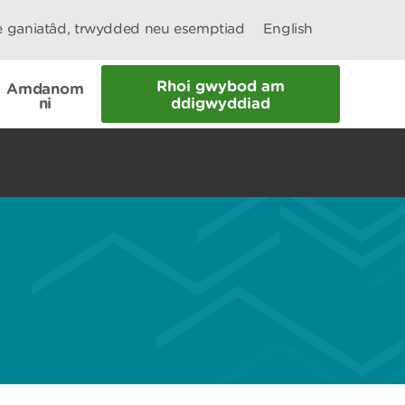
le ganiatâd, trwydded neu esemptiad
English
Rhoi gwybod am
Amdanom
ni
ddigwyddiad