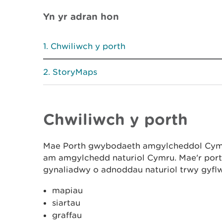
Yn yr adran hon
Chwiliwch y porth
StoryMaps
Chwiliwch y porth
Mae Porth gwybodaeth amgylcheddol Cymru
am amgylchedd naturiol Cymru. Mae'r port
gynaliadwy o adnoddau naturiol trwy gyfl
mapiau
siartau
graffau