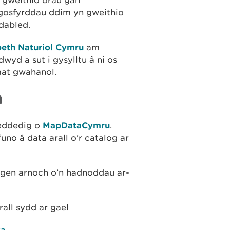
gweithio
orau
gan
ngosfyrddau ddim yn gweithio
dabled.
eth Naturiol Cymru
a
m
dwyd
a
sut
i
gysylltu
â
ni
os
mat
gwahanol.
a
eddedig o
MapDataCymru
.
uno â data arall o'r catalog ar
angen arnoch o’n hadnoddau ar-
rall sydd ar gael
ta