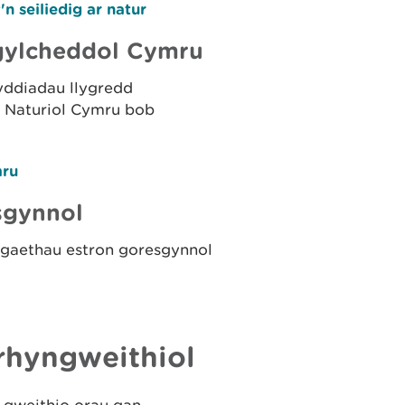
 seiliedig ar natur
gylcheddol Cymru
ddiadau llygredd
 Naturiol Cymru bob
mru
sgynnol
ogaethau estron goresgynnol
rhyngweithiol