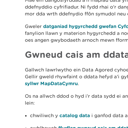
Mae
ein
dangosfyrddau
a'n
mapiau
data
yn
ddefnyddio
cyfrifiadur
. Ni fydd r
hai o'r da
mor dda w
rth ddefnydio
ffôn
symudol
neu
Gweler
datganiad hygyrchedd gwefan Cyfo
fanylion
llawn
y
materion
hygyrchedd
a
no
oes
angen
gwybodaeth
arnoch
mewn
ffor
Gwneud cais am ddat
Gallwch lawrlwytho ein Data Agored cyho
Gellir gweld rhywfaint o ddata hefyd a'i gyf
syllwr MapDataCymru
.
Os na allwch ddod o hyd i’r data sydd ei 
lein:
chwiliwch y
catalog data
i ganfod data a
ffurflen gwneud cais am dda