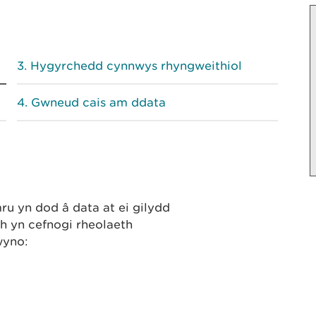
Hygyrchedd cynnwys rhyngweithiol
Gwneud cais am ddata
 yn dod â data at ei gilydd
h yn cefnogi rheolaeth
wyno: