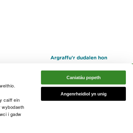
Argraffu’r dudalen hon
I fyny
Caniatáu popeth
weithio.
muno â'r sgwrs
Angenrheidiol yn unig
 caiff ein
’r wybodaeth
cwci i gadw
chwcis