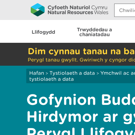
Search:
Trwyddedau a
Llifogydd
chaniatadau
Dim cynnau tanau na ba
Perygl tanau gwyllt. Gwiriwch y cyngor di
Hafan
Tystiolaeth a data
Ymchwil ac a
>
>
tystiolaeth a data
Gofynion Bud
Hirdymor ar g
Perygl Llifog