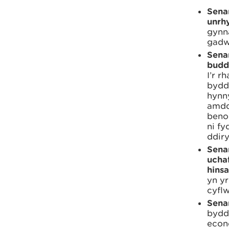
Senar
unrh
gynn
gadw
Sena
budd 
I’r r
bydd
hynny
amdd
benod
ni fy
ddir
Senar
ucha
hinsa
yn yr
cyflw
Senar
bydd
econ