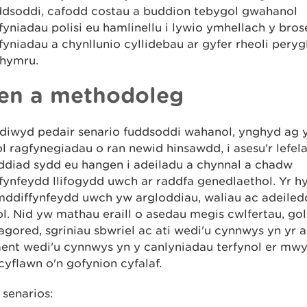
ddsoddi, cafodd costau a buddion tebygol gwahanol
yniadau polisi eu hamlinellu i lywio ymhellach y bro
yniadau a chynllunio cyllidebau ar gyfer rheoli perygl
hymru.
en a methodoleg
diwyd pedair senario fuddsoddi wahanol, ynghyd ag 
 ragfynegiadau o ran newid hinsawdd, i asesu'r lefel
ddiad sydd eu hangen i adeiladu a chynnal a chadw
ynfeydd llifogydd uwch ar raddfa genedlaethol. Yr hy
mddiffynfeydd uwch yw argloddiau, waliau ac adeile
. Nid yw mathau eraill o asedau megis cwlfertau, go
 agored, sgriniau sbwriel ac ati wedi'u cynnwys yn yr 
ent wedi'u cynnwys yn y canlyniadau terfynol er mwy
cyflawn o'n gofynion cyfalaf.
senarios: