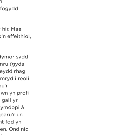
i
ifogydd
 hir. Mae
n effeithiol,
rdymor sydd
ymru (gyda
nfeydd rhag
mryd i reoli
au'r
wn yn profi
 gall yr
u ymdopi â
paru'r un
nt fod yn
ben. Ond nid