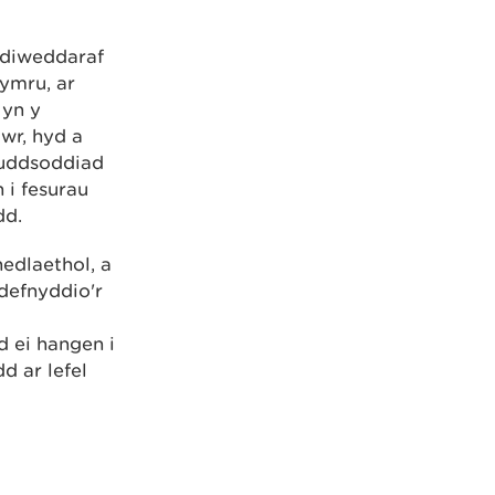
 diweddaraf
ymru, ar
 yn y
wr, hyd a
buddsoddiad
 i fesurau
dd.
edlaethol, a
 defnyddio'r
d ei hangen i
d ar lefel