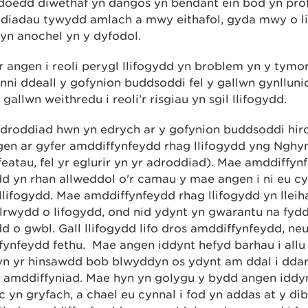
doedd diwethaf yn dangos yn bendant ein bod yn prof
diadau tywydd amlach a mwy eithafol, gyda mwy o l
l yn anochel yn y dyfodol.
 angen i reoli perygl llifogydd yn broblem yn y tymor
nni ddeall y gofynion buddsoddi fel y gallwn gynllunio’
y gallwn weithredu i reoli’r risgiau yn sgil llifogydd.
adroddiad hwn yn edrych ar y gofynion buddsoddi hi
gen ar gyfer amddiffynfeydd rhag llifogydd yng Ngh
featau, fel yr eglurir yn yr adroddiad). Mae amddiffy
dd yn rhan allweddol o'r camau y mae angen i ni eu cy
llifogydd. Mae amddiffynfeydd rhag llifogydd yn lleih
lrwydd o lifogydd, ond nid ydynt yn gwarantu na fydd
dd o gwbl. Gall llifogydd lifo dros amddiffynfeydd, neu
fynfeydd fethu. Mae angen iddynt hefyd barhau i all
yn yr hinsawdd bob blwyddyn os ydynt am ddal i ddar
o amddiffyniad. Mae hyn yn golygu y bydd angen iddy
 yn gryfach, a chael eu cynnal i fod yn addas at y di