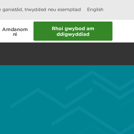
le ganiatâd, trwydded neu esemptiad
English
Rhoi gwybod am
Amdanom
ni
ddigwyddiad