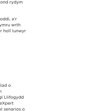
; ond rydym
oddi, a’r
Cymru wrth
r holl lunwyr
iad o
n
l Llifogydd
 eXpert
l senarios o