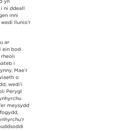
d yn
 ni ddeall
gen inni
edi llunio’r
u ar
l ein bod
 rheoli
mateb i
hynny. Mae’r
iaeth o
d, wedi’i
li Perygl
ynhyrchu
yfer meysydd
ifogydd,
ynhyrchu’r
buddsoddi