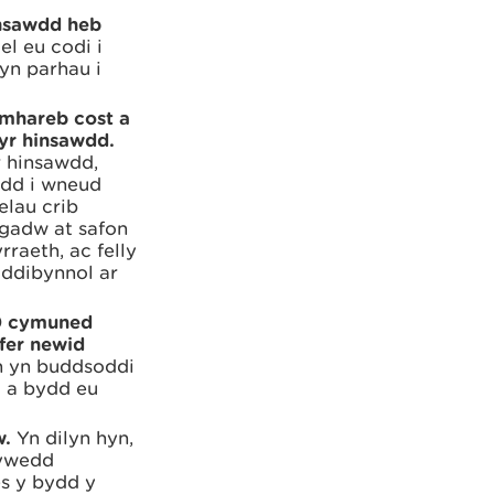
insawdd heb
el eu codi i
yn parhau i
mhareb cost a
yr hinsawdd.
r hinsawdd,
idd i wneud
elau crib
 gadw at safon
rraeth, ac felly
 ddibynnol ar
00 cymuned
fer newid
 yn buddsoddi
d a bydd eu
w.
Yn dilyn hyn,
fywedd
es y bydd y