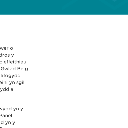
awer o
dros y
 effeithiau
a Gwlad Belg
 lifogydd
ni yn sgil
mydd a
gwydd yn y
Panel
d yn y