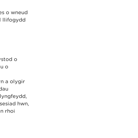
ses o wneud
 llifogydd
ystod o
au o
n a olygir
ddau
llyngfeydd,
asesiad hwn,
n rhoi