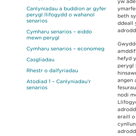
yw ade
Canlyniadau a buddion ar gyfer
ymarfe
perygl llifogydd o wahanol
beth sy
senarios
ddeall
adrodd
Cymharu senarios – eiddo
mewn perygl
Gwyddo
Cymharu senarios – economeg
amddiff
hefyd y
Casgliadau
perygl 
Rhestr o dalfyriadau
hinsawd
angen 
Atodiad 1 – Canlyniadau’r
senarios
fesura
nodi m
Llifog
adrodd
eraill 
cynllun
adrodd