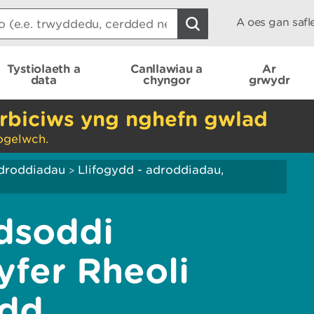
A oes gan saf
Tystiolaeth a
Canllawiau a
Ar
data
chyngor
grwydr
rbiciws yng nghefn gwlad
ogelwch.
droddiadau
Llifogydd - adroddiadau,
>
dsoddi
yfer Rheoli
ydd