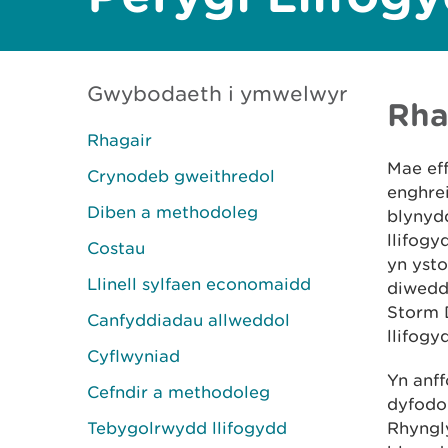
Gwybodaeth i ymwelwyr
Rha
Rhagair
Mae eff
Crynodeb gweithredol
enghrei
Diben a methodoleg
blynyd
llifog
Costau
yn ysto
Llinell sylfaen economaidd
diwedda
Storm D
Canfyddiadau allweddol
llifog
Cyflwyniad
Yn anff
Cefndir a methodoleg
dyfodo
Tebygolrwydd llifogydd
Rhyngl