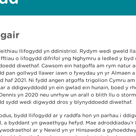
gair
eithiau llifogydd yn ddinistriol. Rydym wedi gweld ll
fftiau o lifogydd difrifol yng Nghymru a ledled y byd 
doedd diwethaf. Cawsom ein hatgoffa am rym natur ac
ydd pan gollwyd llawer iawn o fywydau yn yr Almaen 
d haf 2021. Ni fydd angen atgoffa trigolion Cymru am
r a ddigwyddodd yn ein gwlad ein hunain, boed y rhei
ennis yn 2020 neu unrhyw un arall o blith llu o stor
ydd sydd wedi digwydd dros y blynyddoedd diwethaf.
odus, bydd llifogydd ar y raddfa hon yn parhau i ddi
l, a byddant yn gwaethygu hefyd. Mae adroddiadau’r 
ywodraethol ar y Newid yn yr Hinsawdd a gyhoeddwy