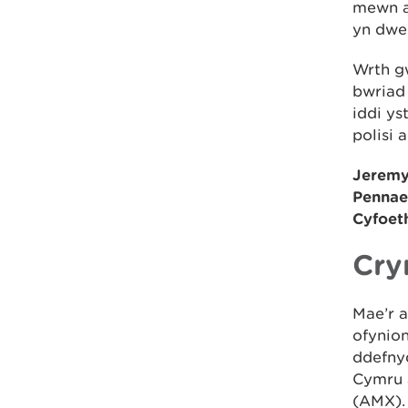
mewn a
yn dweu
Wrth gw
bwriad
iddi ys
polisi 
Jeremy
Pennae
Cyfoet
Cry
Mae’r 
ofynio
ddefny
Cymru 
(AMX).