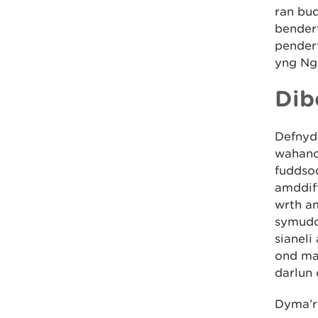
ran bu
benderf
penderf
yng Ng
Dib
Defnyd
wahanol
fuddso
amddiff
wrth a
symudol
sianeli
ond ma
darlun 
Dyma’r 