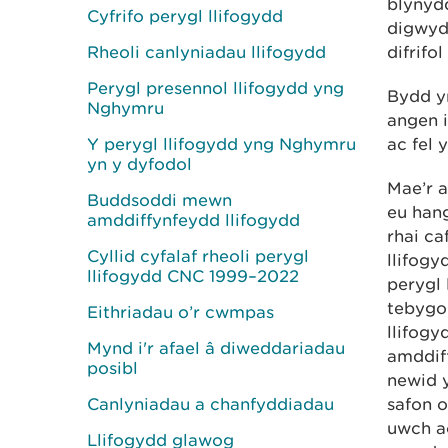
blynyd
Cyfrifo perygl llifogydd
digwyd
Rheoli canlyniadau llifogydd
difrifo
Perygl presennol llifogydd yng
Bydd yr
Nghymru
angen i
Y perygl llifogydd yng Nghymru
ac fel 
yn y dyfodol
Mae’r 
Buddsoddi mewn
eu han
amddiffynfeydd llifogydd
rhai ca
Cyllid cyfalaf rheoli perygl
llifogy
llifogydd CNC 1999–2022
perygl 
tebygo
Eithriadau o’r cwmpas
llifogy
Mynd i'r afael â diweddariadau
amddif
posibl
newid 
Canlyniadau a chanfyddiadau
safon 
uwch ac
Llifogydd glawog