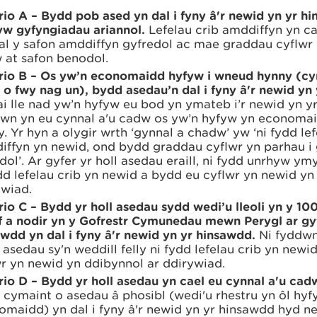
io A – Bydd pob ased yn dal i fyny â'r newid yn yr h
yw gyfyngiadau ariannol.
Lefelau crib amddiffyn yn ca
al y safon amddiffyn gyfredol ac mae graddau cyflwr 
 at safon benodol.
rio B – Os yw’n economaidd hyfyw i wneud hynny (cy
o fwy nag un), bydd asedau’n dal i fyny â'r
newid yn 
hai lle nad yw’n hyfyw eu bod yn ymateb i’r newid yn y
wn yn eu cynnal a'u cadw os yw’n hyfyw yn economa
. Yr hyn a olygir wrth ‘gynnal a chadw’ yw ‘ni fydd lef
iffyn yn newid, ond bydd graddau cyflwr yn parhau i
ol’. Ar gyfer yr holl asedau eraill, ni fydd unrhyw ymy
dd lefelau crib yn newid a bydd eu cyflwr yn newid yn
ywiad.
io C – Bydd yr holl asedau sydd wedi’u lleoli yn y 1
f a nodir yn y Gofrestr Cymunedau mewn Perygl ar gy
wdd yn dal i fyny â'r newid yn yr hinsawdd.
Ni fyddwn
 asedau sy'n weddill felly ni fydd lefelau crib yn newi
r yn newid yn ddibynnol ar ddirywiad.
io D – Bydd yr holl asedau yn cael eu cynnal a'u cad
 cymaint o asedau â phosibl (wedi'u rhestru yn ôl hy
omaidd) yn dal i fyny â'r newid yn yr hinsawdd hyd n