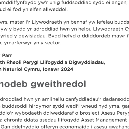
mddiffynfeydd yw’r unig fuddsoddiad sydd ei angen
d ei fod yn elfen allweddol.
rs, mater i’r Llywodraeth yn bennaf yw lefelau budds
 yw y bydd yr adroddiad hwn yn helpu Llywodraeth 
tyried y dewisiadau. Bydd hefyd o ddiddordeb mawr i’
ac ymarferwyr yn y sector.
 Parr
th Rheoli Perygl Llifogydd a Digwyddiadau,
h Naturiol Cymru, Ionawr 2024
nodeb gweithredol
adroddiad hwn yn amlinellu canfyddiadau’r dadansodd
n buddsoddi hirdymor sydd wedi'i wneud hyd yma, ga
ddio’r wybodaeth ddiweddaraf o brosiect Asesu Peryg
a chronfa ddata asedau llifogydd Asset Management
 Gan ddefnyddio offeryn economaidd i asesu gwahano