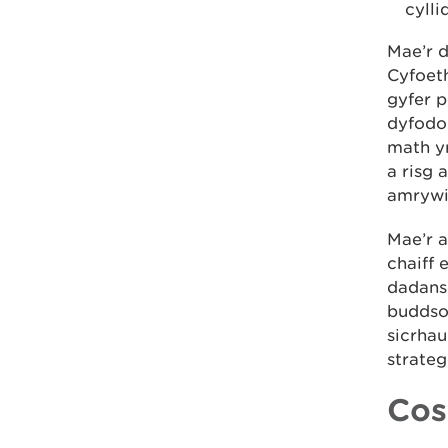
cylli
Mae’r 
Cyfoet
gyfer p
dyfodo
math y
a risg 
amrywi
Mae’r a
chaiff 
dadans
buddsod
sicrhau
strateg
Cos