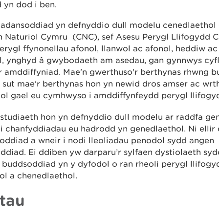
d yn dod i ben.
dadansoddiad yn defnyddio dull modelu cenedlaethol
h Naturiol Cymru (CNC), sef Asesu Perygl Llifogydd C
erygl ffynonellau afonol, llanwol ac afonol, heddiw ac
l, ynghyd â gwybodaeth am asedau, gan gynnwys cyfl
r amddiffyniad. Mae'n gwerthuso'r berthynas rhwng 
a sut mae'r berthynas hon yn newid dros amser ac wrth
ol gael eu cymhwyso i amddiffynfeydd perygl llifogy
studiaeth hon yn defnyddio dull modelu ar raddfa gen
ei chanfyddiadau eu hadrodd yn genedlaethol. Ni ellir
oddiad a wneir i nodi lleoliadau penodol sydd angen
diad. Ei ddiben yw darparu’r sylfaen dystiolaeth syd
 buddsoddiad yn y dyfodol o ran rheoli perygl llifogyd
ol a chenedlaethol.
tau