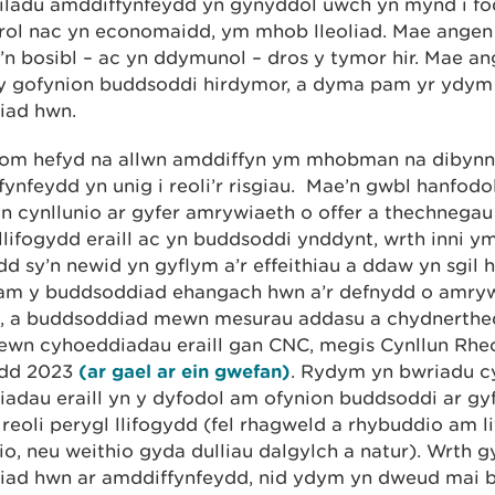
iladu amddiffynfeydd yn gynyddol uwch yn mynd i fo
rol nac yn economaidd, ym mhob lleoliad. Mae angen i
’n bosibl – ac yn ddymunol – dros y tymor hir. Mae an
 y gofynion buddsoddi hirdymor, a dyma pam yr ydym w
iad hwn.
m hefyd na allwn amddiffyn ym mhobman na dibynn
ynfeydd yn unig i reoli’r risgiau. Mae’n gwbl hanfodo
n cynllunio ar gyfer amrywiaeth o offer a thechnegau
llifogydd eraill ac yn buddsoddi ynddynt, wrth inni y
d sy’n newid yn gyflym a’r effeithiau a ddaw yn sgil 
am y buddsoddiad ehangach hwn a’r defnydd o amryw
u, a buddsoddiad mewn mesurau addasu a chydnerthed
ewn cyhoeddiadau eraill gan CNC, megis Cynllun Rheo
ydd 2023
(ar gael ar ein gwefan)
. Rydym yn bwriadu c
iadau eraill yn y dyfodol am ofynion buddsoddi ar g
o reoli perygl llifogydd (fel rhagweld a rhybuddio am l
io, neu weithio gyda dulliau dalgylch a natur). Wrth g
iad hwn ar amddiffynfeydd, nid ydym yn dweud mai 