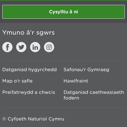
Cysylltu â ni
Ymuno â'r sgwrs
Datganiad hygyrchedd
Safonau'r Gymraeg
Map o'r safle
Hawlfraint
Preifatrwydd a chwcis
Datganiad caethwasiaeth
fodern
© Cyfoeth Naturiol Cymru