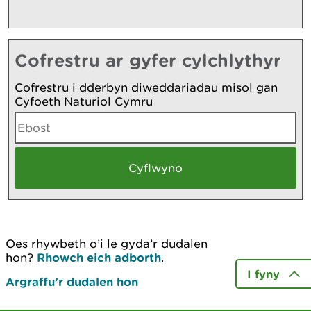
Cofrestru ar gyfer cylchlythyr
Cofrestru i dderbyn diweddariadau misol gan
Cyfoeth Naturiol Cymru
Oes rhywbeth o’i le gyda’r dudalen
hon?
Rhowch eich adborth
.
I fyny
Argraffu’r dudalen hon