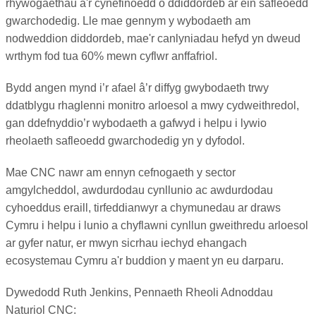
rhywogaethau a'r cynefinoedd o ddiddordeb ar ein safleoedd
gwarchodedig. Lle mae gennym y wybodaeth am
nodweddion diddordeb, mae'r canlyniadau hefyd yn dweud
wrthym fod tua 60% mewn cyflwr anffafriol.
Bydd angen mynd i’r afael â’r diffyg gwybodaeth trwy
ddatblygu rhaglenni monitro arloesol a mwy cydweithredol,
gan ddefnyddio’r wybodaeth a gafwyd i helpu i lywio
rheolaeth safleoedd gwarchodedig yn y dyfodol.
Mae CNC nawr am ennyn cefnogaeth y sector
amgylcheddol, awdurdodau cynllunio ac awdurdodau
cyhoeddus eraill, tirfeddianwyr a chymunedau ar draws
Cymru i helpu i lunio a chyflawni cynllun gweithredu arloesol
ar gyfer natur, er mwyn sicrhau iechyd ehangach
ecosystemau Cymru a'r buddion y maent yn eu darparu.
Dywedodd Ruth Jenkins, Pennaeth Rheoli Adnoddau
Naturiol CNC: