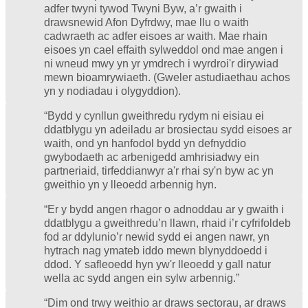
adfer twyni tywod Twyni Byw, a’r gwaith i
drawsnewid Afon Dyfrdwy, mae llu o waith
cadwraeth ac adfer eisoes ar waith. Mae rhain
eisoes yn cael effaith sylweddol ond mae angen i
ni wneud mwy yn yr ymdrech i wyrdroi'r dirywiad
mewn bioamrywiaeth. (Gweler astudiaethau achos
yn y nodiadau i olygyddion).
“Bydd y cynllun gweithredu rydym ni eisiau ei
ddatblygu yn adeiladu ar brosiectau sydd eisoes ar
waith, ond yn hanfodol bydd yn defnyddio
gwybodaeth ac arbenigedd amhrisiadwy ein
partneriaid, tirfeddianwyr a'r rhai sy'n byw ac yn
gweithio yn y lleoedd arbennig hyn.
“Er y bydd angen rhagor o adnoddau ar y gwaith i
ddatblygu a gweithredu’n llawn, rhaid i’r cyfrifoldeb
fod ar ddylunio’r newid sydd ei angen nawr, yn
hytrach nag ymateb iddo mewn blynyddoedd i
ddod. Y safleoedd hyn yw'r lleoedd y gall natur
wella ac sydd angen ein sylw arbennig.”
“Dim ond trwy weithio ar draws sectorau, ar draws