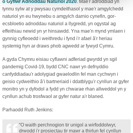
o Gyflwr Adnoddau Naturiol 2020
. Mae'r adroddiad yn
tynnu sylw at y pwysau cymdeithasol y mae'r amgylchedd
naturiol yn eu hwynebu o amgylch darnio cynefin, gor-
ecsbloetio adnoddau naturiol a llygredd, yn ogystal ag
effeithiau newid yn yr hinsawdd. Yna mae'n mynd ymlaen i
gynnig cyfleoedd i weithredu i fynd i'r afael â'r heriau
systemig hyn ar draws phob agwedd ar fywyd Cymru.
A gyda Chymru eisiau cyflawni adferiad gwyrdd yn sgil
pandemig Covid-19, bydd CNC nawr yn defnyddio
canfyddiadau'r adolygiad gwaelodlin fel man cychwyn i
geisio cydweithio â’i bartneriaid i ddatblygu'r cynllun ar gyfer
monitro yn y dyfodol a fydd yn chwarae rhan allweddol yn y
cynllun achub trosfwaol ar gyfer natur a'r blaned.
Parhaodd Ruth Jenkins:
“O waith perchnogion tir unigol a wirfoddolwyr,
drwodd i'r prosiectau tir mawr a thirlun fel cynllun