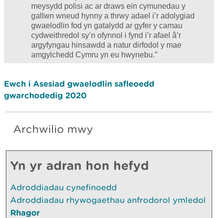
meysydd polisi ac ar draws ein cymunedau y
gallwn wneud hynny a thrwy adael i’r adolygiad
gwaelodlin fod yn gatalydd ar gyfer y camau
cydweithredol sy’n ofynnol i fynd i’r afael â’r
argyfyngau hinsawdd a natur dirfodol y mae
amgylchedd Cymru yn eu hwynebu.”
Ewch i Asesiad gwaelodlin safleoedd
gwarchodedig 2020
Archwilio mwy
Yn yr adran hon hefyd
Adroddiadau cynefinoedd
Adroddiadau rhywogaethau anfrodorol ymledol
Rhagor