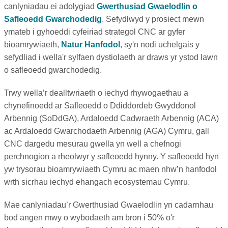
canlyniadau ei adolygiad
Gwerthusiad Gwaelodlin o
Safleoedd Gwarchodedig
. Sefydlwyd y prosiect mewn
ymateb i gyhoeddi cyfeiriad strategol CNC ar gyfer
bioamrywiaeth,
Natur Hanfodol
, sy'n nodi uchelgais y
sefydliad i wella'r sylfaen dystiolaeth ar draws yr ystod lawn
o safleoedd gwarchodedig.
Trwy wella’r dealltwriaeth o iechyd rhywogaethau a
chynefinoedd ar Safleoedd o Ddiddordeb Gwyddonol
Arbennig (SoDdGA), Ardaloedd Cadwraeth Arbennig (ACA)
ac Ardaloedd Gwarchodaeth Arbennig (AGA) Cymru, gall
CNC dargedu mesurau gwella yn well a chefnogi
perchnogion a rheolwyr y safleoedd hynny. Y safleoedd hyn
yw trysorau bioamrywiaeth Cymru ac maen nhw’n hanfodol
wrth sicrhau iechyd ehangach ecosystemau Cymru.
Mae canlyniadau’r Gwerthusiad Gwaelodlin yn cadarnhau
bod angen mwy o wybodaeth am bron i 50% o'r