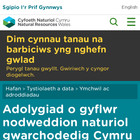
Sgipio I’r Prif Gynnwys
English
Dim cynnau tanau na
barbiciws yng nghefn
gwlad
Perygl tanau gwyllt. Gwiriwch y cyngor
diogelwch.
Hafan
Tystiolaeth a data
Ymchwil ac
>
>
adroddiadau
Adolygiad o gyflwr
nodweddion naturiol
gwarchodedig Cymru