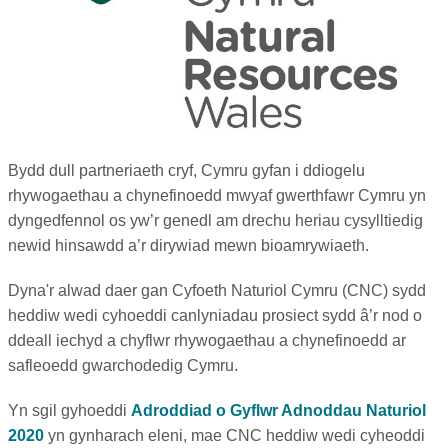
Bydd dull partneriaeth cryf, Cymru gyfan i ddiogelu
rhywogaethau a chynefinoedd mwyaf gwerthfawr Cymru yn
dyngedfennol os yw’r genedl am drechu heriau cysylltiedig
newid hinsawdd a’r dirywiad mewn bioamrywiaeth.
Dyna'r alwad daer gan Cyfoeth Naturiol Cymru (CNC) sydd
heddiw wedi cyhoeddi canlyniadau prosiect sydd â’r nod o
ddeall iechyd a chyflwr rhywogaethau a chynefinoedd ar
safleoedd gwarchodedig Cymru.
Yn sgil gyhoeddi
Adroddiad o Gyflwr Adnoddau Naturiol
2020
yn gynharach eleni, mae CNC heddiw wedi cyheoddi