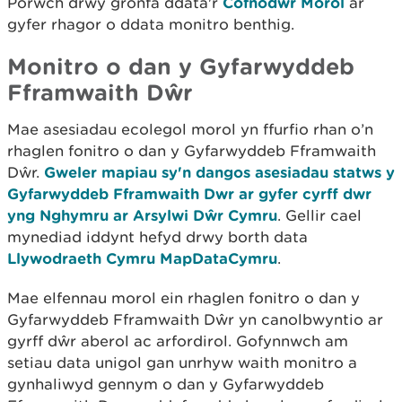
Porwch drwy gronfa ddata'r
Cofnodwr Morol
ar
gyfer rhagor o ddata monitro benthig.
Monitro
o dan y Gyfarwyddeb
Fframwaith Dŵr
Mae asesiadau ecolegol morol yn ffurfio rhan o’n
rhaglen fonitro o dan y Gyfarwyddeb Fframwaith
Dŵr.
Gweler mapiau sy'n dangos asesiadau statws y
Gyfarwyddeb Fframwaith Dwr ar gyfer cyrff dwr
yng Nghymru ar Arsylwi Dŵr Cymru
. Gellir cael
mynediad iddynt hefyd drwy borth data
Llywodraeth Cymru MapDataCymru
.
Mae elfennau morol ein rhaglen fonitro o dan y
Gyfarwyddeb Fframwaith Dŵr yn canolbwyntio ar
gyrff dŵr aberol ac arfordirol. Gofynnwch am
setiau data unigol gan unrhyw waith monitro a
gynhaliwyd gennym o dan y Gyfarwyddeb