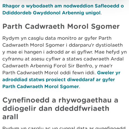
Rhagor o wybodaeth am nodweddion Safleoedd o
Ddiddordeb Gwyddonol Arbennig unigol
.
Parth Cadwraeth Morol Sgomer
Rydym yn casglu data monitro ar gyfer Parth
Cadwraeth Morol Sgomer i ddarparu'r dystiolaeth
y mae ei hangen i adrodd ar ei gyflwr. Mae hefyd yn
cyfrannu at asesu cyflwr a statws cadwraeth Ardal
Cadwraeth Arbennig Forol Sir Benfro, y mae'r
Parth Cadwraeth Morol oddi fewn iddi.
Gweler yr
adroddiad statws prosiect diweddaraf ar gyfer
Parth Cadwraeth Morol Sgomer
.
Cynefinoedd a rhywogaethau a
ddiogelir dan ddeddfwriaeth
arall
Rydym yn casglu ac yn cynnal data ar gynefinoedd