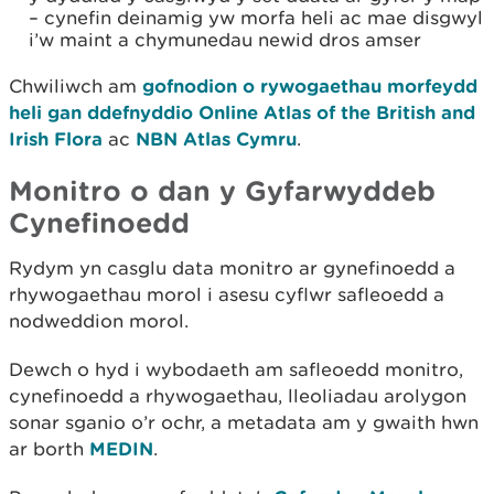
– cynefin deinamig yw morfa heli ac mae disgwyl
i’w maint a chymunedau newid dros amser
Chwiliwch am
gofnodion o rywogaethau morfeydd
heli gan ddefnyddio Online Atlas of the British and
Irish Flora
ac
NBN Atlas Cymru
.
Monitro o dan y Gyfarwyddeb
Cynefinoedd
Rydym yn casglu data monitro ar gynefinoedd a
rhywogaethau morol i asesu cyflwr safleoedd a
nodweddion morol.
Dewch o hyd i wybodaeth am safleoedd monitro,
cynefinoedd a rhywogaethau, lleoliadau arolygon
sonar sganio o’r ochr, a metadata am y gwaith hwn
ar borth
MEDIN
.