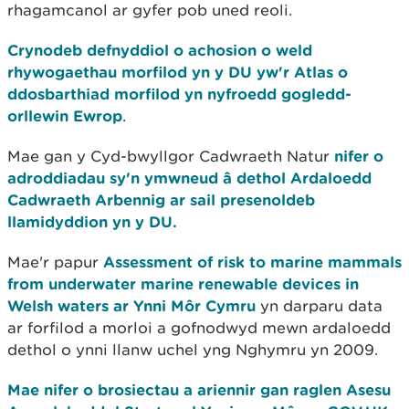
rhagamcanol ar gyfer pob uned reoli.
Crynodeb defnyddiol o achosion o weld
rhywogaethau morfilod yn y DU yw'r Atlas o
ddosbarthiad morfilod yn nyfroedd gogledd-
orllewin Ewrop
.
Mae gan y Cyd-bwyllgor Cadwraeth Natur
nifer o
adroddiadau sy'n ymwneud â dethol Ardaloedd
Cadwraeth Arbennig ar sail presenoldeb
llamidyddion yn y DU.
Mae'r papur
Assessment of risk to marine mammals
from underwater marine renewable devices in
Welsh waters ar Ynni Môr Cymru
yn darparu data
ar forfilod a morloi a gofnodwyd mewn ardaloedd
dethol o ynni llanw uchel yng Nghymru yn 2009.
Mae nifer o brosiectau a ariennir gan raglen Asesu