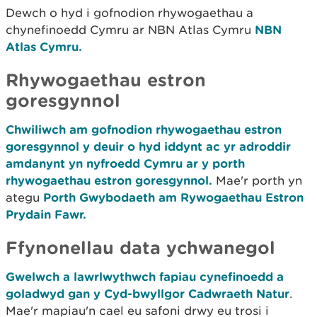
Dewch o hyd i gofnodion rhywogaethau a
chynefinoedd Cymru ar NBN Atlas Cymru
NBN
Atlas Cymru.
Rhywogaethau estron
goresgynnol
Chwiliwch am gofnodion rhywogaethau estron
goresgynnol y deuir o hyd iddynt ac yr adroddir
amdanynt yn nyfroedd Cymru ar y porth
rhywogaethau estron goresgynnol.
Mae'r porth yn
ategu
Porth Gwybodaeth am Rywogaethau Estron
Prydain Fawr.
Ffynonellau data ychwanegol
Gwelwch a lawrlwythwch fapiau cynefinoedd a
goladwyd gan y Cyd-bwyllgor Cadwraeth Natur
.
Mae'r mapiau'n cael eu safoni drwy eu trosi i