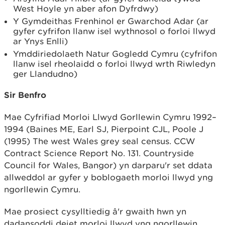
West Hoyle yn aber afon Dyfrdwy)
Y Gymdeithas Frenhinol er Gwarchod Adar (ar
gyfer cyfrifon llanw isel wythnosol o forloi llwyd
ar Ynys Enlli)
Ymddiriedolaeth Natur Gogledd Cymru (cyfrifon
llanw isel rheolaidd o forloi llwyd wrth Riwledyn
ger Llandudno)
Sir Benfro
Mae Cyfrifiad Morloi Llwyd Gorllewin Cymru 1992–
1994 (
Baines ME, Earl SJ, Pierpoint CJL, Poole J
(1995) The west Wales grey seal census. CCW
Contract Science Report No. 131. Countryside
Council for Wales, Bangor
) yn darparu'r set ddata
allweddol ar gyfer y boblogaeth morloi llwyd yng
ngorllewin Cymru.
Mae prosiect cysylltiedig â'r gwaith hwn yn
dadansoddi deiet morloi llwyd yng ngorllewin