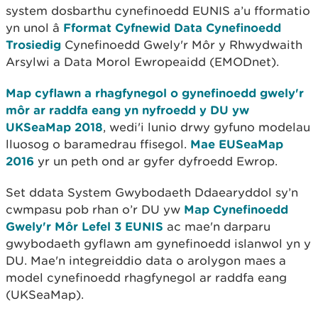
system dosbarthu cynefinoedd EUNIS a’u fformatio
yn unol â
Fformat Cyfnewid Data Cynefinoedd
Trosiedig
Cynefinoedd Gwely'r Môr y Rhwydwaith
Arsylwi a Data Morol Ewropeaidd (EMODnet).
Map cyflawn a rhagfynegol o gynefinoedd gwely'r
môr ar raddfa eang yn nyfroedd y DU yw
UKSeaMap 2018
, wedi'i lunio drwy gyfuno modelau
lluosog o baramedrau ffisegol.
Mae EUSeaMap
2016
yr un peth ond ar gyfer dyfroedd Ewrop.
Set ddata System Gwybodaeth Ddaearyddol sy’n
cwmpasu pob rhan o’r DU yw
Map Cynefinoedd
Gwely'r Môr Lefel 3 EUNIS
ac mae'n darparu
gwybodaeth gyflawn am gynefinoedd islanwol yn y
DU. Mae'n integreiddio data o arolygon maes a
model cynefinoedd rhagfynegol ar raddfa eang
(UKSeaMap).