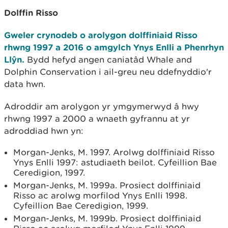
Dolffin Risso
Gweler crynodeb o arolygon dolffiniaid Risso
rhwng 1997 a 2016 o amgylch Ynys Enlli a Phenrhyn
Llŷn.
Bydd hefyd angen caniatâd Whale and
Dolphin Conservation i ail-greu neu ddefnyddio'r
data hwn.
Adroddir am arolygon yr ymgymerwyd â hwy
rhwng 1997 a 2000 a wnaeth gyfrannu at yr
adroddiad hwn yn:
Morgan-Jenks, M. 1997. Arolwg dolffiniaid Risso
Ynys Enlli 1997: astudiaeth beilot. Cyfeillion Bae
Ceredigion, 1997.
Morgan-Jenks, M. 1999a. Prosiect dolffiniaid
Risso ac arolwg morfilod Ynys Enlli 1998.
Cyfeillion Bae Ceredigion, 1999.
Morgan-Jenks, M. 1999b. Prosiect dolffiniaid