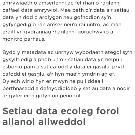
amrywiaeth o amserlenni ac fel rhan o raglenni
caffael data amrywiol. Mae peth o'r data a'r setiau
data yn dod o arolygon neu gofnodion sy'n
gyfyngedig o ran amser neu'n rai untro, ac mae
eraill yn gydrannau rhaglenni goruchwylio a
monitro parhaus.
Bydd y metadata ac unrhyw wybodaeth ategol sy'n
gysylltiedig â phob un o'r setiau data yn helpu i
esbonio pam a sut cafodd y data ei gasglu, pryd
cafodd ei gasglu, a'r hyn mae'n ymdrin ag ef.
Dylech wirio hyn er mwyn helpu i ddeall
perthnasedd a defnyddioldeb y setiau data a nodir
ar gyfer eich gofynion penodol.
Setiau data ecoleg forol
allanol allweddol