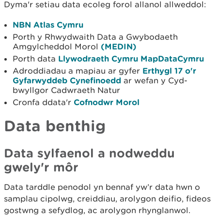
Dyma'r setiau data ecoleg forol allanol allweddol:
NBN Atlas Cymru
Porth y Rhwydwaith Data a Gwybodaeth
Amgylcheddol Morol
(MEDIN)
Porth data
Llywodraeth Cymru MapDataCymru
Adroddiadau a mapiau ar gyfer
Erthygl 17 o'r
Gyfarwyddeb Cynefinoedd
ar wefan y Cyd-
bwyllgor Cadwraeth Natur
Cronfa ddata'r
Cofnodwr Morol
Data benthig
Data sylfaenol a nodweddu
gwely'r môr
Data tarddle penodol yn bennaf yw’r data hwn o
samplau cipolwg, creiddiau, arolygon deifio, fideos
gostwng a sefydlog, ac arolygon rhynglanwol.