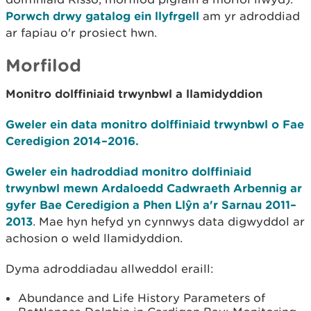
Porwch drwy gatalog ein llyfrgell
am yr adroddiad
ar fapiau o'r prosiect hwn.
Morfilod
Monitro dolffiniaid trwynbwl a llamidyddion
Gweler ein data monitro dolffiniaid trwynbwl o Fae
Ceredigion 2014–2016.
Gweler ein hadroddiad monitro dolffiniaid
trwynbwl mewn Ardaloedd Cadwraeth Arbennig ar
gyfer Bae Ceredigion a Phen Llŷn a'r Sarnau 2011–
2013
. Mae hyn hefyd yn cynnwys data digwyddol ar
achosion o weld llamidyddion.
Dyma adroddiadau allweddol eraill:
Abundance and Life History Parameters of