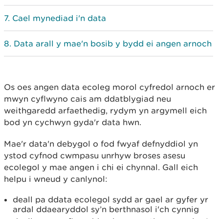
Cael mynediad i'n data
Data arall y mae'n bosib y bydd ei angen arnoch
Os oes angen data ecoleg morol cyfredol arnoch er
mwyn cyflwyno cais am ddatblygiad neu
weithgaredd arfaethedig, rydym yn argymell eich
bod yn cychwyn gyda'r data hwn.
Mae'r data'n debygol o fod fwyaf defnyddiol yn
ystod cyfnod cwmpasu unrhyw broses asesu
ecolegol y mae angen i chi ei chynnal. Gall eich
helpu i wneud y canlynol:
deall pa ddata ecolegol sydd ar gael ar gyfer yr
ardal ddaearyddol sy’n berthnasol i'ch cynnig