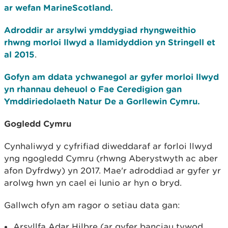
ar wefan MarineScotland.
Adroddir ar arsylwi ymddygiad rhyngweithio
rhwng morloi llwyd a llamidyddion yn Stringell et
al 2015
.
Gofyn am ddata ychwanegol ar gyfer morloi llwyd
yn rhannau deheuol o Fae Ceredigion gan
Ymddiriedolaeth Natur De a Gorllewin Cymru.
Gogledd Cymru
Cynhaliwyd y cyfrifiad diweddaraf ar forloi llwyd
yng ngogledd Cymru (rhwng Aberystwyth ac aber
afon Dyfrdwy) yn 2017. Mae'r adroddiad ar gyfer yr
arolwg hwn yn cael ei lunio ar hyn o bryd.
Gallwch ofyn am ragor o setiau data gan:
Arsyllfa Adar Hilbre (ar gyfer banciau tywod