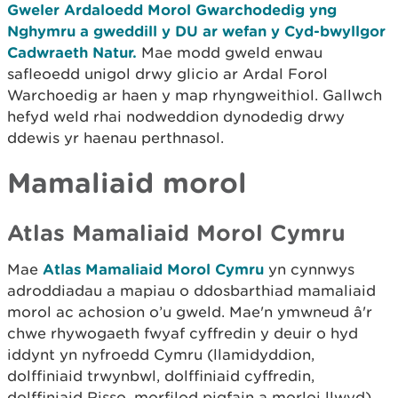
Gweler Ardaloedd Morol Gwarchodedig yng
Nghymru a gweddill y DU ar wefan y Cyd-bwyllgor
Cadwraeth Natur.
Mae modd gweld enwau
safleoedd unigol drwy glicio ar Ardal Forol
Warchoedig ar haen y map rhyngweithiol. Gallwch
hefyd weld rhai nodweddion dynodedig drwy
ddewis yr haenau perthnasol.
Mamaliaid morol
Atla
s Mamaliaid Morol Cymru
Mae
Atlas Mamaliaid Morol Cymru
yn cynnwys
adroddiadau a mapiau o ddosbarthiad mamaliaid
morol ac achosion o’u gweld. Mae'n ymwneud â'r
chwe rhywogaeth fwyaf cyffredin y deuir o hyd
iddynt yn nyfroedd Cymru (llamidyddion,
dolffiniaid trwynbwl, dolffiniaid cyffredin,
dolffiniaid Risso, morfilod pigfain a morloi llwyd).