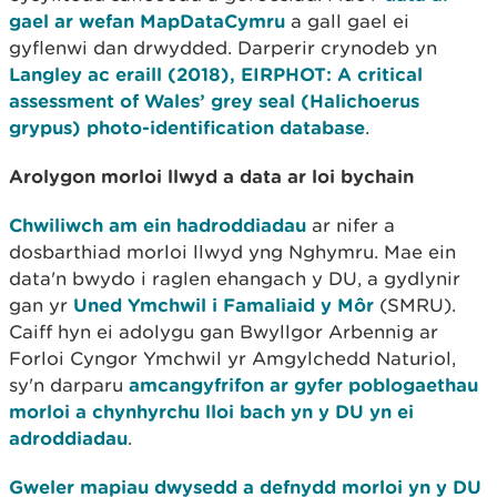
gael ar wefan MapDataCymru
a gall gael ei
gyflenwi dan drwydded. Darperir crynodeb yn
Langley ac eraill (2018), EIRPHOT: A critical
assessment of Wales’ grey seal (Halichoerus
grypus) photo-identification database
.
Arolygon morloi llwyd a data ar loi bychain
Chwiliwch am ein hadroddiadau
ar nifer a
dosbarthiad morloi llwyd yng Nghymru. Mae ein
data'n bwydo i raglen ehangach y DU, a gydlynir
gan yr
Uned Ymchwil i Famaliaid y Môr
(SMRU).
Caiff hyn ei adolygu gan Bwyllgor Arbennig ar
Forloi Cyngor Ymchwil yr Amgylchedd Naturiol,
sy'n darparu
amcangyfrifon ar gyfer poblogaethau
morloi a chynhyrchu lloi bach yn y DU yn ei
adroddiadau
.
Gweler mapiau dwysedd a defnydd morloi yn y DU