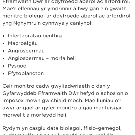
Fframwaith Dwr ar ddyfroedd aberol ac arfordirol.
Mae'r elfennau yr ymdrinnir â hwy gan ein gwaith
monitro biolegol ar ddyfroedd aberol ac arfordirol
yng Nghymru'n cynnwys y canlynol:
Infertebratau benthig
Macroalgâu
Angiosbermau
Angiosbermau – morfa heli
Pysgod
Ffytoplancton
Ceir monitro cadw gwyliadwriaeth o dan y
Gyfarwyddeb Fframwaith Dŵr hefyd o achosion o
imposex mewn gwichiaid moch. Mae lluniau o'r
awyr ar gael ar gyfer monitro algâu manteisgar,
morwellt a morfeydd heli.
Rydym yn casglu data biolegol, ffisio-gemegol,