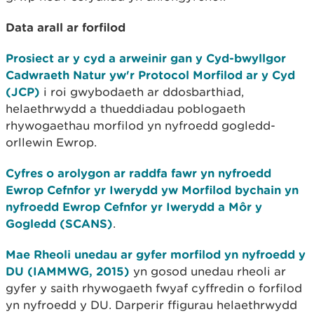
Data arall ar forfilod
Prosiect ar y cyd a arweinir gan y Cyd-bwyllgor
Cadwraeth Natur yw'r Protocol Morfilod ar y Cyd
(JCP)
i roi gwybodaeth ar ddosbarthiad,
helaethrwydd a thueddiadau poblogaeth
rhywogaethau morfilod yn nyfroedd gogledd-
orllewin Ewrop.
Cyfres o arolygon ar raddfa fawr yn nyfroedd
Ewrop Cefnfor yr Iwerydd yw Morfilod bychain yn
nyfroedd Ewrop Cefnfor yr Iwerydd a Môr y
Gogledd (SCANS)
.
Mae Rheoli unedau ar gyfer morfilod yn nyfroedd y
DU (IAMMWG, 2015)
yn gosod unedau rheoli ar
gyfer y saith rhywogaeth fwyaf cyffredin o forfilod
yn nyfroedd y DU. Darperir ffigurau helaethrwydd