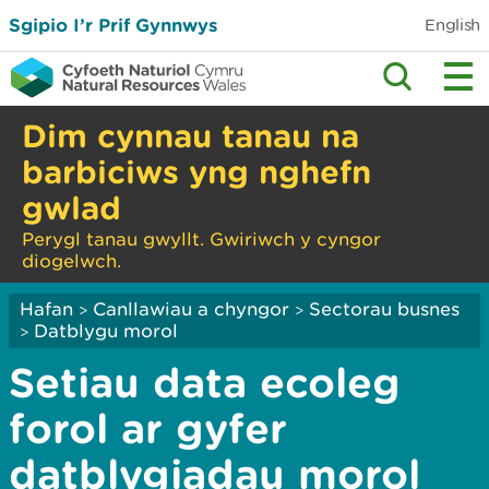
Sgipio I’r Prif Gynnwys
English
Dim cynnau tanau na
barbiciws yng nghefn
gwlad
Perygl tanau gwyllt. Gwiriwch y cyngor
diogelwch.
Hafan
Canllawiau a chyngor
Sectorau busnes
>
>
Datblygu morol
>
Setiau data ecoleg
forol ar gyfer
datblygiadau morol