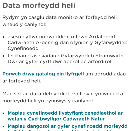
Data morfeydd heli
Rydym yn casglu data monitro ar forfeydd heli i
wneud y canlynol:
asesu cyflwr nodweddion o fewn Ardaloedd
Cadwraeth Arbennig dan ofynion y Gyfarwyddeb
Cynefinoedd
fel rhan o asesiadau’r Gyfarwyddeb Fframwaith
Dŵr ar gyfer cyrff dŵr aberol ac arfordirol
Porwch drwy gatalog ein llyfrgell
am adroddiadau
ar forfeydd heli.
Mae setiau data defnyddiol eraill sy'n ymwneud â
morfeydd heli yn cynnwys y canlynol:
Mapiau cynefinoedd llystyfiant cenedlaethol ar
wefan y Cyd-bwyllgor Cadwraeth Natur
Mapiau dangosol ar gyfer cynefinoedd morfeydd