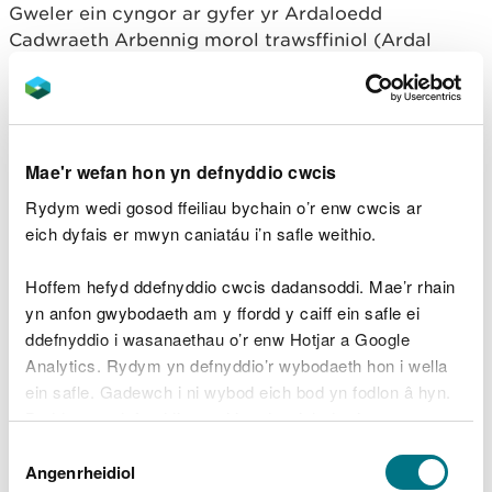
Gweler ein cyngor ar gyfer yr Ardaloedd
Cadwraeth Arbennig morol trawsffiniol (Ardal
Cadwraeth Arbennig Aber Afon Dyfrdwy ac Ardal
Cadwraeth Arbennig Aber Afon Hafren).
Porwch drwy ein cynlluniau rheoli craidd a mapiau
cryno o safleoedd ar gyfer yr Ardaloedd
Mae'r wefan hon yn defnyddio cwcis
Cadwraeth Arbennig eraill (nid ydynt i gyd yn
Rydym wedi gosod ffeiliau bychain o’r enw cwcis ar
forol) sy'n cynnwys nodweddion morfa helo
eich dyfais er mwyn caniatáu i’n safle weithio.
Atodiad I (Ardal Cadwraeth Arbennig Morfa Heli
Arfordir Ynys Môn ac Ardal Cadwraeth Arbennig
Hoffem hefyd ddefnyddio cwcis dadansoddi. Mae’r rhain
Cynffig.
yn anfon gwybodaeth am y ffordd y caiff ein safle ei
ddefnyddio i wasanaethau o’r enw Hotjar a Google
Mapiau o nodweddion
Analytics. Rydym yn defnyddio’r wybodaeth hon i wella
cynefinoedd ar gyfer adrodd o
ein safle. Gadewch i ni wybod eich bod yn fodlon â hyn.
dan Erthygl 17 o’r Gyfarwyddeb
Byddwn yn defnyddio cwci i gadw eich dewis.
Cynefinoedd
Dewis
Gellir
darllen mwy am ein cwcis
cyn i chi ddewis.
Angenrheidiol
Caniatâd
Gwelwch a lawrlwythwch fapiau o nodweddion