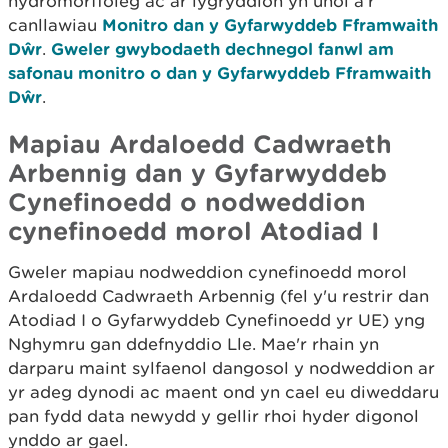
hydromorffoleg ac ar lygryddion yn unol â'r
canllawiau
Monitro dan y Gyfarwyddeb Fframwaith
Dŵr
.
Gweler gwybodaeth dechnegol fanwl am
safonau monitro o dan y Gyfarwyddeb Fframwaith
Dŵr
.
Mapiau Ardaloedd Cadwraeth
Arbennig dan y Gyfarwyddeb
Cynefinoedd o nodweddion
cynefinoedd morol Atodiad I
Gweler mapiau nodweddion cynefinoedd morol
Ardaloedd Cadwraeth Arbennig (fel y'u restrir dan
Atodiad I o Gyfarwyddeb Cynefinoedd yr UE) yng
Nghymru gan ddefnyddio Lle. Mae'r rhain yn
darparu maint sylfaenol dangosol y nodweddion ar
yr adeg dynodi ac maent ond yn cael eu diweddaru
pan fydd data newydd y gellir rhoi hyder digonol
ynddo ar gael.