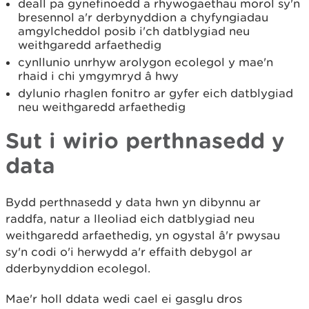
deall pa gynefinoedd a rhywogaethau morol sy'n
bresennol a'r derbynyddion a chyfyngiadau
amgylcheddol posib i'ch datblygiad neu
weithgaredd arfaethedig
cynllunio unrhyw arolygon ecolegol y mae'n
rhaid i chi ymgymryd â hwy
dylunio rhaglen fonitro ar gyfer eich datblygiad
neu weithgaredd arfaethedig
Sut i wirio perthnasedd y
data
Bydd perthnasedd y data hwn yn dibynnu ar
raddfa, natur a lleoliad eich datblygiad neu
weithgaredd arfaethedig, yn ogystal â'r pwysau
sy'n codi o'i herwydd a'r effaith debygol ar
dderbynyddion ecolegol.
Mae'r holl ddata wedi cael ei gasglu dros