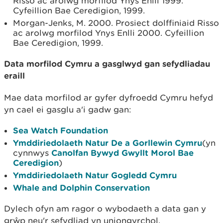
Risso ac arolwg morfilod Ynys Enlli 1999.
Cyfeillion Bae Ceredigion, 1999.
Morgan-Jenks, M. 2000. Prosiect dolffiniaid Risso
ac arolwg morfilod Ynys Enlli 2000. Cyfeillion
Bae Ceredigion, 1999.
Data morfilod Cymru a gasglwyd gan sefydliadau
eraill
Mae data morfilod ar gyfer dyfroedd Cymru hefyd
yn cael ei gasglu a'i gadw gan:
Sea Watch Foundation
Ymddiriedolaeth Natur De a Gorllewin Cymru
(yn
cynnwys
Canolfan Bywyd Gwyllt Morol Bae
Ceredigion
)
Ymddiriedolaeth Natur Gogledd Cymru
Whale and Dolphin Conservation
Dylech ofyn am ragor o wybodaeth a data gan y
grŵp neu'r sefydliad yn uniongyrchol.