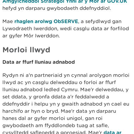
Amgylcheddol Strategol Ynni ar y Môr ar GOV.UK
hefyd yn darparu gwybodaeth ddefnyddiol.
Mae
rhaglen arolwg ObSERVE
, a sefydlwyd gan
Lywodraeth Iwerddon, wedi casglu data ar forfilod
ar gyfer Môr Iwerddon.
Morloi llwyd
Data ar ffurf lluniau adnabod
Rydyn ni a'n partneriaid yn cynnal arolygon morloi
llwyd ac yn casglu delweddau o forloi ar ffurf
lluniau adnabod ledled Cymru. Mae'r delweddau, y
set ddata, y gronfa ddata a'r feddalwedd a
ddefnyddir i helpu yn y gwaith adnabod yn cael eu
harchifo ar hyn o bryd. Mae'r data yn darparu
hanes dal ar gyfer morloi unigol, gan roi
gwybodaeth am ffyddlondeb tuag at safle,
cysylltedd safleoedd a goroesiad. Mae'r
data ar