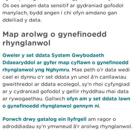
Os oes angen data sensitif ar gydraniad gofodol
manylach, bydd angen i chi ofyn amdano gan
ddeiliad y data.
Map arolwg o
gynefinoedd
rhynglanwol
Gweler y set ddata System Gwybodaeth
Ddaearyddol ar gyfer map cyflawn o gynefinoedd
rhynglanwol yng Nghymru
. Mae peth o’r data wedi
cael ei dynnu o'r set ddata yn unol â'n canllawiau
gweithredol ar ddata ecolegol, sy'n rhoi cyfyngiad
ar y cydraniad gofodol y gellir rhyddhau rhai data
ar rywogaethau. Gallwch
ofyn am y set ddata lawn
o gynefinoedd rhynglanwol gennym ni
.
Porwch drwy gatalog ein llyfrgell
am ragor o
adroddiadau sy'n ymwneud â'r arolwg rhynglanwol.