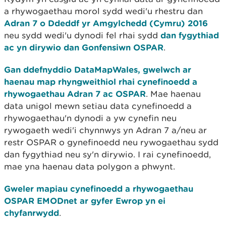
a rhywogaethau morol sydd wedi'u rhestru dan
Adran 7 o Ddeddf yr Amgylchedd (Cymru) 2016
neu sydd wedi'u dynodi fel rhai sydd
dan fygythiad
ac yn dirywio dan Gonfensiwn OSPAR
.
Gan ddefnyddio DataMapWales, gwelwch ar
haenau map rhyngweithiol rhai cynefinoedd a
rhywogaethau Adran 7 ac OSPAR
. Mae haenau
data unigol mewn setiau data cynefinoedd a
rhywogaethau'n dynodi a yw cynefin neu
rywogaeth wedi'i chynnwys yn Adran 7 a/neu ar
restr OSPAR o gynefinoedd neu rywogaethau sydd
dan fygythiad neu sy'n dirywio. I rai cynefinoedd,
mae yna haenau data polygon a phwynt.
Gweler mapiau cynefinoedd a rhywogaethau
OSPAR EMODnet ar gyfer Ewrop yn ei
chyfanrwydd
.