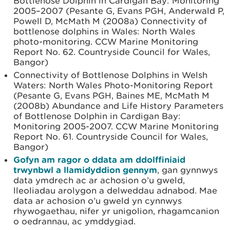
Bottlenose Dolphin in Cardigan Bay: Monitoring
2005–2007 (Pesante G, Evans PGH, Anderwald P,
Powell D, McMath M (2008a) Connectivity of
bottlenose dolphins in Wales: North Wales
photo-monitoring. CCW Marine Monitoring
Report No. 62. Countryside Council for Wales,
Bangor)
Connectivity of Bottlenose Dolphins in Welsh
Waters: North Wales Photo-Monitoring Report
(Pesante G, Evans PGH, Baines ME, McMath M
(2008b) Abundance and Life History Parameters
of Bottlenose Dolphin in Cardigan Bay:
Monitoring 2005-2007. CCW Marine Monitoring
Report No. 61. Countryside Council for Wales,
Bangor)
Gofyn am ragor o ddata am ddolffiniaid
trwynbwl a llamidyddion gennym
, gan gynnwys
data ymdrech ac ar achosion o’u gweld,
lleoliadau arolygon a delweddau adnabod. Mae
data ar achosion o’u gweld yn cynnwys
rhywogaethau, nifer yr unigolion, rhagamcanion
o oedrannau, ac ymddygiad.