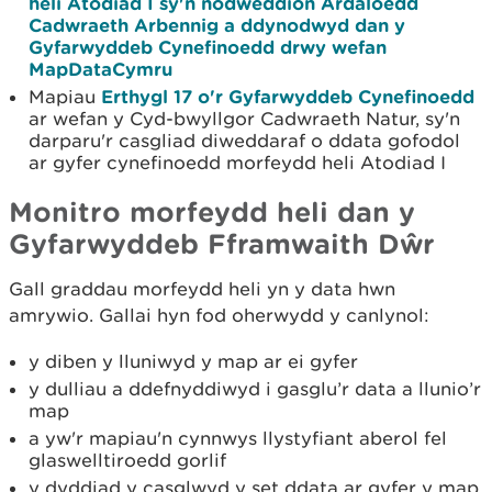
heli Atodiad I sy'n nodweddion Ardaloedd
Cadwraeth Arbennig a ddynodwyd dan y
Gyfarwyddeb Cynefinoedd drwy wefan
MapDataCymru
Mapiau
Erthygl 17 o'r Gyfarwyddeb Cynefinoedd
ar wefan y Cyd-bwyllgor Cadwraeth Natur, sy'n
darparu'r casgliad diweddaraf o ddata gofodol
ar gyfer cynefinoedd morfeydd heli Atodiad I
Mon
itro morfeydd heli dan y
Gyfarwyddeb Fframwaith Dŵr
Gall graddau morfeydd heli yn y data hwn
amrywio. Gallai hyn fod oherwydd y canlynol:
y diben y lluniwyd y map ar ei gyfer
y dulliau a ddefnyddiwyd i gasglu’r data a llunio’r
map
a yw'r mapiau'n cynnwys llystyfiant aberol fel
glaswelltiroedd gorlif
y dyddiad y casglwyd y set ddata ar gyfer y map