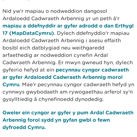
Nid yw'r mapiau o nodweddion dangosol
Ardaloedd Cadwraeth Arbennig yr un peth â'r
mapiau a ddefnyddir ar gyfer adrodd o dan Erthygl
17 (MapDataCymru)
. Dylech ddefnyddio'r mapiau
Ardaloedd Cadwraeth Arbennig i asesu effaith
bosibl eich datblygiad neu weithgaredd
arfaethedig ar nodweddion cynefin Ardal
Cadwraeth Arbennig. Er mwyn gwneud hyn, dylech
gyfeirio hefyd at ein
pecynnau cyngor cadwraeth
ar gyfer Ardaloedd Cadwraeth Arbennig morol
Cymru
. Mae'r pecynnau cyngor cadwraeth hefyd yn
cynnwys gwybodaeth am rywogaethau arferol sy'n
gysylltiedig â chynefinoedd dynodedig.
Gweler ein cyngor ar gyfer y pum Ardal Cadwraeth
Arbennig forol sydd yn gyfan gwbl o fewn
dyfroedd Cymru.