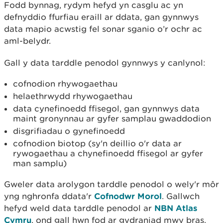
Fodd bynnag, rydym hefyd yn casglu ac yn
defnyddio ffurfiau eraill ar ddata, gan gynnwys
data mapio acwstig fel sonar sganio o’r ochr ac
aml-belydr.
Gall y data tarddle penodol gynnwys y canlynol:
cofnodion rhywogaethau
helaethrwydd rhywogaethau
data cynefinoedd ffisegol, gan gynnwys data
maint gronynnau ar gyfer samplau gwaddodion
disgrifiadau o gynefinoedd
cofnodion biotop (sy'n deillio o'r data ar
rywogaethau a chynefinoedd ffisegol ar gyfer
man samplu)
Gweler data arolygon tarddle penodol o wely'r môr
yng nghronfa ddata'r
Cofnodwr Morol
. Gallwch
hefyd weld data tarddle penodol ar
NBN Atlas
Cymru
, ond gall hwn fod ar gydraniad mwy bras.