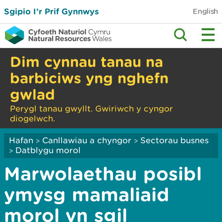
Sgipio I’r Prif Gynnwys
English
Dim cynnau tanau na
barbiciws yng nghefn
gwlad
Perygl tanau gwyllt. Gwiriwch y cyngor
diogelwch.
Hafan
Canllawiau a chyngor
Sectorau busnes
>
>
Datblygu morol
>
Marwolaethau posibl
ymysg mamaliaid
morol yn sgil