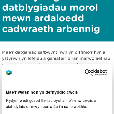
datblygiadau morol
mewn ardaloedd
cadwraeth arbennig
Mae'r datganiad safbwynt hwn yn diffinio'r hyn a
ystyriwn yn lefelau a ganiateir o ran marwolaethau
ymysg mamaliaid morol neu symud mamaliaid
morol heb achosi effaith niweidiol ar integredd
safleoedd fel rhan o asesiad rheoliadau
cynefinoedd.
Mae'r wefan hon yn defnyddio cwcis
Fel datblygwr neu ymgynghorydd, gallwch
Rydym wedi gosod ffeiliau bychain o’r enw cwcis ar
ddefnyddio'r datganiad safbwynt i helpu i gyflwyno
eich dyfais er mwyn caniatáu i’n safle weithio.
ceisiadau gyda digon o wybodaeth i ganiatáu i'r
awdurdod cymwys asesu safleoedd sydd â