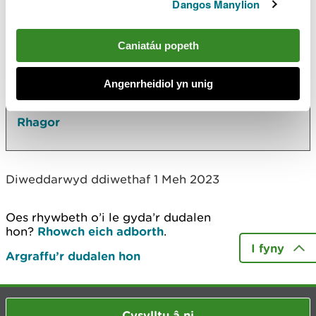
Yn yr adran hon hefyd
Dangos Manylion
Ein dull gweithredu o ran cyngor morol
Caniatáu popeth
Cynnal ymarfer cwmpasu ar gyfer asesiad o'r
effaith amgylcheddol ar gyfer datblygiad
Angenrheidiol yn unig
morol, a'i lunio
Rhagor
Diweddarwyd ddiwethaf 1 Meh 2023
Oes rhywbeth o’i le gyda’r dudalen
hon?
Rhowch eich adborth
.
I fyny
Argraffu’r dudalen hon
Cysylltu â ni