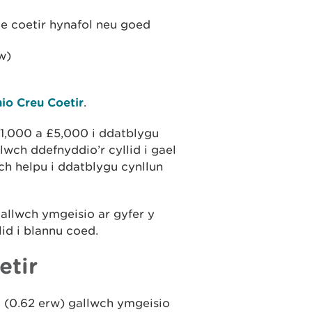
e coetir hynafol neu goed
w)
nio Creu Coetir
.
£1,000 a £5,000 i ddatblygu
lwch ddefnyddio’r cyllid i gael
ch helpu i ddatblygu cynllun
allwch ymgeisio ar gyfer y
id i blannu coed.
etir
 (0.62 erw) gallwch ymgeisio