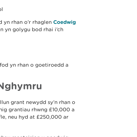
ol
od yn rhan o’r rhaglen
Coedwig
n yn golygu bod rhai i’ch
 fod yn rhan o goetiroedd a
 Nghymru
lun grant newydd sy’n rhan o
nig grantiau rhwng £10,000 a
le, neu hyd at £250,000 ar