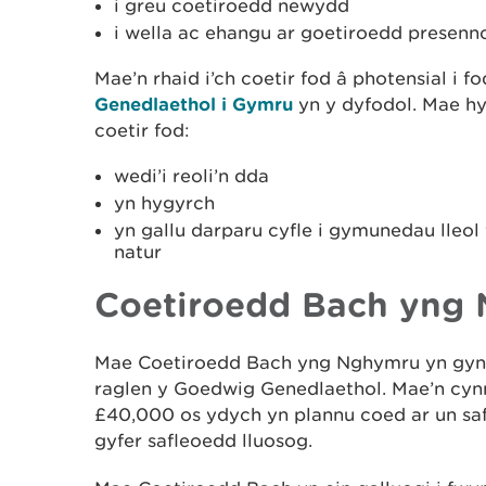
i greu coetiroedd newydd
i wella ac ehangu ar goetiroedd presenn
Mae’n rhaid i’ch coetir fod â photensial i f
Genedlaethol i Gymru
yn y dyfodol. Mae hy
coetir fod:
wedi’i reoli’n dda
yn hygyrch
yn gallu darparu cyfle i gymunedau lleol
natur
Coetiroedd Bach yng
Mae Coetiroedd Bach yng Nghymru yn gynl
raglen y Goedwig Genedlaethol. Mae’n cyn
£40,000 os ydych yn plannu coed ar un saf
gyfer safleoedd lluosog.