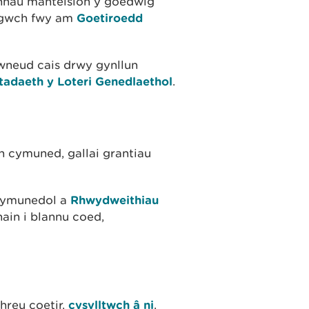
ynhau manteision y goedwig
ysgwch fwy am
Goetiroedd
wneud cais drwy gynllun
adaeth y Loteri Genedlaethol
.
h cymuned, gallai grantiau
 cymunedol a
Rhwydweithiau
ain i blannu coed,
hreu coetir,
cysylltwch â ni
.