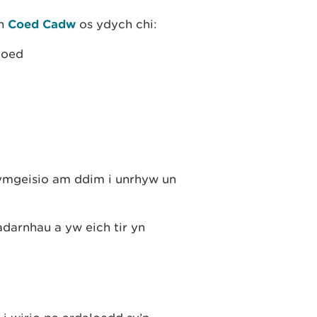
an
Coed Cadw
os ydych chi:
goed
mgeisio am ddim i unrhyw un
darnhau a yw eich tir yn