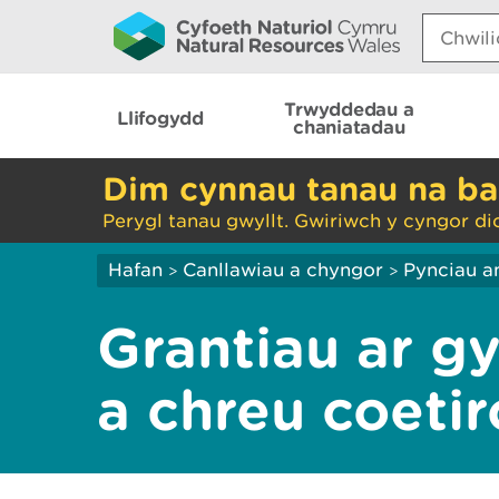
Search:
Trwyddedau a
Llifogydd
chaniatadau
Dim cynnau tanau na ba
Perygl tanau gwyllt. Gwiriwch y cyngor di
Hafan
Canllawiau a chyngor
Pynciau a
>
>
Grantiau ar g
a chreu coeti