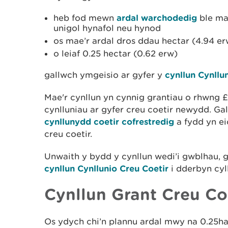
heb fod mewn
ardal warchodedig
ble ma
unigol hynafol neu hynod
os mae’r ardal dros ddau hectar (4.94 er
o leiaf 0.25 hectar (0.62 erw)
gallwch ymgeisio ar gyfer y
cynllun Cynllu
Mae'r cynllun yn cynnig grantiau o rhwng 
cynlluniau ar gyfer creu coetir newydd. Gal
cynllunydd coetir cofrestredig
a fydd yn ei
creu coetir.
Unwaith y bydd y cynllun wedi’i gwblhau, g
cynllun Cynllunio Creu Coetir
i dderbyn cyll
Cynllun Grant Creu Co
Os ydych chi’n plannu ardal mwy na 0.25ha