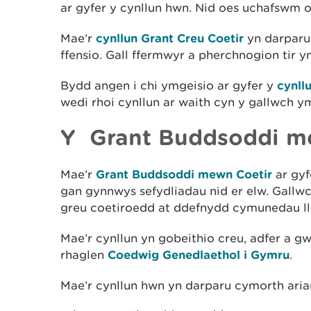
ar gyfer y cynllun hwn. Nid oes uchafswm o
Mae’r
cynllun Grant Creu Coetir
yn darparu 
ffensio. Gall ffermwyr a pherchnogion tir y
Bydd angen i chi ymgeisio ar gyfer y
cynll
wedi rhoi cynllun ar waith cyn y gallwch ym
Y Grant Buddsoddi m
Mae’r
Grant Buddsoddi mewn Coetir
ar gyf
gan gynnwys sefydliadau nid er elw. Gallwc
greu coetiroedd at ddefnydd cymunedau ll
Mae’r cynllun yn gobeithio creu, adfer a gw
rhaglen
Coedwig Genedlaethol i Gymru
.
Mae’r cynllun hwn yn darparu cymorth arian