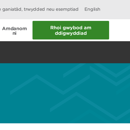
le ganiatâd, trwydded neu esemptiad
English
Rhoi gwybod am
Amdanom
ni
ddigwyddiad