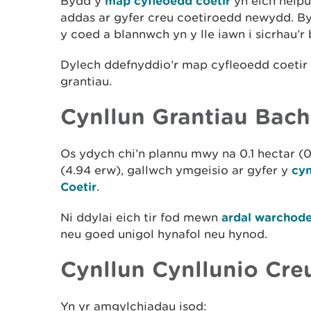
Bydd y
map cyfleoedd coetir
yn eich helpu
addas ar gyfer creu coetiroedd newydd. By
y coed a blannwch yn y lle iawn i sicrhau’r
Dylech ddefnyddio’r map cyfleoedd coeti
grantiau.
Cynllun Grantiau Bach
Os ydych chi’n plannu mwy na 0.1 hectar (0.
(4.94 erw), gallwch ymgeisio ar gyfer y
cyn
Coetir
.
Ni ddylai eich tir fod mewn
ardal warchod
neu goed unigol hynafol neu hynod.
Cynllun Cynllunio Cre
Yn yr amgylchiadau isod: