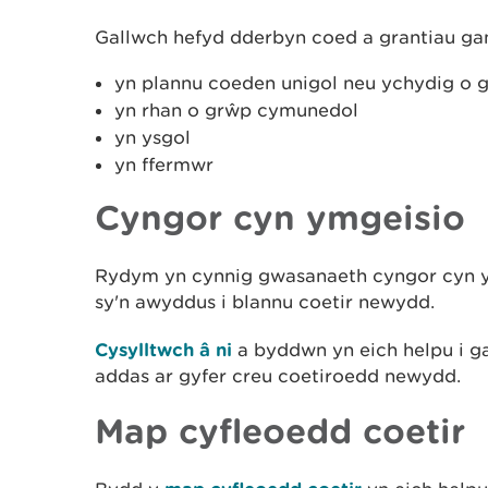
Gallwch hefyd dderbyn coed a grantiau g
yn plannu coeden unigol neu ychydig o 
yn rhan o grŵp cymunedol
yn ysgol
yn ffermwr
Cyngor cyn ymgeisio
Rydym yn cynnig gwasanaeth cyngor cyn y
sy'n awyddus i blannu coetir newydd.
Cysylltwch â ni
a byddwn yn eich helpu i ga
addas ar gyfer creu coetiroedd newydd.
Map cyfleoedd coetir