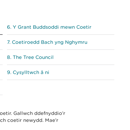
Y Grant Buddsoddi mewn Coetir
Coetiroedd Bach yng Nghymru
The Tree Council
Cysylltwch â ni
coetir. Gallwch ddefnyddio’r
eich coetir newydd. Mae’r