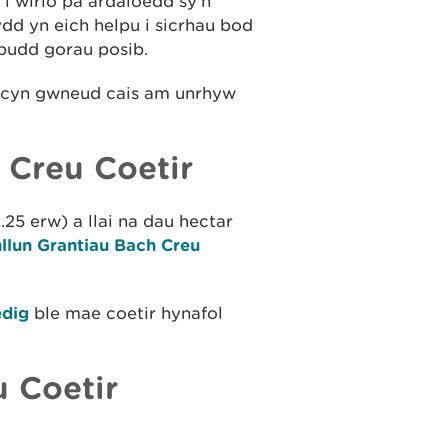
 i wirio pa ardaloedd sy’n
dd yn eich helpu i sicrhau bod
 budd gorau posib.
r cyn gwneud cais am unrhyw
 Creu Coetir
25 erw) a llai na dau hectar
llun Grantiau Bach Creu
edig
ble mae coetir hynafol
u Coetir