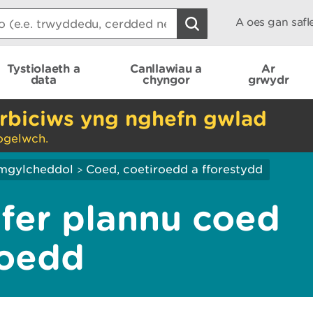
A oes gan saf
Tystiolaeth a
Canllawiau a
Ar
data
chyngor
grwydr
rbiciws yng nghefn gwlad
ogelwch.
mgylcheddol
Coed, coetiroedd a fforestydd
>
yfer plannu coed
roedd