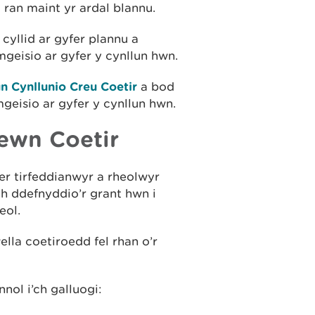
 ran maint yr ardal blannu.
cyllid ar gyfer plannu a
mgeisio ar gyfer y cynllun hwn.
un Cynllunio Creu Coetir
a bod
geisio ar gyfer y cynllun hwn.
ewn Coetir
er tirfeddianwyr a rheolwyr
h ddefnyddio’r grant hwn i
eol.
ella coetiroedd fel rhan o’r
nol i’ch galluogi: