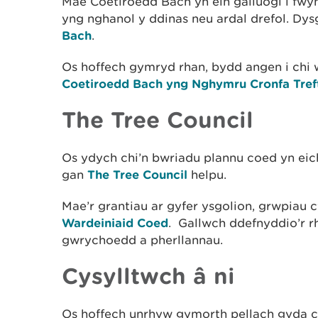
Mae Coetiroedd Bach yn ein galluogi i fw
yng nghanol y ddinas neu ardal drefol. D
Bach
.
Os hoffech gymryd rhan, bydd angen i chi 
Coetiroedd Bach yng Nghymru Cronfa Treft
The Tree Council
Os ydych chi’n bwriadu plannu coed yn eic
gan
The Tree Council
helpu.
Mae’r grantiau ar gyfer ysgolion, grwpiau
Wardeiniaid Coed
. Gallwch ddefnyddio’r rh
gwrychoedd a pherllannau.
Cysylltwch â ni
Os hoffech unrhyw gymorth pellach gyda c