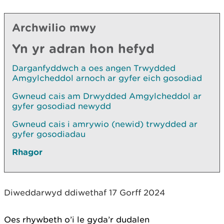
Archwilio mwy
Yn yr adran hon hefyd
Darganfyddwch a oes angen Trwydded
Amgylcheddol arnoch ar gyfer eich gosodiad
Gwneud cais am Drwydded Amgylcheddol ar
gyfer gosodiad newydd
Gwneud cais i amrywio (newid) trwydded ar
gyfer gosodiadau
Rhagor
Diweddarwyd ddiwethaf 17 Gorff 2024
Oes rhywbeth o’i le gyda’r dudalen