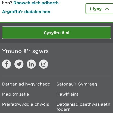
hon?
Rhowch eich adborth
.
I fyny
Argraffu’r dudalen hon
Cysylltu â ni
Ymuno â'r sgwrs
Datganiad hygyrchedd
Safonau'r Gymraeg
Map o'r safle
Hawlfraint
Preifatrwydd a chwcis
Datganiad caethwasiaeth
fodern