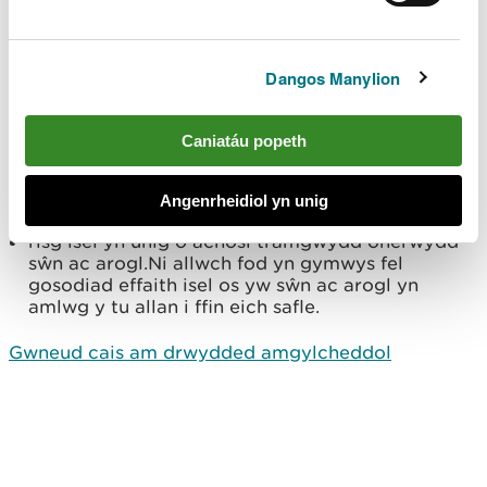
gosodiad gwres a phŵer cyfunol i gyflenwi
unrhyw wres ar gyfer prosesau mewnol, 10MW
(trwy drydan wedi’i fewnforio a thrwy losgi
Dangos Manylion
tanwydd ar y safle)
Rhaid i osodiadau effaith isel fod â’r canlynol:
Caniatáu popeth
mesurau cyfyngu i atal allyriadau rhag dianc i
ddŵr wyneb, carthffos neu dir sy'n cael eu cynnal
Angenrheidiol yn unig
bob amser
risg isel yn unig o achosi tramgwydd oherwydd
sŵn ac arogl.Ni allwch fod yn gymwys fel
gosodiad effaith isel os yw sŵn ac arogl yn
amlwg y tu allan i ffin eich safle.
Gwneud cais am drwydded amgylcheddol