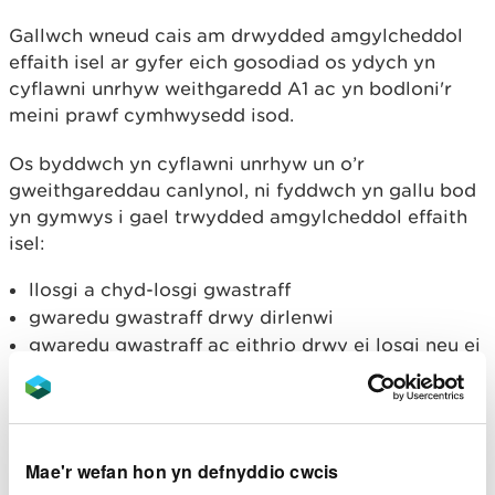
Gallwch wneud cais am drwydded amgylcheddol
effaith isel ar gyfer eich gosodiad os ydych yn
cyflawni unrhyw weithgaredd A1 ac yn bodloni'r
meini prawf cymhwysedd isod.
Os byddwch yn cyflawni unrhyw un o’r
gweithgareddau canlynol, ni fyddwch yn gallu bod
yn gymwys i gael trwydded amgylcheddol effaith
isel:
llosgi a chyd-losgi gwastraff
gwaredu gwastraff drwy dirlenwi
gwaredu gwastraff ac eithrio drwy ei losgi neu ei
dirlenwi
adfer gwastraff
Yn gymwys fel gosodiad
Mae'r wefan hon yn defnyddio cwcis
effaith isel