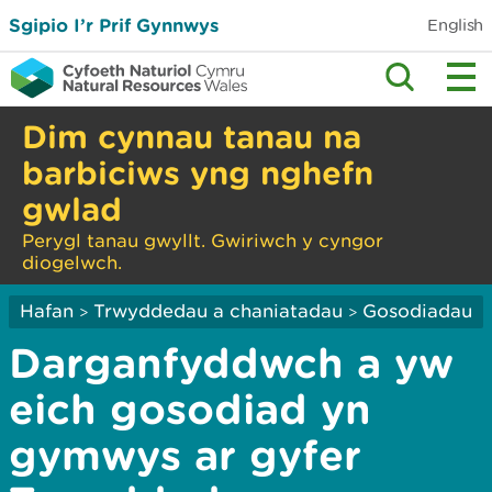
Sgipio I’r Prif Gynnwys
English
Dim cynnau tanau na
barbiciws yng nghefn
gwlad
Perygl tanau gwyllt. Gwiriwch y cyngor
diogelwch.
Hafan
Trwyddedau a chaniatadau
Gosodiadau
>
>
Darganfyddwch a yw
eich gosodiad yn
gymwys ar gyfer