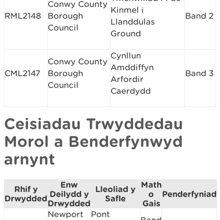
Conwy County
Kinmel i
RML2148
Borough
Band 2
Llanddulas
Council
Ground
Cynllun
Conwy County
Amddiffyn
CML2147
Borough
Band 3
Arfordir
Council
Caerdydd
Ceisiadau Trwyddedau
Morol a Benderfynwyd
arnynt
Enw
Math
Rhif y
Lleoliad y
Deilydd y
o
Penderfyniad
Drwydded
Safle
Drwydded
Gais
Newport
Pont