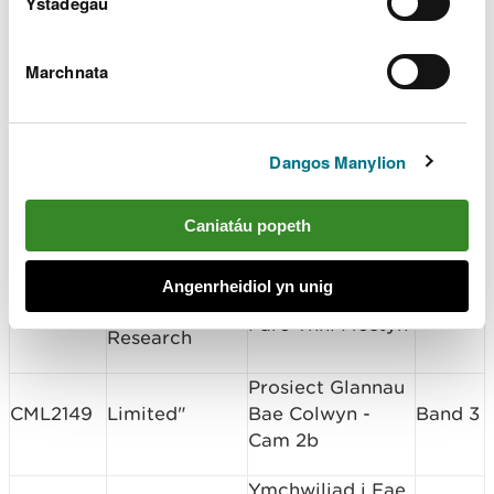
Ystadegau
trading as Câr-
3 hectar yn Sain
Y-Môr
Ramsey
Marchnata
Ceredigion
Cais
Harbwr Cei
SP2107
County
Cynllun
Newydd
Council
Sampl
Dangos Manylion
Ceredigion
Cais
Harbwr
SP2108
County
Cynllun
Aberysywyth
Caniatáu popeth
Council
Sampl
"ABP Marine
Angenrheidiol yn unig
Arolwg Benthig
RML2150
Environmental
Band 1
Parc Ynni Mostyn
Research
Prosiect Glannau
CML2149
Limited"
Bae Colwyn -
Band 3
Cam 2b
Ymchwiliad i Fae