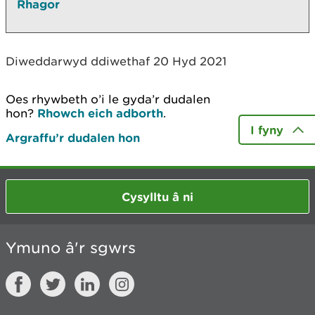
Rhagor
Diweddarwyd ddiwethaf 20 Hyd 2021
Oes rhywbeth o’i le gyda’r dudalen
hon?
Rhowch eich adborth
.
I fyny
Argraffu’r dudalen hon
Cysylltu â ni
Ymuno â'r sgwrs