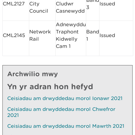
Band
CML2127
City
Cludwr
Issued
3
Council
Casnewydd
Adnewyddu
Network
Traphont
Band
CML2145
Issued
Rail
Kidwelly
1
Cam 1
Archwilio mwy
Yn yr adran hon hefyd
Ceisiadau am drwyddedau morol Ionawr 2021
Ceisiadau am drwyddedau morol Chwefror
2021
Ceisiadau am drwyddedau morol Mawrth 2021