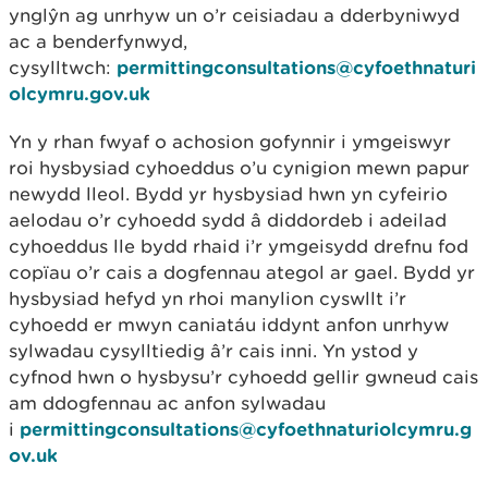
ynglŷn ag unrhyw un o’r ceisiadau a dderbyniwyd
ac a benderfynwyd,
cysylltwch:
permittingconsultations@cyfoethnaturi
olcymru.gov.uk
Yn y rhan fwyaf o achosion gofynnir i ymgeiswyr
roi hysbysiad cyhoeddus o’u cynigion mewn papur
newydd lleol. Bydd yr hysbysiad hwn yn cyfeirio
aelodau o’r cyhoedd sydd â diddordeb i adeilad
cyhoeddus lle bydd rhaid i’r ymgeisydd drefnu fod
copïau o’r cais a dogfennau ategol ar gael. Bydd yr
hysbysiad hefyd yn rhoi manylion cyswllt i’r
cyhoedd er mwyn caniatáu iddynt anfon unrhyw
sylwadau cysylltiedig â’r cais inni. Yn ystod y
cyfnod hwn o hysbysu’r cyhoedd gellir gwneud cais
am ddogfennau ac anfon sylwadau
i
permittingconsultations@cyfoethnaturiolcymru.g
ov.uk