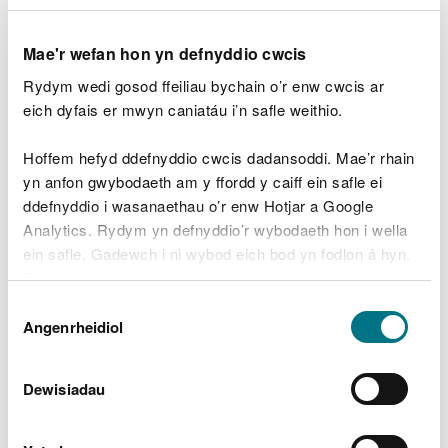
Harbwr Mewnol
Commissioners
Sampl
a'r sianel Allanol
Mae'r wefan hon yn defnyddio cwcis
Afon Teifi
Cyfleusterau
Rydym wedi gosod ffeiliau bychain o’r enw cwcis ar
CML2134
Band 1
Fariways Ltd
Angori Afon Teifi
eich dyfais er mwyn caniatáu i’n safle weithio.
Achos Busnes
Hoffem hefyd ddefnyddio cwcis dadansoddi. Mae’r rhain
Cyngor Sir
Llawn Wal
CML2153
yn anfon gwybodaeth am y ffordd y caiff ein safle ei
Band 2
Ynys Mon
Amddiffyn Môr
ddefnyddio i wasanaethau o’r enw Hotjar a Google
Bae Glanfa Goch
Analytics. Rydym yn defnyddio’r wybodaeth hon i wella
ein safle. Gadewch i ni wybod eich bod yn fodlon â hyn.
Cynllun
Denbighshire
Byddwn yn defnyddio cwci i gadw eich dewis.
Amddiffynfeydd
CML2152
County
Band 3
Dewis
Arfordirol y Rhyl
Council
Gellir
darllen mwy am ein cwcis
cyn i chi ddewis.
Angenrheidiol
Caniatâd
Ganolog
For the Love
Câr-Y-Môr - Safle
Dewisiadau
of the Sea
IMTA Gwymon a
DEML2151
Limited
Physgod Cregyn
Band 2