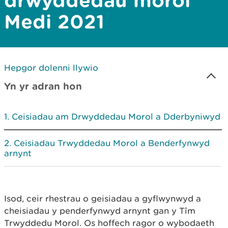
drwyddedau morol
Medi 2021
Hepgor dolenni llywio
Yn yr adran hon
Ceisiadau am Drwyddedau Morol a Dderbyniwyd
Ceisiadau Trwyddedau Morol a Benderfynwyd
arnynt
Isod, ceir rhestrau o geisiadau a gyflwynwyd a
cheisiadau y penderfynwyd arnynt gan y Tîm
Trwyddedu Morol. Os hoffech ragor o wybodaeth