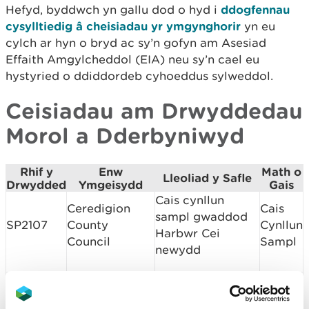
Hefyd, byddwch yn gallu dod o hyd i
ddogfennau
cysylltiedig â cheisiadau yr ymgynghorir
yn eu
cylch ar hyn o bryd ac sy’n gofyn am Asesiad
Effaith Amgylcheddol (EIA) neu sy’n cael eu
hystyried o ddiddordeb cyhoeddus sylweddol.
Ceisiadau am Drwyddedau
Morol a Dderbyniwyd
Rhif y
Enw
Math o
Lleoliad y Safle
Drwydded
Ymgeisydd
Gais
Cais cynllun
Ceredigion
Cais
sampl gwaddod
SP2107
County
Cynllun
Harbwr Cei
Council
Sampl
newydd
Harbwr
Saundersfoot
Cais
Saundersfoot, yr
SP2109
Harbour
Cynllun