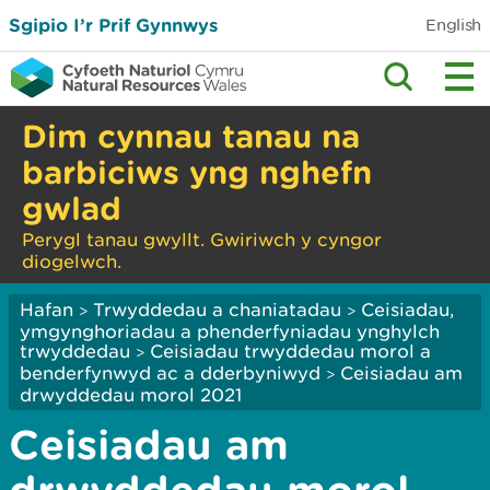
Sgipio I’r Prif Gynnwys
English
Dim cynnau tanau na
barbiciws yng nghefn
gwlad
Perygl tanau gwyllt. Gwiriwch y cyngor
diogelwch.
Hafan
Trwyddedau a chaniatadau
Ceisiadau,
>
>
ymgynghoriadau a phenderfyniadau ynghylch
trwyddedau
Ceisiadau trwyddedau morol a
>
benderfynwyd ac a dderbyniwyd
Ceisiadau am
>
drwyddedau morol 2021
Ceisiadau am