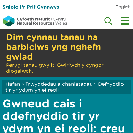
Sgipio I’r Prif Gynnwys
English
Dim cynnau tanau na
barbiciws yng nghefn
gwlad
Perygl tanau gwyllt. Gwiriwch y cyngor
diogelwch.
Hafan
Trwyddedau a chaniatadau
Defnyddio
>
>
tir yr ydym yn ei reoli
Gwneud cais i
ddefnyddio tir yr
ydym yn ei reoli: creu