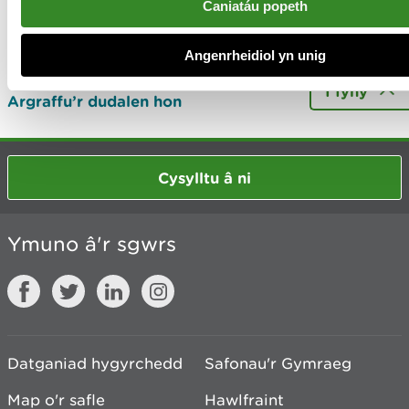
Diweddarwyd ddiwethaf 2 Meh 2025
Caniatáu popeth
Oes rhywbeth o’i le gyda’r dudalen
Angenrheidiol yn unig
hon?
Rhowch eich adborth
.
I fyny
Argraffu’r dudalen hon
Cysylltu â ni
Ymuno â'r sgwrs
Datganiad hygyrchedd
Safonau'r Gymraeg
Map o'r safle
Hawlfraint