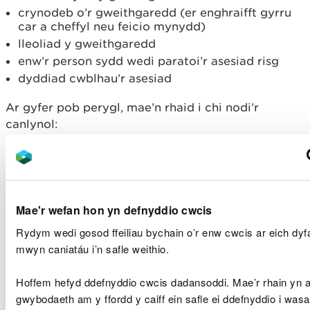
crynodeb o’r gweithgaredd (er enghraifft gyrru
car a cheffyl neu feicio mynydd)
lleoliad y gweithgaredd
enw’r person sydd wedi paratoi’r asesiad risg
dyddiad cwblhau’r asesiad
Ar gyfer pob perygl, mae’n rhaid i chi nodi’r
canlynol:
pwy allai gael ei niweidio
dulliau rheoli y byddwch yn eu rhoi ar waith
could be harmed
controls you will put in place
Mae'r wefan hon yn defnyddio cwcis
the risk rating for severity, likelihood of harm
Rydym wedi gosod ffeiliau bychain o’r enw cwcis ar eich dyfa
and level of risk
mwyn caniatáu i’n safle weithio.
Enghraifft
Hoffem hefyd ddefnyddio cwcis dadansoddi. Mae’r rhain yn 
gwybodaeth am y ffordd y caiff ein safle ei ddefnyddio i was