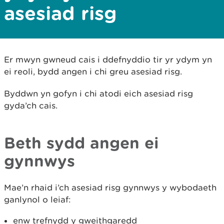
asesiad risg
Er mwyn gwneud cais i ddefnyddio tir yr ydym yn
ei reoli, bydd angen i chi greu asesiad risg.
Byddwn yn gofyn i chi atodi eich asesiad risg
gyda’ch cais.
Beth sydd angen ei
gynnwys
Mae’n rhaid i’ch asesiad risg gynnwys y wybodaeth
ganlynol o leiaf:
enw trefnydd y gweithgaredd