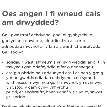
Oes angen i fi wneud cais
am drwydded?
Gall gwastraff echdynnol gael ei gynhyrchu o
ganlyniad i chwilota, cloddio, trin a storio
adnoddau mwynol ar y lan a gwaith chwarelydda.
Gall fod yn:
solidau gwastraff neu’n slyri sy’n weddill ar ôl trin
mwynau gan ddefnyddio nifer o dechnegau
craig a phridd neu ddeunydd arall ar ben y graig
y mae gweithrediadau echdynnu’n eu symud
wrth asesu mwyn neu gorff mwynol, yn cynnwys
yn ystod y cam cyn-gynhyrchu
pridd, er enghraifft, haen uchaf y tir, yn cynnwys
yr isbridd
Darllenwch ein dehongliad o’r diffiniad o wastraff