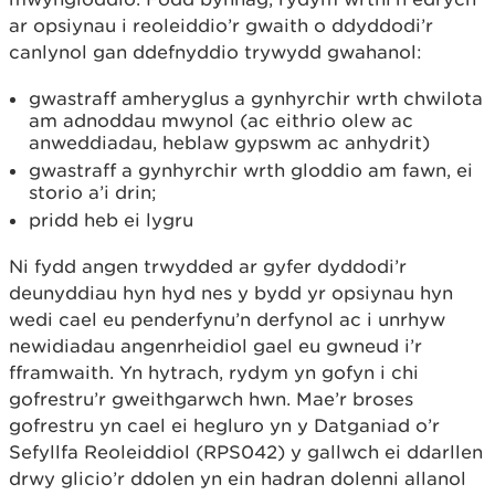
ar opsiynau i reoleiddio’r gwaith o ddyddodi’r
canlynol gan ddefnyddio trywydd gwahanol:
gwastraff amheryglus a gynhyrchir wrth chwilota
am adnoddau mwynol (ac eithrio olew ac
anweddiadau, heblaw gypswm ac anhydrit)
gwastraff a gynhyrchir wrth gloddio am fawn, ei
storio a’i drin;
pridd heb ei lygru
Ni fydd angen trwydded ar gyfer dyddodi’r
deunyddiau hyn hyd nes y bydd yr opsiynau hyn
wedi cael eu penderfynu’n derfynol ac i unrhyw
newidiadau angenrheidiol gael eu gwneud i’r
fframwaith. Yn hytrach, rydym yn gofyn i chi
gofrestru’r gweithgarwch hwn. Mae’r broses
gofrestru yn cael ei hegluro yn y Datganiad o’r
Sefyllfa Reoleiddiol (RPS042) y gallwch ei ddarllen
drwy glicio’r ddolen yn ein hadran dolenni allanol