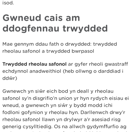
isod.
Gwneud cais am
ddogfennau trwydded
Mae gennym ddau fath o drwydded: trwydded
rheolau safonol a trwydded bwrpasol
Trwydded rheolau safonol
ar gyfer rheoli gwastraff
echdynnol anadweithiol (heb ollwng o darddiad i
ddŵr)
Gwnewch yn siŵr eich bod yn deall y rheolau
safonol sy’n disgrifio’n union yr hyn rydych eisiau ei
wneud, a gwnewch yn siŵr y bydd modd ichi
fodloni gofynion y rheolau hyn. Darllenwch drwy’r
rheolau safonol llawn yn drylwyr a’r asesiad risg
generig cysylltiedig. Os na allwch gydymffurfio ag