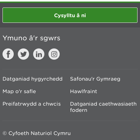
Cysylltu â ni
Ymuno â'r sgwrs
Datganiad hygyrchedd
Safonau'r Gymraeg
Map o'r safle
Hawlfraint
Preifatrwydd a chwcis
Datganiad caethwasiaeth
fodern
© Cyfoeth Naturiol Cymru