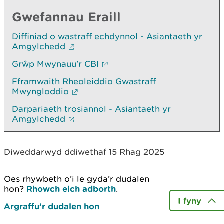
Gwefannau Eraill
Diffiniad o wastraff echdynnol - Asiantaeth yr
Amgylchedd
Grŵp Mwynauu'r CBI
Fframwaith Rheoleiddio Gwastraff
Mwyngloddio
Darpariaeth trosiannol - Asiantaeth yr
Amgylchedd
Diweddarwyd ddiwethaf 15 Rhag 2025
Oes rhywbeth o’i le gyda’r dudalen
hon?
Rhowch eich adborth
.
I fyny
Argraffu’r dudalen hon