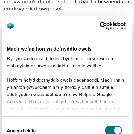
unrhyw un o’r rheolau safonol, rhaid ichi wneud cais
am drwydded bwrpasol.
Mae’r trwyddedau rheolau safonol sydd ar gael a’r
asesiadau risg generig ar gyfer pob un ohonynt, ar
ein tudalen
Gwneud cais am drwydded safonol ar
gyfer gweithgareddau gwastraff
.
Mae'r wefan hon yn defnyddio cwcis
Trwydded bwrpasol
ar gyfer unrhyw weithrediadau
Rydym wedi gosod ffeiliau bychain o’r enw cwcis ar
gwastraff mwyngloddio eraill. Mae hyn yn cynnwys
eich dyfais er mwyn caniatáu i’n safle weithio.
gweithrediadau gwastraff mwyngloddio gyda
gollyngiadau dŵr newydd, safleoedd Categori A, a
Hoffem hefyd ddefnyddio cwcis dadansoddi. Mae’r rhain
safleoedd nad ydyn nhw’n ymdrin â gwastraff
yn anfon gwybodaeth am y ffordd y caiff ein safle ei
anadweithiol.
ddefnyddio i wasanaethau o’r enw Hotjar a Google
Analytics. Rydym yn defnyddio’r wybodaeth hon i wella
Mae gollyngiadau dŵr yn cael eu rheoleiddio o dan
ein safle. Gadewch i ni wybod eich bod yn fodlon â hyn.
y Rheoliadau Trwyddedu Amgylcheddol hefyd. Os
Byddwn yn defnyddio cwci i gadw eich dewis.
oes gennych chi ganiatâd i ollwng dŵr o
Dewis
weithgarwch mwyngloddio ar hyn o bryd, mae
Gellir
darllen mwy am ein cwcis
cyn i chi ddewis.
Angenrheidiol
Caniatâd