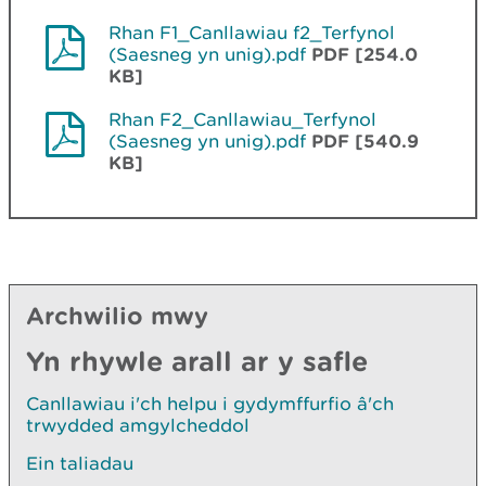
Rhan F1_Canllawiau f2_Terfynol
(Saesneg yn unig).pdf
PDF [254.0
KB]
Rhan F2_Canllawiau_Terfynol
(Saesneg yn unig).pdf
PDF [540.9
KB]
Archwilio mwy
Yn rhywle arall ar y safle
Canllawiau i'ch helpu i gydymffurfio â'ch
trwydded amgylcheddol
Ein taliadau