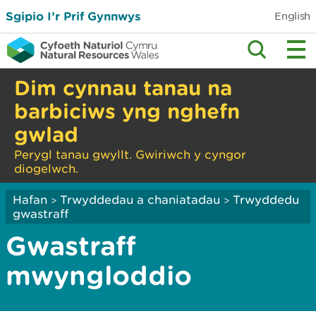
Sgipio I’r Prif Gynnwys
English
Dim cynnau tanau na
barbiciws yng nghefn
gwlad
Perygl tanau gwyllt. Gwiriwch y cyngor
diogelwch.
Hafan
Trwyddedau a chaniatadau
Trwyddedu
>
>
gwastraff
Gwastraff
mwyngloddio