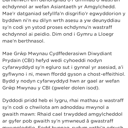
echdynnol ar wefan Asiantaeth yr Amgylchedd.
Mae’r datganiad sefyllfa’n disgrifio’r egwyddorion y
byddwn ni’n eu dilyn wrth asesu a yw deunyddiau
sy’n codi yn ystod proses echdynnu’n wastraff
echdynnol ai peidio. Dim ond i Gymru a Lloegr
mae’n berthnasol.
Mae Grŵp Mwynau Cydffederasiwn Diwydiant
Prydain (CBI) hefyd wedi cyhoeddi nodyn
cyfarwyddyd sy’n egluro sut i gynnal yr asesiad, a’i
gyflwyno i ni, mewn ffordd gyson a chost-effeithiol.
Bydd y nodyn cyfarwyddyd hwn ar gael ar wefan
Grŵp Mwynau y CBI (gweler dolen isod).
Dyddodi pridd heb ei lygru, rhai mathau o wastraff
sy’n codi o chwilota am adnoddau mwynol a
gwaith mawn: Rhaid cael trwydded amgylcheddol
ar gyfer pob gwaith sy’n ymwneud â gwastraff
mwyngloddio. Fodd bynnag, rydym wrthi’n edrych