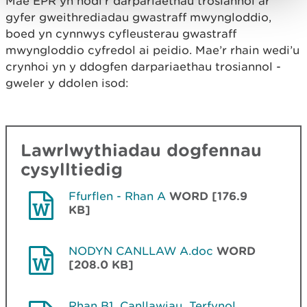
Mae EPR yn nodi’r darpariaethau trosiannol ar
gyfer gweithrediadau gwastraff mwyngloddio,
boed yn cynnwys cyfleusterau gwastraff
mwyngloddio cyfredol ai peidio. Mae’r rhain wedi’u
crynhoi yn y ddogfen darpariaethau trosiannol -
gweler y ddolen isod:
Lawrlwythiadau dogfennau
cysylltiedig
Ffurflen - Rhan A
WORD [176.9
KB]
NODYN CANLLAW A.doc
WORD
[208.0 KB]
Rhan B1_Canllawiau_Terfynol