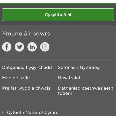
Cysylltu â ni
Ymuno â'r sgwrs
Datganiad hygyrchedd
Safonau'r Gymraeg
Map o'r safle
Hawlfraint
Preifatrwydd a chwcis
Datganiad caethwasiaeth
fodern
© Cyfoeth Naturiol Cymru