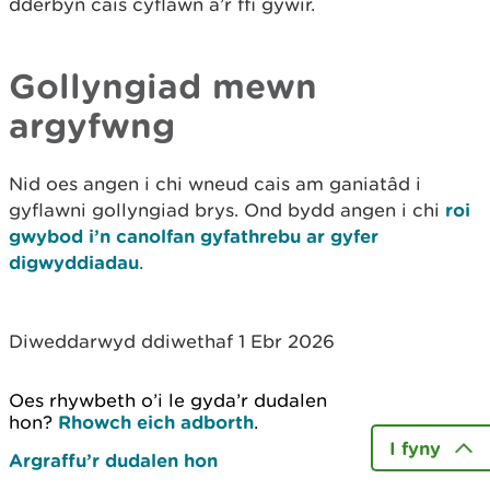
dderbyn cais cyflawn a’r ffi gywir.
Gollyngiad mewn
argyfwng
Nid oes angen i chi wneud cais am ganiatâd i
gyflawni gollyngiad brys. Ond bydd angen i chi
roi
gwybod i’n canolfan gyfathrebu ar gyfer
digwyddiadau
.
Diweddarwyd ddiwethaf 1 Ebr 2026
Oes rhywbeth o’i le gyda’r dudalen
hon?
Rhowch eich adborth
.
I fyny
Argraffu’r dudalen hon