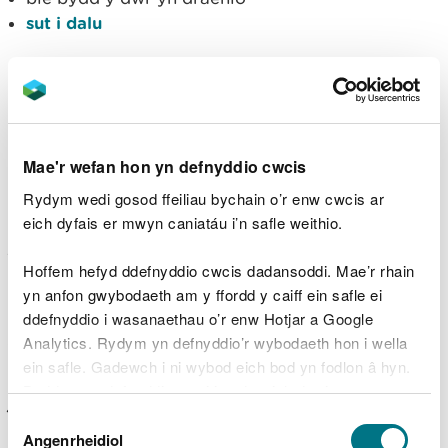
sut i dalu
Dogfennau i’w llwytho i
fyny
Mae'r wefan hon yn defnyddio cwcis
Cynllun safle yn dangos y safle, y pwynt gollwng
Rydym wedi gosod ffeiliau bychain o’r enw cwcis ar
a’r pwynt monitro.
eich dyfais er mwyn caniatáu i’n safle weithio.
Manylion am sut byddwch chi’n lliniaru perygl
Hoffem hefyd ddefnyddio cwcis dadansoddi. Mae’r rhain
llygredd. Er enghraifft, deuclorineiddio’r dŵr, neu
yn anfon gwybodaeth am y ffordd y caiff ein safle ei
gyfyngu ar ryddhau solidau crog.
ddefnyddio i wasanaethau o’r enw Hotjar a Google
Ffotograffau neu wybodaeth arall i gefnogi eich
Analytics. Rydym yn defnyddio’r wybodaeth hon i wella
cais.
ein safle. Gadewch i ni wybod eich bod yn fodlon â hyn.
Byddwn yn defnyddio cwci i gadw eich dewis.
Dogfennau ychwanegol y mae angen i chi eu
Dewis
paratoi os ydych yn rhyddhau o gronfa ddŵr
.
Gellir
darllen mwy am ein cwcis
cyn i chi ddewis.
Angenrheidiol
Caniatâd