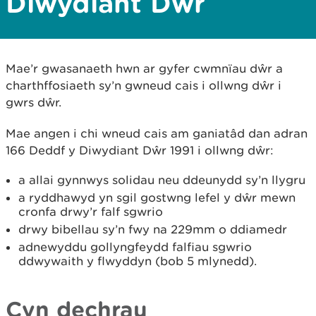
Diwydiant Dŵr
Mae’r gwasanaeth hwn ar gyfer cwmnïau dŵr a
charthffosiaeth sy’n gwneud cais i ollwng dŵr i
gwrs dŵr.
Mae angen i chi wneud cais am ganiatâd dan adran
166 Deddf y Diwydiant Dŵr 1991 i ollwng dŵr:
a allai gynnwys solidau neu ddeunydd sy’n llygru
a ryddhawyd yn sgil gostwng lefel y dŵr mewn
cronfa drwy’r falf sgwrio
drwy bibellau sy’n fwy na 229mm o ddiamedr
adnewyddu gollyngfeydd falfiau sgwrio
ddwywaith y flwyddyn (bob 5 mlynedd).
Cyn dechrau