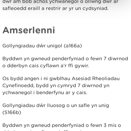
dŵr am bob achos ychwanegol o ollwng dŵr ar
safleoedd eraill a restrir ar yr un cydsyniad.
Amserlenni
Gollyngiadau dŵr unigol (a166a)
Byddwn yn gwneud penderfyniad o fewn 7 diwrnod
o dderbyn cais cyflawn a’r ffi gywir.
Os bydd angen i ni gwblhau Asesiad Rheoliadau
Cynefinoedd, bydd yn cymryd 7 diwrnod yn
ychwanegol i benderfynu ar y cais.
Gollyngiadau dŵr lluosog o un safle yn unig
(S166b)
Byddwn yn gwneud penderfyniad o fewn 3 mis o