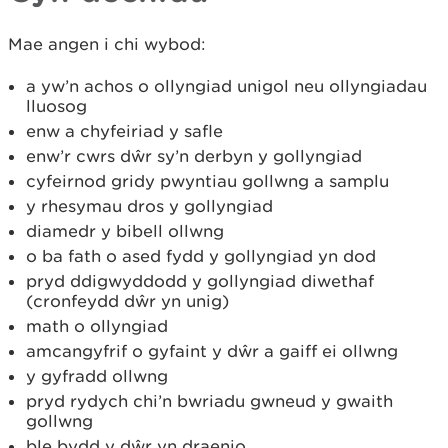
Mae angen i chi wybod:
a yw’n achos o ollyngiad unigol neu ollyngiadau
lluosog
enw a chyfeiriad y safle
enw’r cwrs dŵr sy’n derbyn y gollyngiad
cyfeirnod gridy pwyntiau gollwng a samplu
y rhesymau dros y gollyngiad
diamedr y bibell ollwng
o ba fath o ased fydd y gollyngiad yn dod
pryd ddigwyddodd y gollyngiad diwethaf
(cronfeydd dŵr yn unig)
math o ollyngiad
amcangyfrif o gyfaint y dŵr a gaiff ei ollwng
y gyfradd ollwng
pryd rydych chi’n bwriadu gwneud y gwaith
gollwng
ble bydd y dŵr yn draenio