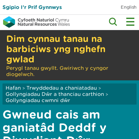
Sgipio I’r Prif Gynnwys
English
Dim cynnau tanau na
barbiciws yng nghefn
gwlad
Perygl tanau gwyllt. Gwiriwch y cyngor
diogelwch.
Hafan
Trwyddedau a chaniatadau
>
>
Gollyngiadau Dŵr a thanciau carthion
>
Gollyngiadau cwmni dŵr
Gwneud cais am
ganiatâd Deddf y