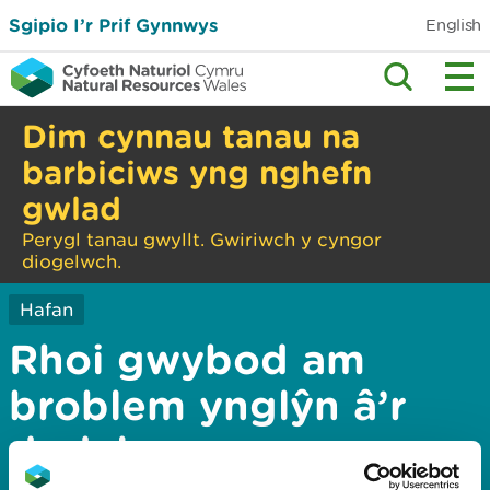
Sgipio I’r Prif Gynnwys
English
Dim cynnau tanau na
barbiciws yng nghefn
gwlad
Perygl tanau gwyllt. Gwiriwch y cyngor
diogelwch.
Hafan
Rhoi gwybod am
broblem ynglŷn â’r
dudalen