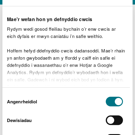
Mae'r wefan hon yn defnyddio cwcis
Rydym wedi gosod ffeiliau bychain o’r enw cwcis ar
D
y
eich dyfais er mwyn caniatáu i’n safle weithio.
Beth oeddech chi’n wneud?
w
e
Hoffem hefyd ddefnyddio cwcis dadansoddi. Mae’r rhain
d
yn anfon gwybodaeth am y ffordd y caiff ein safle ei
w
Peidiwch â chynnwys gwybodaeth bersonol neu
ddefnyddio i wasanaethau o’r enw Hotjar a Google
c
ariannol
h
Analytics. Rydym yn defnyddio’r wybodaeth hon i wella
w
ein safle. Gadewch i ni wybod eich bod yn fodlon â hyn.
r
Byddwn yn defnyddio cwci i gadw eich dewis.
t
Beth oedd yn mynd o’i le?
Dewis
h
Gellir
darllen mwy am ein cwcis
cyn i chi ddewis.
Angenrheidiol
y
Caniatâd
m
a
m
Dewisiadau
e
i