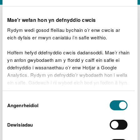
Mae'r wefan hon yn defnyddio cwcis
Rydym wedi gosod ffeiliau bychain o’r enw cwcis ar
D
y
eich dyfais er mwyn caniatáu i’n safle weithio.
Beth oeddech chi’n wneud?
w
e
Hoffem hefyd ddefnyddio cwcis dadansoddi. Mae’r rhain
d
yn anfon gwybodaeth am y ffordd y caiff ein safle ei
w
Peidiwch â chynnwys gwybodaeth bersonol neu
ddefnyddio i wasanaethau o’r enw Hotjar a Google
c
ariannol
h
Analytics. Rydym yn defnyddio’r wybodaeth hon i wella
w
ein safle. Gadewch i ni wybod eich bod yn fodlon â hyn.
r
Byddwn yn defnyddio cwci i gadw eich dewis.
t
Beth oedd yn mynd o’i le?
Dewis
h
Gellir
darllen mwy am ein cwcis
cyn i chi ddewis.
Angenrheidiol
y
Caniatâd
m
a
m
Dewisiadau
e
i