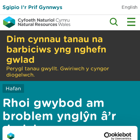
Sgipio I’r Prif Gynnwys
English
Dim cynnau tanau na
barbiciws yng nghefn
gwlad
Perygl tanau gwyllt. Gwiriwch y cyngor
diogelwch.
Hafan
Rhoi gwybod am
broblem ynglŷn â’r
dudalen