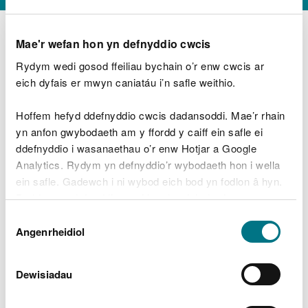
Mae'r wefan hon yn defnyddio cwcis
Rydym wedi gosod ffeiliau bychain o’r enw cwcis ar
D
y
eich dyfais er mwyn caniatáu i’n safle weithio.
Beth oeddech chi’n wneud?
w
e
Hoffem hefyd ddefnyddio cwcis dadansoddi. Mae’r rhain
d
yn anfon gwybodaeth am y ffordd y caiff ein safle ei
w
Peidiwch â chynnwys gwybodaeth bersonol neu
ddefnyddio i wasanaethau o’r enw Hotjar a Google
c
ariannol
h
Analytics. Rydym yn defnyddio’r wybodaeth hon i wella
w
ein safle. Gadewch i ni wybod eich bod yn fodlon â hyn.
r
Byddwn yn defnyddio cwci i gadw eich dewis.
t
Beth oedd yn mynd o’i le?
Dewis
h
Gellir
darllen mwy am ein cwcis
cyn i chi ddewis.
Angenrheidiol
y
Caniatâd
m
a
m
Dewisiadau
e
i