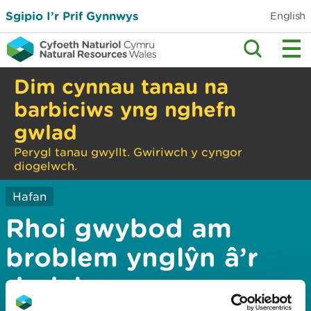
Sgipio I’r Prif Gynnwys
English
Dim cynnau tanau na
barbiciws yng nghefn
gwlad
Perygl tanau gwyllt. Gwiriwch y cyngor
diogelwch.
Hafan
Rhoi gwybod am
broblem ynglŷn â’r
dudalen