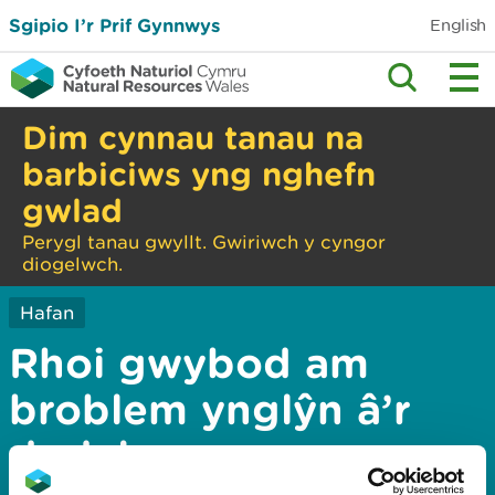
Sgipio I’r Prif Gynnwys
English
Dim cynnau tanau na
barbiciws yng nghefn
gwlad
Perygl tanau gwyllt. Gwiriwch y cyngor
diogelwch.
Hafan
Rhoi gwybod am
broblem ynglŷn â’r
dudalen