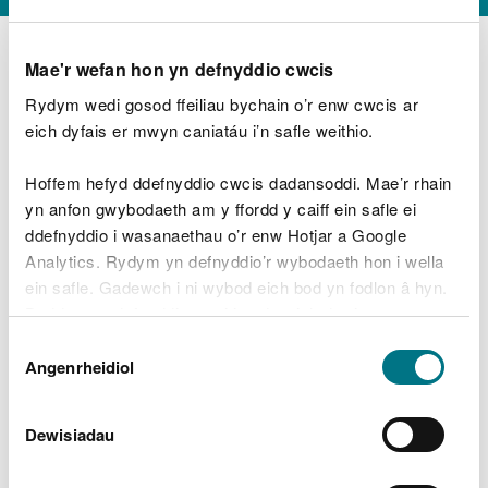
Mae'r wefan hon yn defnyddio cwcis
Rydym wedi gosod ffeiliau bychain o’r enw cwcis ar
D
y
eich dyfais er mwyn caniatáu i’n safle weithio.
Beth oeddech chi’n wneud?
w
e
Hoffem hefyd ddefnyddio cwcis dadansoddi. Mae’r rhain
d
yn anfon gwybodaeth am y ffordd y caiff ein safle ei
w
Peidiwch â chynnwys gwybodaeth bersonol neu
ddefnyddio i wasanaethau o’r enw Hotjar a Google
c
ariannol
h
Analytics. Rydym yn defnyddio’r wybodaeth hon i wella
w
ein safle. Gadewch i ni wybod eich bod yn fodlon â hyn.
r
Byddwn yn defnyddio cwci i gadw eich dewis.
t
Beth oedd yn mynd o’i le?
Dewis
h
Gellir
darllen mwy am ein cwcis
cyn i chi ddewis.
Angenrheidiol
y
Caniatâd
m
a
m
Dewisiadau
e
i