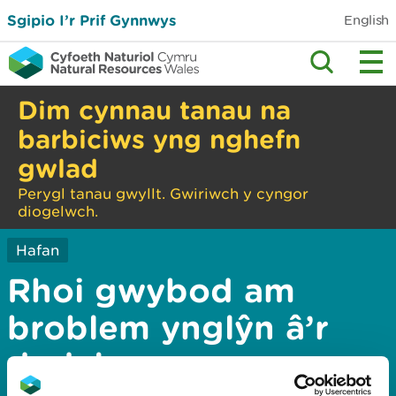
Sgipio I’r Prif Gynnwys
English
Dim cynnau tanau na
barbiciws yng nghefn
gwlad
Perygl tanau gwyllt. Gwiriwch y cyngor
diogelwch.
Hafan
Rhoi gwybod am
broblem ynglŷn â’r
dudalen