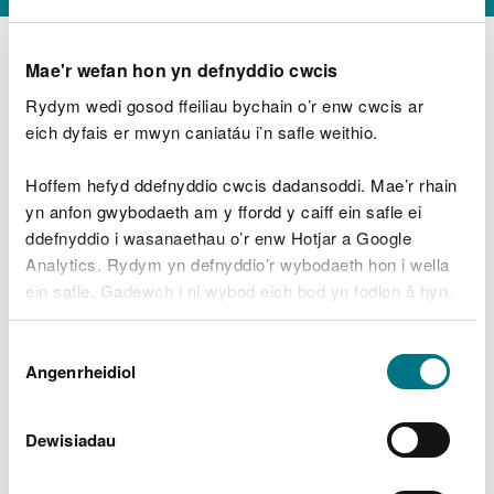
Mae'r wefan hon yn defnyddio cwcis
Rydym wedi gosod ffeiliau bychain o’r enw cwcis ar
D
y
eich dyfais er mwyn caniatáu i’n safle weithio.
Beth oeddech chi’n wneud?
w
e
Hoffem hefyd ddefnyddio cwcis dadansoddi. Mae’r rhain
d
yn anfon gwybodaeth am y ffordd y caiff ein safle ei
w
Peidiwch â chynnwys gwybodaeth bersonol neu
ddefnyddio i wasanaethau o’r enw Hotjar a Google
c
ariannol
h
Analytics. Rydym yn defnyddio’r wybodaeth hon i wella
w
ein safle. Gadewch i ni wybod eich bod yn fodlon â hyn.
r
Byddwn yn defnyddio cwci i gadw eich dewis.
t
Beth oedd yn mynd o’i le?
Dewis
h
Gellir
darllen mwy am ein cwcis
cyn i chi ddewis.
Angenrheidiol
y
Caniatâd
m
a
m
Dewisiadau
e
i