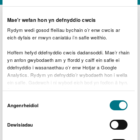
Mae'r wefan hon yn defnyddio cwcis
Rydym wedi gosod ffeiliau bychain o’r enw cwcis ar
D
y
eich dyfais er mwyn caniatáu i’n safle weithio.
Beth oeddech chi’n wneud?
w
e
Hoffem hefyd ddefnyddio cwcis dadansoddi. Mae’r rhain
d
yn anfon gwybodaeth am y ffordd y caiff ein safle ei
w
Peidiwch â chynnwys gwybodaeth bersonol neu
ddefnyddio i wasanaethau o’r enw Hotjar a Google
c
ariannol
h
Analytics. Rydym yn defnyddio’r wybodaeth hon i wella
w
ein safle. Gadewch i ni wybod eich bod yn fodlon â hyn.
r
Byddwn yn defnyddio cwci i gadw eich dewis.
t
Beth oedd yn mynd o’i le?
Dewis
h
Gellir
darllen mwy am ein cwcis
cyn i chi ddewis.
Angenrheidiol
y
Caniatâd
m
a
m
Dewisiadau
e
i