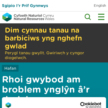
Sgipio I’r Prif Gynnwys
English
Dim cynnau tanau na
barbiciws yng nghefn
gwlad
Perygl tanau gwyllt. Gwiriwch y cyngor
diogelwch.
Hafan
Rhoi gwybod am
broblem ynglŷn â’r
dudalen