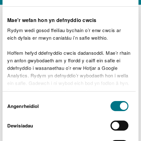
Mae'r wefan hon yn defnyddio cwcis
Rydym wedi gosod ffeiliau bychain o’r enw cwcis ar
D
y
eich dyfais er mwyn caniatáu i’n safle weithio.
Beth oeddech chi’n wneud?
w
e
Hoffem hefyd ddefnyddio cwcis dadansoddi. Mae’r rhain
d
yn anfon gwybodaeth am y ffordd y caiff ein safle ei
w
Peidiwch â chynnwys gwybodaeth bersonol neu
ddefnyddio i wasanaethau o’r enw Hotjar a Google
c
ariannol
h
Analytics. Rydym yn defnyddio’r wybodaeth hon i wella
w
ein safle. Gadewch i ni wybod eich bod yn fodlon â hyn.
r
Byddwn yn defnyddio cwci i gadw eich dewis.
t
Beth oedd yn mynd o’i le?
Dewis
h
Gellir
darllen mwy am ein cwcis
cyn i chi ddewis.
Angenrheidiol
y
Caniatâd
m
a
m
Dewisiadau
e
i