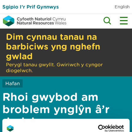
Sgipio I’r Prif Gynnwys
English
Dim cynnau tanau na
barbiciws yng nghefn
gwlad
Perygl tanau gwyllt. Gwiriwch y cyngor
diogelwch.
Hafan
Rhoi gwybod am
broblem ynglŷn â’r
dudalen