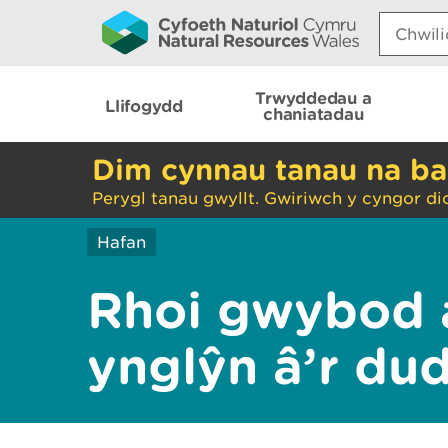
Search:
Trwyddedau a
Llifogydd
chaniatadau
Dim cynnau tanau na ba
Perygl tanau gwyllt. Gwiriwch y cyngor di
Hafan
Rhoi gwybod 
ynglŷn â’r du