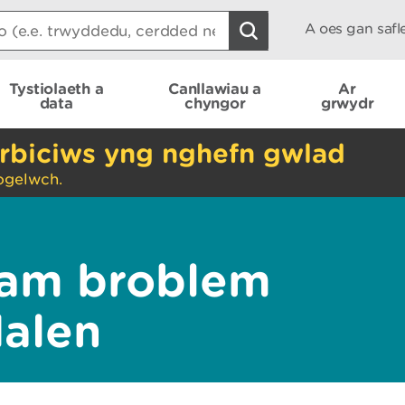
A oes gan saf
Tystiolaeth a
Canllawiau a
Ar
data
chyngor
grwydr
rbiciws yng nghefn gwlad
ogelwch.
am broblem
dalen