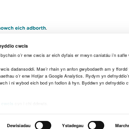
owch eich adborth
.
nyddio cwcis
bychain o’r enw cwcis ar eich dyfais er mwyn caniatáu i’n safle 
Y
wcis dadansoddi. Mae’r rhain yn anfon gwybodaeth am y ffordd y
anaethau o’r enw Hotjar a Google Analytics. Rydym yn defnyddio
ewch i ni wybod eich bod yn fodlon â hyn. Byddwn yn defnyddio 
aeg
Map o'r safle
Hawlfraint
Preifatrwydd a 
 cwcis
cyn i chi ddewis.
Dewisiadau
Ystadegau
March