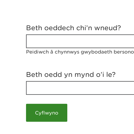
D
y
Beth oeddech chi’n wneud?
w
e
d
w
Peidiwch â chynnwys gwybodaeth bersonol
c
h
w
r
Beth oedd yn mynd o’i le?
t
h
y
m
a
m
e
i
c
h