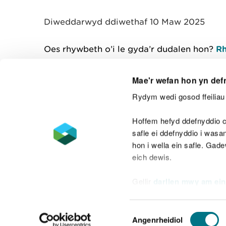
y
m
Diweddarwyd ddiwethaf 10 Maw 2025
w
e
l
Oes rhywbeth o’i le gyda’r dudalen hon?
Rh
i
a
d
Mae'r wefan hon yn def
Rydym wedi gosod ffeiliau 
Cysylltu â ni
Hoffem hefyd ddefnyddio c
safle ei ddefnyddio i was
hon i wella ein safle. Gad
eich dewis.
Datganiad hygyrchedd
Safonau'r Gymr
Gellir
darllen mwy am ein
Datganiad caethwasiaeth fodern
Dewis
Angenrheidiol
Caniatâd