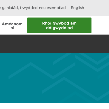
le ganiatâd, trwydded neu esemptiad
English
Rhoi gwybod am
Amdanom
ni
ddigwyddiad