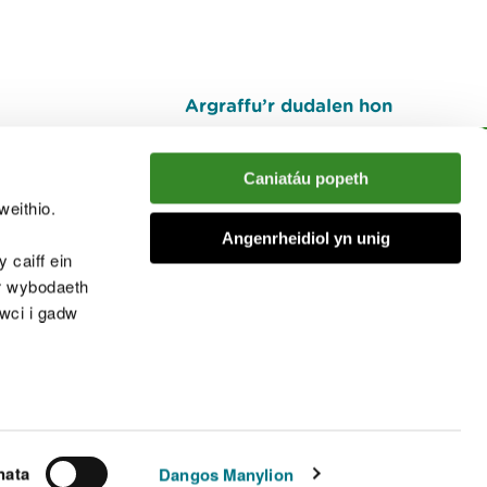
Argraffu’r dudalen hon
I fyny
Caniatáu popeth
weithio.
muno â'r sgwrs
Angenrheidiol yn unig
 caiff ein
’r wybodaeth
cwci i gadw
chwcis
nata
Dangos Manylion
© Cyfoeth Naturiol Cymru