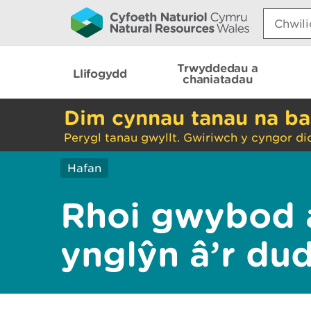
Search:
Trwyddedau a
Llifogydd
chaniatadau
Dim cynnau tanau na ba
Perygl tanau gwyllt. Gwiriwch y cyngor di
Hafan
Rhoi gwybod 
ynglŷn â’r du