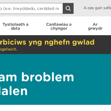
A oes gan saf
Tystiolaeth a
Canllawiau a
Ar
data
chyngor
grwydr
rbiciws yng nghefn gwlad
ogelwch.
am broblem
dalen