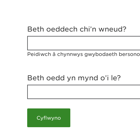
D
y
Beth oeddech chi’n wneud?
w
e
d
w
Peidiwch â chynnwys gwybodaeth bersonol
c
h
w
r
Beth oedd yn mynd o’i le?
t
h
y
m
a
m
e
i
c
h