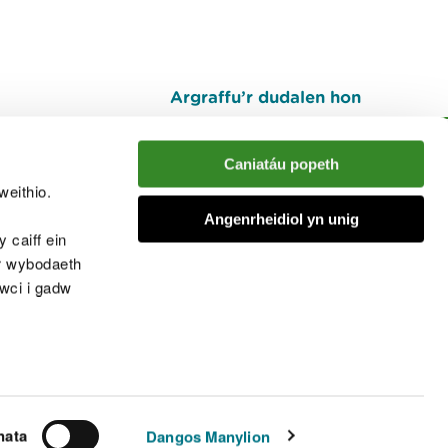
Argraffu’r dudalen hon
I fyny
Caniatáu popeth
weithio.
muno â'r sgwrs
Angenrheidiol yn unig
 caiff ein
’r wybodaeth
cwci i gadw
chwcis
nata
Dangos Manylion
© Cyfoeth Naturiol Cymru