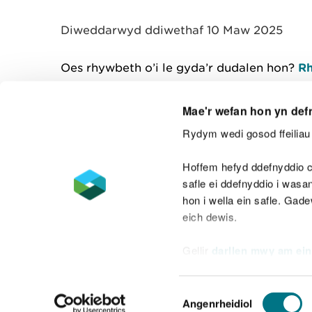
y
m
Diweddarwyd ddiwethaf 10 Maw 2025
w
e
l
Oes rhywbeth o’i le gyda’r dudalen hon?
Rh
i
a
d
Mae'r wefan hon yn def
Rydym wedi gosod ffeiliau 
Cysylltu â ni
Hoffem hefyd ddefnyddio c
safle ei ddefnyddio i was
hon i wella ein safle. Gad
eich dewis.
Datganiad hygyrchedd
Safonau'r Gymr
Gellir
darllen mwy am ein
Datganiad caethwasiaeth fodern
Dewis
Angenrheidiol
Caniatâd