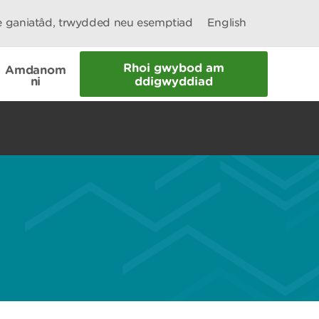
le ganiatâd, trwydded neu esemptiad
English
Rhoi gwybod am
Amdanom
ni
ddigwyddiad