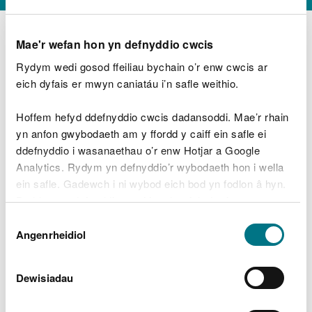
Mae'r wefan hon yn defnyddio cwcis
Rydym wedi gosod ffeiliau bychain o’r enw cwcis ar
D
y
eich dyfais er mwyn caniatáu i’n safle weithio.
Beth oeddech chi’n wneud?
w
e
Hoffem hefyd ddefnyddio cwcis dadansoddi. Mae’r rhain
d
yn anfon gwybodaeth am y ffordd y caiff ein safle ei
w
Peidiwch â chynnwys gwybodaeth bersonol neu
ddefnyddio i wasanaethau o’r enw Hotjar a Google
c
ariannol
h
Analytics. Rydym yn defnyddio’r wybodaeth hon i wella
w
ein safle. Gadewch i ni wybod eich bod yn fodlon â hyn.
r
Byddwn yn defnyddio cwci i gadw eich dewis.
t
Beth oedd yn mynd o’i le?
Dewis
h
Gellir
darllen mwy am ein cwcis
cyn i chi ddewis.
Angenrheidiol
y
Caniatâd
m
a
m
Dewisiadau
e
i