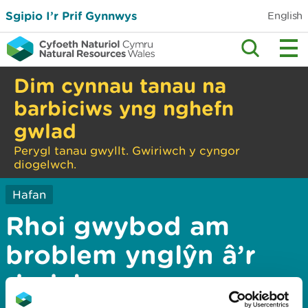
Sgipio I’r Prif Gynnwys
English
Dim cynnau tanau na
barbiciws yng nghefn
gwlad
Perygl tanau gwyllt. Gwiriwch y cyngor
diogelwch.
Hafan
Rhoi gwybod am
broblem ynglŷn â’r
dudalen