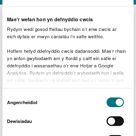
Mae'r wefan hon yn defnyddio cwcis
Rydym wedi gosod ffeiliau bychain o’r enw cwcis ar
D
y
eich dyfais er mwyn caniatáu i’n safle weithio.
Beth oeddech chi’n wneud?
w
e
Hoffem hefyd ddefnyddio cwcis dadansoddi. Mae’r rhain
d
yn anfon gwybodaeth am y ffordd y caiff ein safle ei
w
Peidiwch â chynnwys gwybodaeth bersonol neu
ddefnyddio i wasanaethau o’r enw Hotjar a Google
c
ariannol
h
Analytics. Rydym yn defnyddio’r wybodaeth hon i wella
w
ein safle. Gadewch i ni wybod eich bod yn fodlon â hyn.
r
Byddwn yn defnyddio cwci i gadw eich dewis.
t
Beth oedd yn mynd o’i le?
Dewis
h
Gellir
darllen mwy am ein cwcis
cyn i chi ddewis.
Angenrheidiol
y
Caniatâd
m
a
m
Dewisiadau
e
i