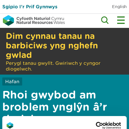
Sgipio I’r Prif Gynnwys
English
Dim cynnau tanau na
barbiciws yng nghefn
gwlad
Perygl tanau gwyllt. Gwiriwch y cyngor
diogelwch.
Hafan
Rhoi gwybod am
broblem ynglŷn â’r
dudalen