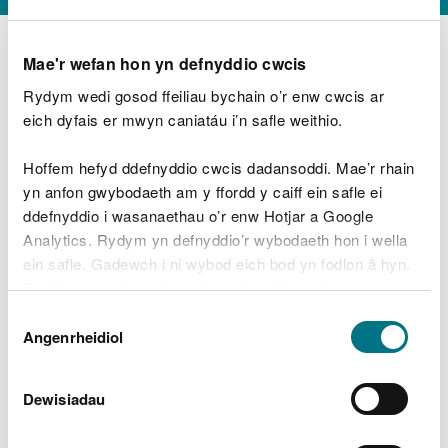
Mae'r wefan hon yn defnyddio cwcis
Rydym wedi gosod ffeiliau bychain o’r enw cwcis ar
D
y
eich dyfais er mwyn caniatáu i’n safle weithio.
Beth oeddech chi’n wneud?
w
e
Hoffem hefyd ddefnyddio cwcis dadansoddi. Mae’r rhain
d
yn anfon gwybodaeth am y ffordd y caiff ein safle ei
w
Peidiwch â chynnwys gwybodaeth bersonol neu
ddefnyddio i wasanaethau o’r enw Hotjar a Google
c
ariannol
h
Analytics. Rydym yn defnyddio’r wybodaeth hon i wella
w
ein safle. Gadewch i ni wybod eich bod yn fodlon â hyn.
r
Byddwn yn defnyddio cwci i gadw eich dewis.
t
Beth oedd yn mynd o’i le?
Dewis
h
Gellir
darllen mwy am ein cwcis
cyn i chi ddewis.
Angenrheidiol
y
Caniatâd
m
a
m
Dewisiadau
e
i