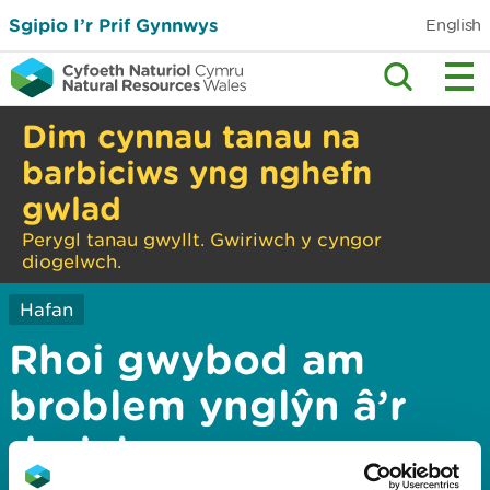
Sgipio I’r Prif Gynnwys
English
Dim cynnau tanau na
barbiciws yng nghefn
gwlad
Perygl tanau gwyllt. Gwiriwch y cyngor
diogelwch.
Hafan
Rhoi gwybod am
broblem ynglŷn â’r
dudalen