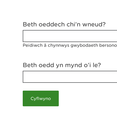
D
y
Beth oeddech chi’n wneud?
w
e
d
w
Peidiwch â chynnwys gwybodaeth bersonol
c
h
w
r
Beth oedd yn mynd o’i le?
t
h
y
m
a
m
e
i
c
h