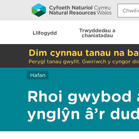
Search:
Trwyddedau a
Llifogydd
chaniatadau
Dim cynnau tanau na ba
Perygl tanau gwyllt. Gwiriwch y cyngor di
Hafan
Rhoi gwybod 
ynglŷn â’r du