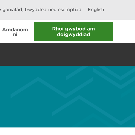
le ganiatâd, trwydded neu esemptiad
English
Rhoi gwybod am
Amdanom
ni
ddigwyddiad