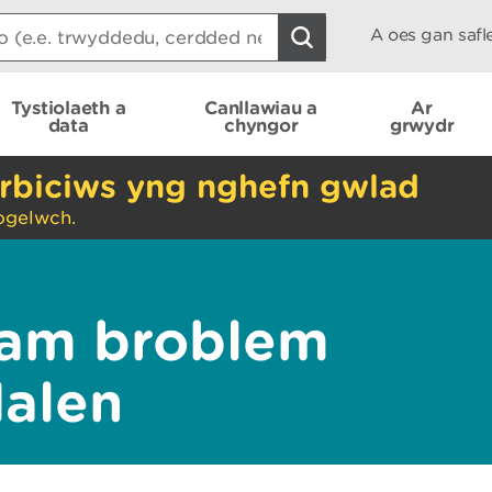
A oes gan saf
Tystiolaeth a
Canllawiau a
Ar
data
chyngor
grwydr
rbiciws yng nghefn gwlad
ogelwch.
am broblem
dalen