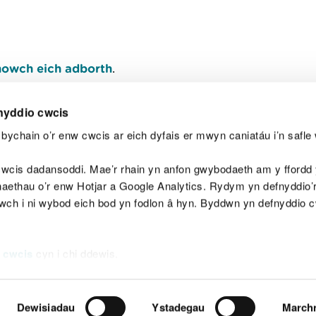
owch eich adborth
.
nyddio cwcis
bychain o’r enw cwcis ar eich dyfais er mwyn caniatáu i’n safle 
Y
wcis dadansoddi. Mae’r rhain yn anfon gwybodaeth am y ffordd y
anaethau o’r enw Hotjar a Google Analytics. Rydym yn defnyddio
ewch i ni wybod eich bod yn fodlon â hyn. Byddwn yn defnyddio 
aeg
Map o'r safle
Hawlfraint
Preifatrwydd a 
 cwcis
cyn i chi ddewis.
Dewisiadau
Ystadegau
March