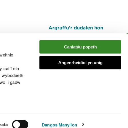
Argraffu’r dudalen hon
I fyny
Caniatáu popeth
weithio.
muno â'r sgwrs
Angenrheidiol yn unig
 caiff ein
’r wybodaeth
cwci i gadw
chwcis
nata
Dangos Manylion
© Cyfoeth Naturiol Cymru