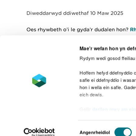
y
m
Diweddarwyd ddiwethaf 10 Maw 2025
w
e
l
Oes rhywbeth o’i le gyda’r dudalen hon?
Rh
i
a
d
Mae'r wefan hon yn def
Rydym wedi gosod ffeiliau 
Cysylltu â ni
Hoffem hefyd ddefnyddio c
safle ei ddefnyddio i was
hon i wella ein safle. Gad
eich dewis.
Datganiad hygyrchedd
Safonau'r Gymr
Gellir
darllen mwy am ein
Datganiad caethwasiaeth fodern
Dewis
Angenrheidiol
Caniatâd