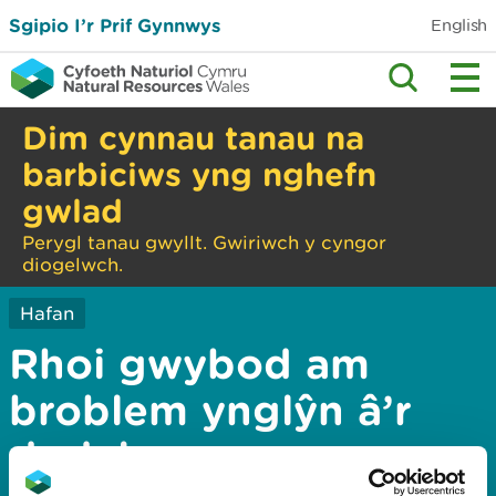
Sgipio I’r Prif Gynnwys
English
Dim cynnau tanau na
barbiciws yng nghefn
gwlad
Perygl tanau gwyllt. Gwiriwch y cyngor
diogelwch.
Hafan
Rhoi gwybod am
broblem ynglŷn â’r
dudalen