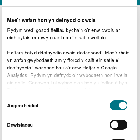
Mae'r wefan hon yn defnyddio cwcis
Rydym wedi gosod ffeiliau bychain o’r enw cwcis ar
D
y
eich dyfais er mwyn caniatáu i’n safle weithio.
Beth oeddech chi’n wneud?
w
e
Hoffem hefyd ddefnyddio cwcis dadansoddi. Mae’r rhain
d
yn anfon gwybodaeth am y ffordd y caiff ein safle ei
w
Peidiwch â chynnwys gwybodaeth bersonol neu
ddefnyddio i wasanaethau o’r enw Hotjar a Google
c
ariannol
h
Analytics. Rydym yn defnyddio’r wybodaeth hon i wella
w
ein safle. Gadewch i ni wybod eich bod yn fodlon â hyn.
r
Byddwn yn defnyddio cwci i gadw eich dewis.
t
Beth oedd yn mynd o’i le?
Dewis
h
Gellir
darllen mwy am ein cwcis
cyn i chi ddewis.
Angenrheidiol
y
Caniatâd
m
a
m
Dewisiadau
e
i