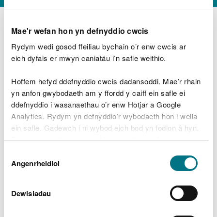
Mae'r wefan hon yn defnyddio cwcis
Rydym wedi gosod ffeiliau bychain o’r enw cwcis ar
D
y
eich dyfais er mwyn caniatáu i’n safle weithio.
Beth oeddech chi’n wneud?
w
e
Hoffem hefyd ddefnyddio cwcis dadansoddi. Mae’r rhain
d
yn anfon gwybodaeth am y ffordd y caiff ein safle ei
w
Peidiwch â chynnwys gwybodaeth bersonol neu
ddefnyddio i wasanaethau o’r enw Hotjar a Google
c
ariannol
h
Analytics. Rydym yn defnyddio’r wybodaeth hon i wella
w
ein safle. Gadewch i ni wybod eich bod yn fodlon â hyn.
r
Byddwn yn defnyddio cwci i gadw eich dewis.
t
Beth oedd yn mynd o’i le?
Dewis
h
Gellir
darllen mwy am ein cwcis
cyn i chi ddewis.
Angenrheidiol
y
Caniatâd
m
a
m
Dewisiadau
e
i