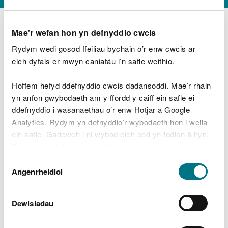
Mae'r wefan hon yn defnyddio cwcis
Rydym wedi gosod ffeiliau bychain o’r enw cwcis ar
D
y
eich dyfais er mwyn caniatáu i’n safle weithio.
Beth oeddech chi’n wneud?
w
e
Hoffem hefyd ddefnyddio cwcis dadansoddi. Mae’r rhain
d
yn anfon gwybodaeth am y ffordd y caiff ein safle ei
w
Peidiwch â chynnwys gwybodaeth bersonol neu
ddefnyddio i wasanaethau o’r enw Hotjar a Google
c
ariannol
h
Analytics. Rydym yn defnyddio’r wybodaeth hon i wella
w
ein safle. Gadewch i ni wybod eich bod yn fodlon â hyn.
r
Byddwn yn defnyddio cwci i gadw eich dewis.
t
Beth oedd yn mynd o’i le?
Dewis
h
Gellir
darllen mwy am ein cwcis
cyn i chi ddewis.
Angenrheidiol
y
Caniatâd
m
a
m
Dewisiadau
e
i