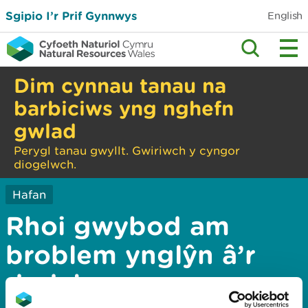
Sgipio I’r Prif Gynnwys
English
Dim cynnau tanau na
barbiciws yng nghefn
gwlad
Perygl tanau gwyllt. Gwiriwch y cyngor
diogelwch.
Hafan
Rhoi gwybod am
broblem ynglŷn â’r
dudalen