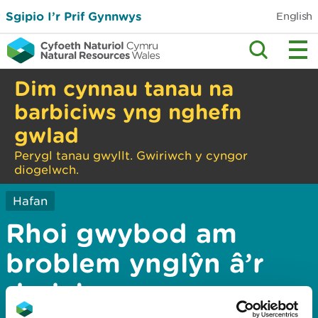
Sgipio I’r Prif Gynnwys
English
Dim cynnau tanau na
barbiciws yng nghefn
gwlad
Perygl tanau gwyllt. Gwiriwch y cyngor
diogelwch.
Hafan
Rhoi gwybod am
broblem ynglŷn â’r
dudalen