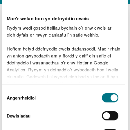
Mae'r wefan hon yn defnyddio cwcis
Rydym wedi gosod ffeiliau bychain o’r enw cwcis ar
D
y
eich dyfais er mwyn caniatáu i’n safle weithio.
Beth oeddech chi’n wneud?
w
e
Hoffem hefyd ddefnyddio cwcis dadansoddi. Mae’r rhain
d
yn anfon gwybodaeth am y ffordd y caiff ein safle ei
w
Peidiwch â chynnwys gwybodaeth bersonol neu
ddefnyddio i wasanaethau o’r enw Hotjar a Google
c
ariannol
h
Analytics. Rydym yn defnyddio’r wybodaeth hon i wella
w
ein safle. Gadewch i ni wybod eich bod yn fodlon â hyn.
r
Byddwn yn defnyddio cwci i gadw eich dewis.
t
Beth oedd yn mynd o’i le?
Dewis
h
Gellir
darllen mwy am ein cwcis
cyn i chi ddewis.
Angenrheidiol
y
Caniatâd
m
a
m
Dewisiadau
e
i