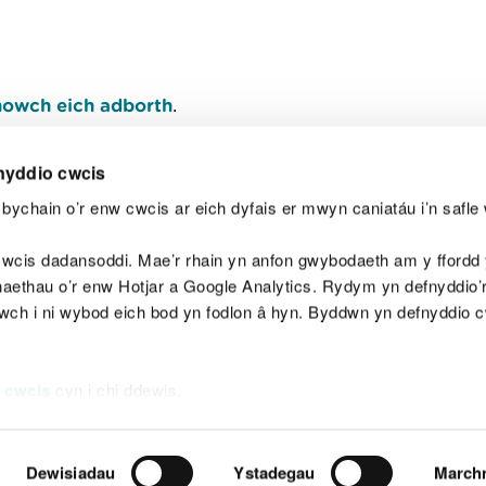
owch eich adborth
.
nyddio cwcis
bychain o’r enw cwcis ar eich dyfais er mwyn caniatáu i’n safle 
Y
wcis dadansoddi. Mae’r rhain yn anfon gwybodaeth am y ffordd y
anaethau o’r enw Hotjar a Google Analytics. Rydym yn defnyddio
ewch i ni wybod eich bod yn fodlon â hyn. Byddwn yn defnyddio 
aeg
Map o'r safle
Hawlfraint
Preifatrwydd a 
 cwcis
cyn i chi ddewis.
Dewisiadau
Ystadegau
March