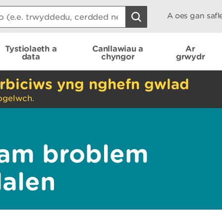
A oes gan saf
Tystiolaeth a
Canllawiau a
Ar
data
chyngor
grwydr
rbiciws yng nghefn gwlad
ogelwch.
am broblem
dalen