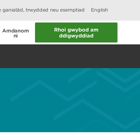
le ganiatâd, trwydded neu esemptiad
English
Rhoi gwybod am
Amdanom
ni
ddigwyddiad