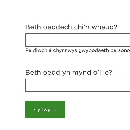
D
y
Beth oeddech chi’n wneud?
w
e
d
w
Peidiwch â chynnwys gwybodaeth bersonol
c
h
w
r
Beth oedd yn mynd o’i le?
t
h
y
m
a
m
e
i
c
h