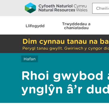
Search:
Trwyddedau a
Llifogydd
chaniatadau
Dim cynnau tanau na ba
Perygl tanau gwyllt. Gwiriwch y cyngor di
Hafan
Rhoi gwybod 
ynglŷn â’r du