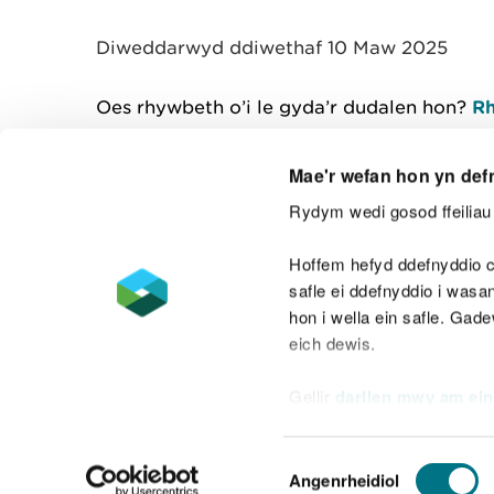
y
m
Diweddarwyd ddiwethaf 10 Maw 2025
w
e
l
Oes rhywbeth o’i le gyda’r dudalen hon?
Rh
i
a
d
Mae'r wefan hon yn def
Rydym wedi gosod ffeiliau 
Cysylltu â ni
Hoffem hefyd ddefnyddio c
safle ei ddefnyddio i was
hon i wella ein safle. Gad
eich dewis.
Datganiad hygyrchedd
Safonau'r Gymr
Gellir
darllen mwy am ein
Datganiad caethwasiaeth fodern
Dewis
Angenrheidiol
Caniatâd