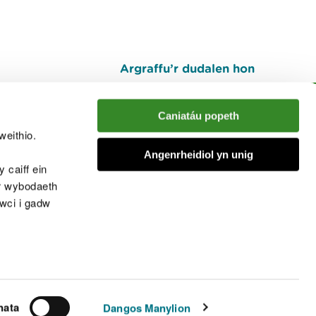
Argraffu’r dudalen hon
I fyny
Caniatáu popeth
weithio.
muno â'r sgwrs
Angenrheidiol yn unig
 caiff ein
’r wybodaeth
cwci i gadw
chwcis
nata
Dangos Manylion
© Cyfoeth Naturiol Cymru