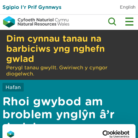
Sgipio I’r Prif Gynnwys
English
Dim cynnau tanau na
barbiciws yng nghefn
gwlad
Perygl tanau gwyllt. Gwiriwch y cyngor
diogelwch.
Hafan
Rhoi gwybod am
broblem ynglŷn â’r
dudalen