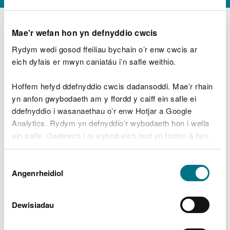
Mae'r wefan hon yn defnyddio cwcis
Rydym wedi gosod ffeiliau bychain o’r enw cwcis ar
D
y
eich dyfais er mwyn caniatáu i’n safle weithio.
Beth oeddech chi’n wneud?
w
e
Hoffem hefyd ddefnyddio cwcis dadansoddi. Mae’r rhain
d
yn anfon gwybodaeth am y ffordd y caiff ein safle ei
w
Peidiwch â chynnwys gwybodaeth bersonol neu
ddefnyddio i wasanaethau o’r enw Hotjar a Google
c
ariannol
h
Analytics. Rydym yn defnyddio’r wybodaeth hon i wella
w
ein safle. Gadewch i ni wybod eich bod yn fodlon â hyn.
r
Byddwn yn defnyddio cwci i gadw eich dewis.
t
Beth oedd yn mynd o’i le?
Dewis
h
Gellir
darllen mwy am ein cwcis
cyn i chi ddewis.
Angenrheidiol
y
Caniatâd
m
a
m
Dewisiadau
e
i