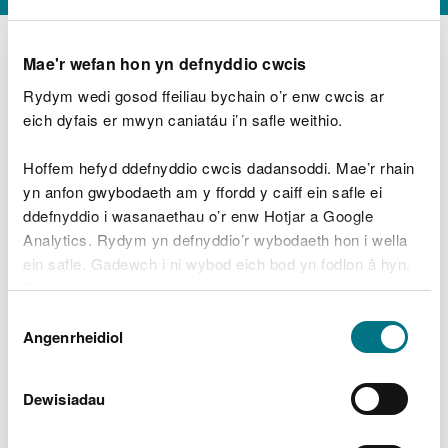
Mae'r wefan hon yn defnyddio cwcis
Rydym wedi gosod ffeiliau bychain o’r enw cwcis ar
D
y
eich dyfais er mwyn caniatáu i’n safle weithio.
Beth oeddech chi’n wneud?
w
e
Hoffem hefyd ddefnyddio cwcis dadansoddi. Mae’r rhain
d
yn anfon gwybodaeth am y ffordd y caiff ein safle ei
w
Peidiwch â chynnwys gwybodaeth bersonol neu
ddefnyddio i wasanaethau o’r enw Hotjar a Google
c
ariannol
h
Analytics. Rydym yn defnyddio’r wybodaeth hon i wella
w
ein safle. Gadewch i ni wybod eich bod yn fodlon â hyn.
r
Byddwn yn defnyddio cwci i gadw eich dewis.
t
Beth oedd yn mynd o’i le?
Dewis
h
Gellir
darllen mwy am ein cwcis
cyn i chi ddewis.
Angenrheidiol
y
Caniatâd
m
a
m
Dewisiadau
e
i