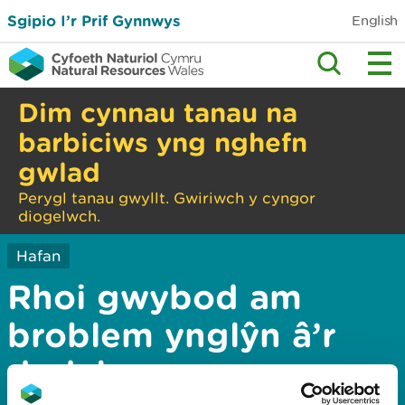
Sgipio I’r Prif Gynnwys
English
Dim cynnau tanau na
barbiciws yng nghefn
gwlad
Perygl tanau gwyllt. Gwiriwch y cyngor
diogelwch.
Hafan
Rhoi gwybod am
broblem ynglŷn â’r
dudalen