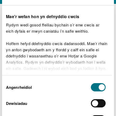
Mae'r wefan hon yn defnyddio cwcis
Rydym wedi gosod ffeiliau bychain o’r enw cwcis ar
D
y
eich dyfais er mwyn caniatáu i’n safle weithio.
Beth oeddech chi’n wneud?
w
e
Hoffem hefyd ddefnyddio cwcis dadansoddi. Mae’r rhain
d
yn anfon gwybodaeth am y ffordd y caiff ein safle ei
w
Peidiwch â chynnwys gwybodaeth bersonol neu
ddefnyddio i wasanaethau o’r enw Hotjar a Google
c
ariannol
h
Analytics. Rydym yn defnyddio’r wybodaeth hon i wella
w
ein safle. Gadewch i ni wybod eich bod yn fodlon â hyn.
r
Byddwn yn defnyddio cwci i gadw eich dewis.
t
Beth oedd yn mynd o’i le?
Dewis
h
Gellir
darllen mwy am ein cwcis
cyn i chi ddewis.
Angenrheidiol
y
Caniatâd
m
a
m
Dewisiadau
e
i