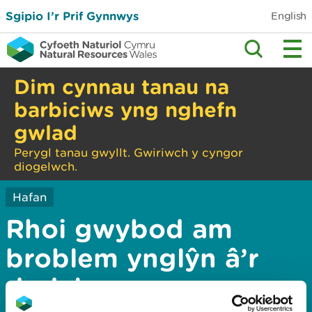
Sgipio I’r Prif Gynnwys
English
Dim cynnau tanau na
barbiciws yng nghefn
gwlad
Perygl tanau gwyllt. Gwiriwch y cyngor
diogelwch.
Hafan
Rhoi gwybod am
broblem ynglŷn â’r
dudalen