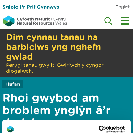
Sgipio I’r Prif Gynnwys
English
Dim cynnau tanau na
barbiciws yng nghefn
gwlad
Perygl tanau gwyllt. Gwiriwch y cyngor
diogelwch.
Hafan
Rhoi gwybod am
broblem ynglŷn â’r
dudalen