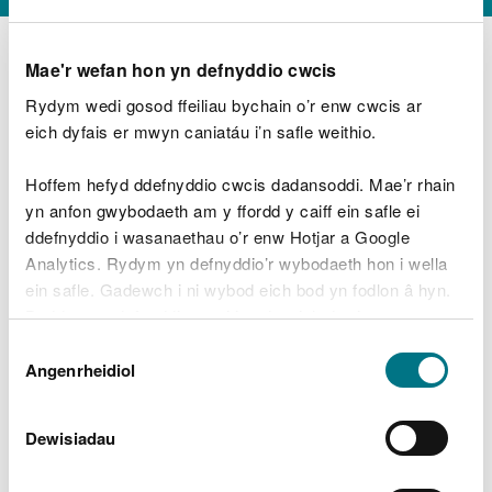
Mae'r wefan hon yn defnyddio cwcis
Rydym wedi gosod ffeiliau bychain o’r enw cwcis ar
D
y
eich dyfais er mwyn caniatáu i’n safle weithio.
Beth oeddech chi’n wneud?
w
e
Hoffem hefyd ddefnyddio cwcis dadansoddi. Mae’r rhain
d
yn anfon gwybodaeth am y ffordd y caiff ein safle ei
w
Peidiwch â chynnwys gwybodaeth bersonol neu
ddefnyddio i wasanaethau o’r enw Hotjar a Google
c
ariannol
h
Analytics. Rydym yn defnyddio’r wybodaeth hon i wella
w
ein safle. Gadewch i ni wybod eich bod yn fodlon â hyn.
r
Byddwn yn defnyddio cwci i gadw eich dewis.
t
Beth oedd yn mynd o’i le?
Dewis
h
Gellir
darllen mwy am ein cwcis
cyn i chi ddewis.
Angenrheidiol
y
Caniatâd
m
a
m
Dewisiadau
e
i