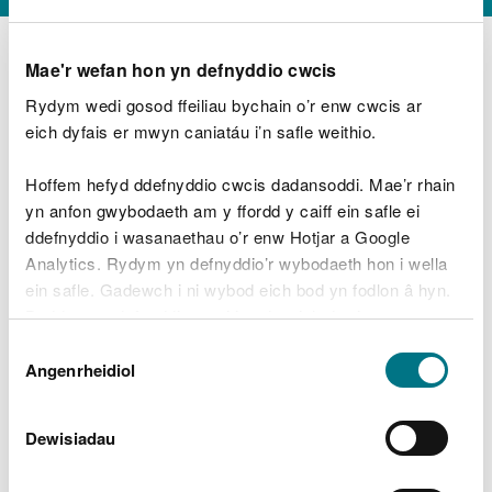
Mae'r wefan hon yn defnyddio cwcis
Rydym wedi gosod ffeiliau bychain o’r enw cwcis ar
D
y
eich dyfais er mwyn caniatáu i’n safle weithio.
Beth oeddech chi’n wneud?
w
e
Hoffem hefyd ddefnyddio cwcis dadansoddi. Mae’r rhain
d
yn anfon gwybodaeth am y ffordd y caiff ein safle ei
w
Peidiwch â chynnwys gwybodaeth bersonol neu
ddefnyddio i wasanaethau o’r enw Hotjar a Google
c
ariannol
h
Analytics. Rydym yn defnyddio’r wybodaeth hon i wella
w
ein safle. Gadewch i ni wybod eich bod yn fodlon â hyn.
r
Byddwn yn defnyddio cwci i gadw eich dewis.
t
Beth oedd yn mynd o’i le?
Dewis
h
Gellir
darllen mwy am ein cwcis
cyn i chi ddewis.
Angenrheidiol
y
Caniatâd
m
a
m
Dewisiadau
e
i