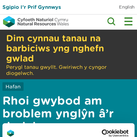
Sgipio I’r Prif Gynnwys
English
Dim cynnau tanau na
barbiciws yng nghefn
gwlad
Perygl tanau gwyllt. Gwiriwch y cyngor
diogelwch.
Hafan
Rhoi gwybod am
broblem ynglŷn â’r
dudalen