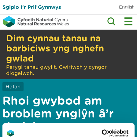
Sgipio I’r Prif Gynnwys
English
Dim cynnau tanau na
barbiciws yng nghefn
gwlad
Perygl tanau gwyllt. Gwiriwch y cyngor
diogelwch.
Hafan
Rhoi gwybod am
broblem ynglŷn â’r
dudalen