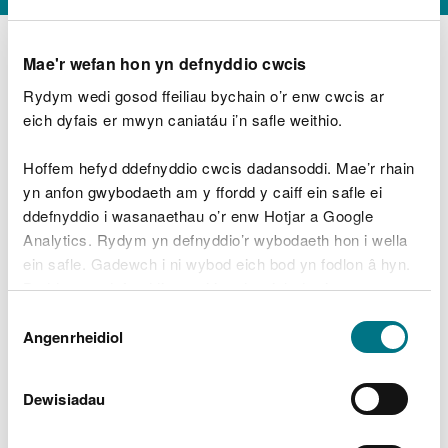
Mae'r wefan hon yn defnyddio cwcis
Rydym wedi gosod ffeiliau bychain o’r enw cwcis ar
D
y
eich dyfais er mwyn caniatáu i’n safle weithio.
Beth oeddech chi’n wneud?
w
e
Hoffem hefyd ddefnyddio cwcis dadansoddi. Mae’r rhain
d
yn anfon gwybodaeth am y ffordd y caiff ein safle ei
w
Peidiwch â chynnwys gwybodaeth bersonol neu
ddefnyddio i wasanaethau o’r enw Hotjar a Google
c
ariannol
h
Analytics. Rydym yn defnyddio’r wybodaeth hon i wella
w
ein safle. Gadewch i ni wybod eich bod yn fodlon â hyn.
r
Byddwn yn defnyddio cwci i gadw eich dewis.
t
Beth oedd yn mynd o’i le?
Dewis
h
Gellir
darllen mwy am ein cwcis
cyn i chi ddewis.
Angenrheidiol
y
Caniatâd
m
a
m
Dewisiadau
e
i