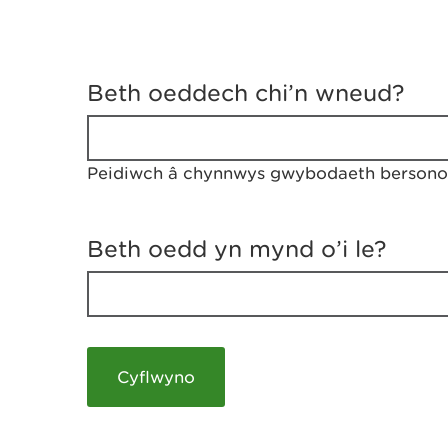
D
y
Beth oeddech chi’n wneud?
w
e
d
w
Peidiwch â chynnwys gwybodaeth bersonol
c
h
w
r
Beth oedd yn mynd o’i le?
t
h
y
m
a
m
e
i
c
h