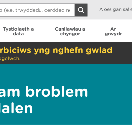
A oes gan saf
Tystiolaeth a
Canllawiau a
Ar
data
chyngor
grwydr
rbiciws yng nghefn gwlad
ogelwch.
am broblem
dalen