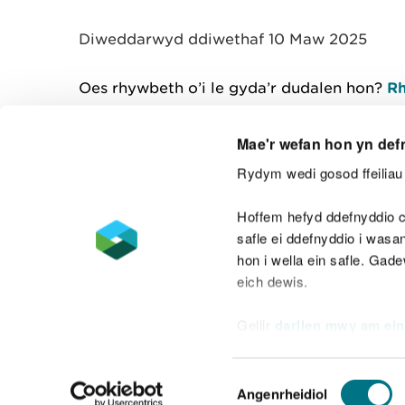
y
m
Diweddarwyd ddiwethaf 10 Maw 2025
w
e
l
Oes rhywbeth o’i le gyda’r dudalen hon?
Rh
i
a
d
Mae'r wefan hon yn def
Rydym wedi gosod ffeiliau 
Cysylltu â ni
Hoffem hefyd ddefnyddio c
safle ei ddefnyddio i was
hon i wella ein safle. Gad
eich dewis.
Datganiad hygyrchedd
Safonau'r Gymr
Gellir
darllen mwy am ein
Datganiad caethwasiaeth fodern
Dewis
Angenrheidiol
Caniatâd