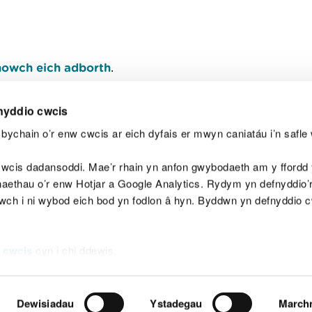
owch eich adborth
.
nyddio cwcis
bychain o’r enw cwcis ar eich dyfais er mwyn caniatáu i’n safle 
Y
wcis dadansoddi. Mae’r rhain yn anfon gwybodaeth am y ffordd y
anaethau o’r enw Hotjar a Google Analytics. Rydym yn defnyddio
ewch i ni wybod eich bod yn fodlon â hyn. Byddwn yn defnyddio 
aeg
Map o'r safle
Hawlfraint
Preifatrwydd a 
 cwcis
cyn i chi ddewis.
Dewisiadau
Ystadegau
March