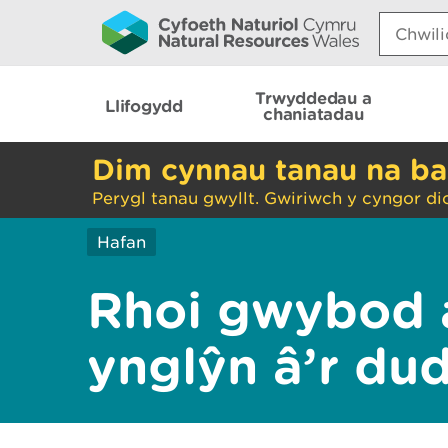
Search:
Trwyddedau a
Llifogydd
chaniatadau
Dim cynnau tanau na ba
Perygl tanau gwyllt. Gwiriwch y cyngor di
Hafan
Rhoi gwybod 
ynglŷn â’r du