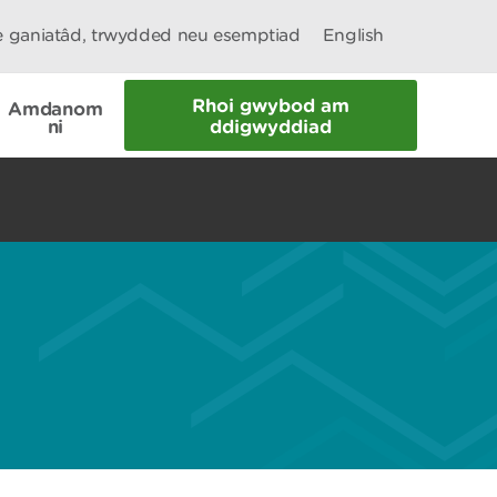
le ganiatâd, trwydded neu esemptiad
English
Rhoi gwybod am
Amdanom
ni
ddigwyddiad