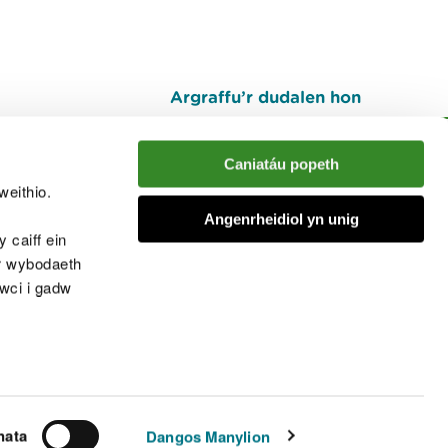
Argraffu’r dudalen hon
I fyny
Caniatáu popeth
weithio.
muno â'r sgwrs
Angenrheidiol yn unig
 caiff ein
’r wybodaeth
cwci i gadw
chwcis
nata
Dangos Manylion
© Cyfoeth Naturiol Cymru