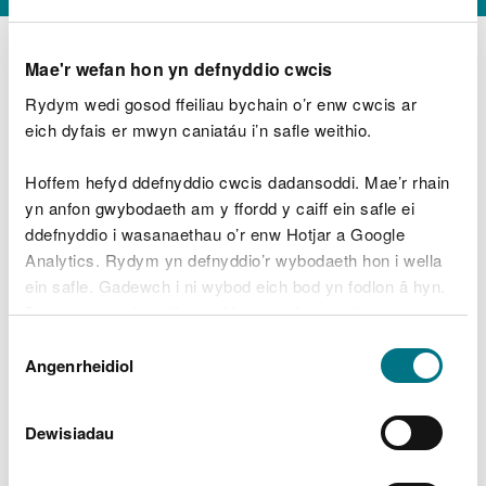
Mae'r wefan hon yn defnyddio cwcis
Rydym wedi gosod ffeiliau bychain o’r enw cwcis ar
D
y
eich dyfais er mwyn caniatáu i’n safle weithio.
Beth oeddech chi’n wneud?
w
e
Hoffem hefyd ddefnyddio cwcis dadansoddi. Mae’r rhain
d
yn anfon gwybodaeth am y ffordd y caiff ein safle ei
w
Peidiwch â chynnwys gwybodaeth bersonol neu
ddefnyddio i wasanaethau o’r enw Hotjar a Google
c
ariannol
h
Analytics. Rydym yn defnyddio’r wybodaeth hon i wella
w
ein safle. Gadewch i ni wybod eich bod yn fodlon â hyn.
r
Byddwn yn defnyddio cwci i gadw eich dewis.
t
Beth oedd yn mynd o’i le?
Dewis
h
Gellir
darllen mwy am ein cwcis
cyn i chi ddewis.
Angenrheidiol
y
Caniatâd
m
a
m
Dewisiadau
e
i