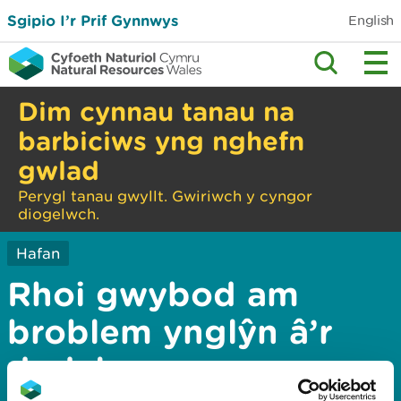
Sgipio I’r Prif Gynnwys
English
Dim cynnau tanau na
barbiciws yng nghefn
gwlad
Perygl tanau gwyllt. Gwiriwch y cyngor
diogelwch.
Hafan
Rhoi gwybod am
broblem ynglŷn â’r
dudalen