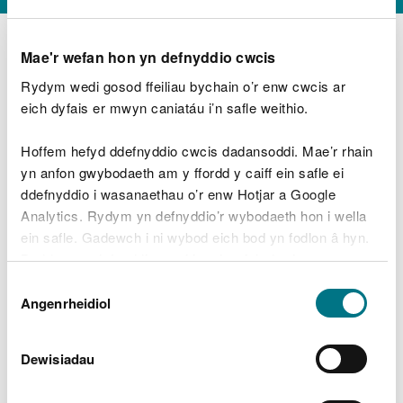
Mae'r wefan hon yn defnyddio cwcis
Rydym wedi gosod ffeiliau bychain o’r enw cwcis ar
D
y
eich dyfais er mwyn caniatáu i’n safle weithio.
Beth oeddech chi’n wneud?
w
e
Hoffem hefyd ddefnyddio cwcis dadansoddi. Mae’r rhain
d
yn anfon gwybodaeth am y ffordd y caiff ein safle ei
w
Peidiwch â chynnwys gwybodaeth bersonol neu
ddefnyddio i wasanaethau o’r enw Hotjar a Google
c
ariannol
h
Analytics. Rydym yn defnyddio’r wybodaeth hon i wella
w
ein safle. Gadewch i ni wybod eich bod yn fodlon â hyn.
r
Byddwn yn defnyddio cwci i gadw eich dewis.
t
Beth oedd yn mynd o’i le?
Dewis
h
Gellir
darllen mwy am ein cwcis
cyn i chi ddewis.
Angenrheidiol
y
Caniatâd
m
a
m
Dewisiadau
e
i