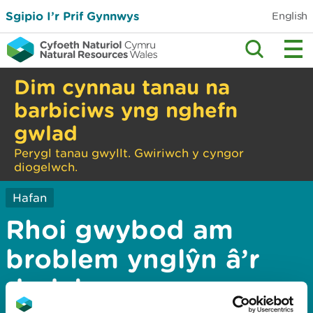
Sgipio I’r Prif Gynnwys
English
Dim cynnau tanau na
barbiciws yng nghefn
gwlad
Perygl tanau gwyllt. Gwiriwch y cyngor
diogelwch.
Hafan
Rhoi gwybod am
broblem ynglŷn â’r
dudalen