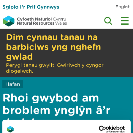
Sgipio I’r Prif Gynnwys
English
Dim cynnau tanau na
barbiciws yng nghefn
gwlad
Perygl tanau gwyllt. Gwiriwch y cyngor
diogelwch.
Hafan
Rhoi gwybod am
broblem ynglŷn â’r
dudalen