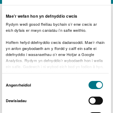
Mae'r wefan hon yn defnyddio cwcis
Rydym wedi gosod ffeiliau bychain o’r enw cwcis ar
D
y
eich dyfais er mwyn caniatáu i’n safle weithio.
Beth oeddech chi’n wneud?
w
e
Hoffem hefyd ddefnyddio cwcis dadansoddi. Mae’r rhain
d
yn anfon gwybodaeth am y ffordd y caiff ein safle ei
w
Peidiwch â chynnwys gwybodaeth bersonol neu
ddefnyddio i wasanaethau o’r enw Hotjar a Google
c
ariannol
h
Analytics. Rydym yn defnyddio’r wybodaeth hon i wella
w
ein safle. Gadewch i ni wybod eich bod yn fodlon â hyn.
r
Byddwn yn defnyddio cwci i gadw eich dewis.
t
Beth oedd yn mynd o’i le?
Dewis
h
Gellir
darllen mwy am ein cwcis
cyn i chi ddewis.
Angenrheidiol
y
Caniatâd
m
a
m
Dewisiadau
e
i